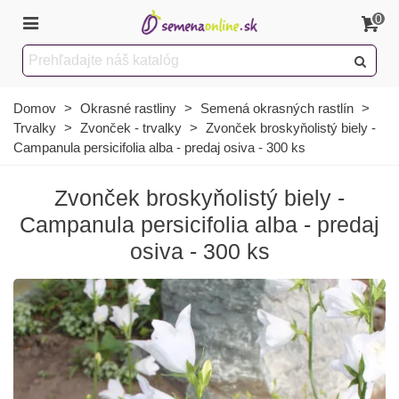
0
Domov
>
Okrasné rastliny
>
Semená okrasných rastlín
>
Trvalky
>
Zvonček - trvalky
>
Zvonček broskyňolistý biely -
Campanula persicifolia alba - predaj osiva - 300 ks
Zvonček broskyňolistý biely -
Campanula persicifolia alba - predaj
osiva - 300 ks