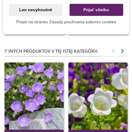
Pridať do košíka
Pridať do košíka
Len nevyhnutné
Prijať všetko
Substral komplexná ochrana
Pasca na slimáky - 2 ks
- Okrasné rastliny - 800 ml
Prejsť na stránku Zásady používania súborov cookies
12,48 €
7,05 €
7 INÝCH PRODUKTOV V TEJ ISTEJ KATEGÓRII: