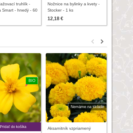
žovací truhlík -
Nožnice na bylinky a kvety -
Lepiace do
a Smart - hnedý - 60
Stocker - 1 ks
vošky - Zd
12,18 €
4,87 €
BIO
Nemáme na sklade
Pridať do košíka
P
Aksamitník vzpriamený