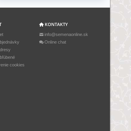
T
KONTAKTY
et
info@semenaonline.sk
bjednávky
Online chat
dresy
bľúbené
enie cookies