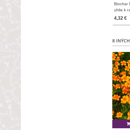
Biochar M
uhlie k 
predaj h
4,32 €
8 INÝCH