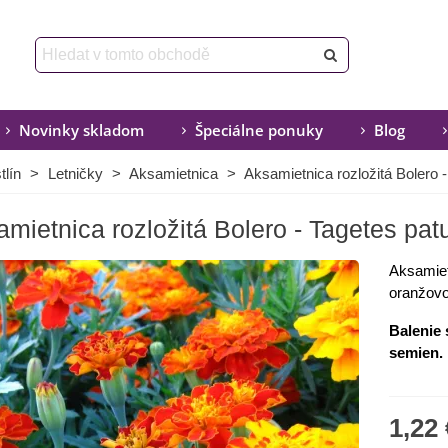
Novinky skladom
Špeciálne ponuky
Blog
lín
>
Letničky
>
Aksamietnica
>
Aksamietnica rozložitá Bolero -
mietnica rozložitá Bolero - Tagetes patu
Aksamiet
oranžovo
Balenie 
semien.
1,22 