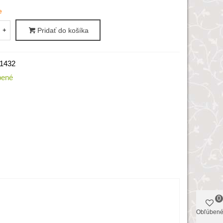
e
+
Pridať do košíka
1432
bené
0
Obľúben