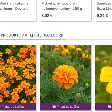
ini štart - aktívne
Mykorhizné huby pre
Samozavla
rastlinám - Devrakon -
balkónové kvetiny - 150 g
Extra Lin
nojív - 300 ml
cm
8,02 €
9,24 €
 PRODUKTOV V TEJ ISTEJ KATEGÓRII:
Pridať do košíka
Pridať do košíka