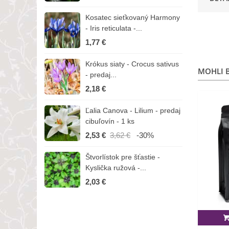
Kosatec sieťkovaný Harmony
K
- Iris reticulata -...
-
1,77 €
1
Krókus siaty - Crocus sativus
Č
MOHLI B
- predaj...
C
2,18 €
3
Ľalia Canova - Lilium - predaj
S
cibuľovín - 1 ks
r
2,53 €
3,62 €
-30%
1
Štvorlístok pre šťastie -
I
Kyslička ružová -...
R
2,03 €
1