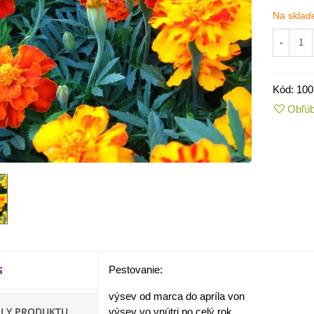
Na sklad
-
Kód:
100
Obľú
IO Kaleráb Dyna - Brassica
leracea var....
,55 €
S
Pestovanie:
ornica plnokvetá Amarantia -
ippeastrum -...
výsev od marca do apríla von
,05 €
ILY PRODUKTU
výsev vo vnútri po celý rok