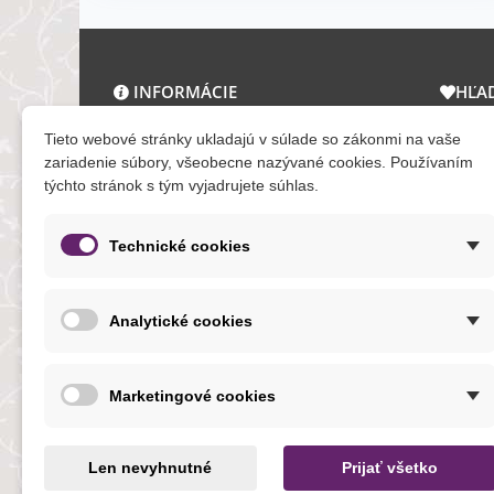
INFORMÁCIE
HĽA
O nás a kontakt
Zľav
Tieto webové stránky ukladajú v súlade so zákonmi na vaše
Obchodné podmienky
Novi
zariadenie súbory, všeobecne nazývané cookies. Používaním
týchto stránok s tým vyjadrujete súhlas.
Ochrana osobných údajov
Tera
Reklamačný poriadok
Mapa
Formuláre
Technické cookies
O cookies
Analytické cookies
NOVINKY
Marketingové cookies
Len nevyhnutné
Prijať všetko