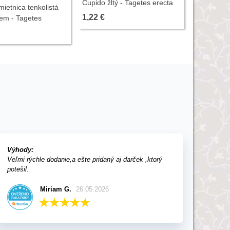
Cupido žltý - Tagetes erecta
ietnica tenkolistá
Aksamietn
nana - predaj semien - 0,3 g
1,22 €
m - Tagetes
obrovská 
 - predaj bio semien -
erecta - p
1,22 €
Výhody:
Veľmi rýchle dodanie,a ešte pridaný aj darček ,ktorý
potešil.
Miriam G.
26.05.2026