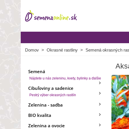
Domov
>
Okrasné rastliny
>
Semená okrasných rast
Aksa
Semená
Nájdete u nás zeleninu, kvety, bylinky a ďalšie
Cibuľoviny a sadenice
Pestrý výber okrasných rastlín
Zelenina - sadba
BIO kvalita
Zelenina a ovocie