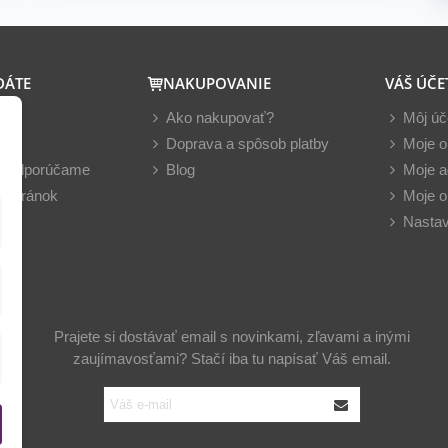
DÁTE
NAKUPOVANIE
VÁŠ ÚČE
y
Ako nakupovať?
Môj úč
nky
Doprava a spôsob platby
Moje o
z odporúčame
Blog
Moje a
 stránok
Moje o
Nastav
Prajete si dostávať email s novinkami, zľavami a inými
zaujímavosťami? Stačí iba tu napísať Váš email.