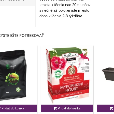
teplota klíčenia nad 20 stupňov
apucínka nízka - Alaska Mix
slnečné až polotienisté miesto
 Tropaeolum nanum...
doba klíčenia 2-8 týždňov
,98 €
akanka Virtus F1 -
YSTE EŠTE POTREBOVAŤ
ichorium intybus - predaj...
,20 €
edmokráska obyčajná
užové odtiene - Bellis...
,57 €
skerník plnokvetý modrý -
anunculus asiaticus...
,82 €
Pridať do košíka
Pridať do košíka