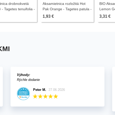
tnica drobnokvetá
Aksamietnica rozložitá Hot
BIO Aksam
 - Tagetes tenuifolia -
Pak Orange - Tagetes patula -
Lemon Ge
emien - 0,2 g
predaj semien - 30 ks
tenuifolia
1,93 €
3,31 €
0,02 g
KMI
Výhody:
Rýchle dodanie
Peter M.
27.06.2026