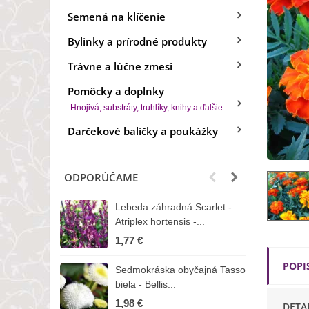
Semená na klíčenie
Bylinky a prírodné produkty
Trávne a lúčne zmesi
Pomôcky a doplnky
Hnojivá, substráty, truhlíky, knihy a ďalšie
Darčekové balíčky a poukážky
ODPORÚČAME
Lebeda záhradná Scarlet -
B
Atriplex hortensis -...
o
1,77 €
3
POPI
Sedmokráska obyčajná Tasso
Z
biela - Bellis...
H
1,98 €
7
DETA