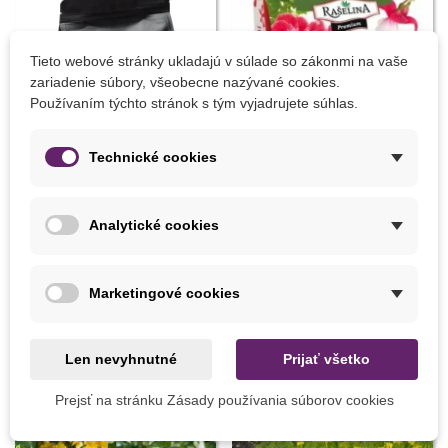
Tieto webové stránky ukladajú v súlade so zákonmi na vaše
zariadenie súbory, všeobecne nazývané cookies.
Používaním týchto stránok s tým vyjadrujete súhlas.
Technické cookies
Pridať do košíka
Pridať do košíka
Analytické cookies
Biochar Mini štart - aktívne
Mykorhizné huby pre
uhlie k rastlinám - Devrakon -
balkónové kvetiny - 150 g
predaj hnojív - 300 ml
Marketingové cookies
4,32 €
8,02 €
Len nevyhnutné
Prijať všetko
8 INÝCH PRODUKTOV V TEJ ISTEJ KATEGÓRII:
Prejsť na stránku Zásady používania súborov cookies