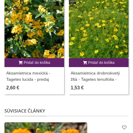
Pridať do košíka
Pridať do košíka
Aksamietnica mexická -
Aksamietnica drobnokvetý
Tagetes lucida - predaj
žltá - Tagetes tenuifolia -
semien - 0,2 g
semená aksamietnice - 0,2 g
2,60 €
1,53 €
SÚVISIACE ČLÁNKY