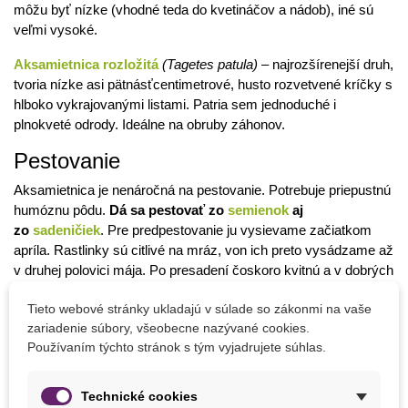
môžu byť nízke (vhodné teda do kvetináčov a nádob), iné sú
veľmi vysoké.
Aksamietnica rozložitá
(Tagetes patula)
– najrozšírenejší druh,
tvoria nízke asi pätnásťcentimetrové, husto rozvetvené kríčky s
hlboko vykrajovanými listami. Patria sem jednoduché i
plnokveté odrody. Ideálne na obruby záhonov.
Pestovanie
Aksamietnica je nenáročná na pestovanie. Potrebuje priepustnú
humóznu pôdu.
Dá sa pestovať zo
semienok
aj
zo
sadeničiek
. Pre predpestovanie ju vysievame začiatkom
apríla. Rastlinky sú citlivé na mráz, von ich preto vysádzame až
v druhej polovici mája. Po presadení čoskoro kvitnú a v dobrých
podmienkach sa rýchlo rozrastajú.
Ak rastliny vysejeme
Tieto webové stránky ukladajú v súlade so zákonmi na vaše
priamo na záhon, budeme ich musieť
pretrhávať
a pokvitnú
zariadenie súbory, všeobecne nazývané cookies.
o niečo neskôr.
Prežijú aj nepravidelnú zálievku. Na jeseň si
Používaním týchto stránok s tým vyjadrujete súhlas.
môžeme zozbierať semienka z odkvitajúcich aksamietnic na
ďalšiu sezónu, alebo ich kúpime v obchodoch so semenami.
Technické cookies
Ak ich zasadíme medzi ruže alebo jahody, vyžeú háďatká, od