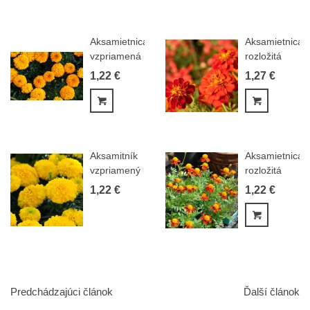
Aksamietnica
Aksamietnica
vzpriamená
rozložitá
obrovská...
Carmen -...
1,22 €
1,27 €
Pridať do košíka
Pridať do
Aksamitník
Aksamietnica
vzpriamený
rozložitá
Cupido žltý
Orange
1,22 €
1,22 €
-...
flame -...
Pridať do
Predchádzajúci článok
Ďalší článok