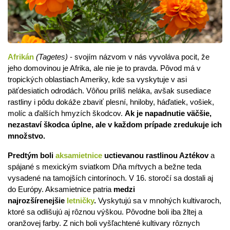
Afrikán
(Tagetes)
- svojím názvom v nás vyvoláva pocit, že
jeho domovinou je Afrika, ale nie je to pravda. Pôvod má v
tropických oblastiach Ameriky, kde sa vyskytuje v asi
päťdesiatich odrodách. Vôňou príliš neláka, avšak susediace
rastliny i pôdu dokáže zbaviť plesní, hniloby, háďatiek, vošiek,
molíc a ďalších hmyzích škodcov.
Ak je napadnutie väčšie,
nezastaví škodca úplne, ale v každom prípade zredukuje ich
množstvo.
Predtým boli
aksamietnice
uctievanou rastlinou Aztékov
a
spájané s mexickým sviatkom Dňa mŕtvych a bežne teda
vysadené na tamojších cintorínoch. V 16. storočí sa dostali aj
do Európy. Aksamietnice patria
medzi
najrozšírenejšie
letničky
.
Vyskytujú sa v mnohých kultivaroch,
ktoré sa odlišujú aj rôznou výškou. Pôvodne boli iba žltej a
oranžovej farby. Z nich boli vyšľachtené kultivary rôznych