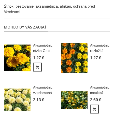
Štítok:
pestovanie
,
aksamietnica
,
afrikán
,
ochrana pred
škodcami
MOHLO BY VÁS ZAUJAŤ
Aksamietnica
Aksamietnica
nízka Gold -
rozložitá
Tagetes...
Primo -...
1,27 €
1,27 €
Pridať do košíka
Aksamietnica
Aksamietnica
vzpriamená
mexická -
Eskimo -...
Tagetes
2,13 €
2,60 €
lucida...
Pridať do