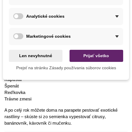
okrasných cibuľovín odoženie piarku listovú, odpudzuje rôzny
hmyz od cibule, mrkvy, fazule, zeleru a póru.
Ak ju zasadíme
Analytické cookies
do kvetináča za okno, bude odpudzovať muchy a komáre a
chrániť balkónovky pred voškami.
Kvety sú dokonca jedlé,
môžeme nimi zdobiť pokrmy, aj ich
Marketingové cookies
pridávať do zeleninových šalátov. Naši predkovia touto rastlinou
liečili hnačku a opicu. Dnes sa stále pridáva do niektorých
deodorantov a parfémov.
Len nevyhnutné
Prijať všetko
Čo vysievať v auguste
Prejsť na stránku Zásady používania súborov cookies
Kapusta
Špenát
Reďkovka
Trávne zmesi
A po celý rok môžete doma na parapete pestovať
exotické
rastliny
– skúste si zo semienka vypestovať citrusy,
banánovník, kávovník či mučenku.