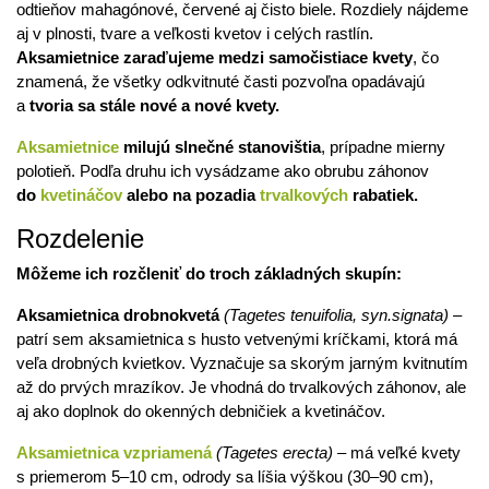
odtieňov mahagónové, červené aj čisto biele. Rozdiely nájdeme
aj v plnosti, tvare a veľkosti kvetov i celých rastlín.
Aksamietnice zaraďujeme medzi samočistiace
kvety
, čo
znamená, že všetky odkvitnuté časti pozvoľna opadávajú
a
tvoria sa stále nové a nové kvety.
Aksamietnice
milujú slnečné stanovištia
, prípadne mierny
polotieň. Podľa druhu ich vysádzame ako obrubu záhonov
do
kvetináčov
alebo na pozadia
trvalkových
rabatiek.
Rozdelenie
Môžeme ich rozčleniť do troch základných skupín:
Aksamietnica drobnokvetá
(Tagetes tenuifolia, syn.signata)
–
patrí sem aksamietnica s husto vetvenými kríčkami, ktorá má
veľa drobných kvietkov. Vyznačuje sa skorým jarným kvitnutím
až do prvých mrazíkov. Je vhodná do trvalkových záhonov, ale
aj ako doplnok do okenných debničiek a kvetináčov.
Aksamietnica vzpriamená
(Tagetes erecta)
– má veľké kvety
s priemerom 5–10 cm, odrody sa líšia výškou (30–90 cm),