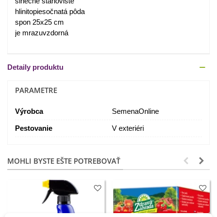
slnečné stanovište
hlinitopiesočnatá pôda
spon 25x25 cm
je mrazuvzdorná
Detaily produktu
PARAMETRE
Výrobca
SemenaOnline
Pestovanie
V exteriéri
MOHLI BYSTE EŠTE POTREBOVAŤ