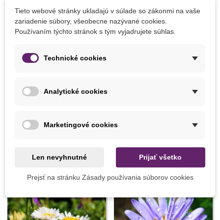
Tieto webové stránky ukladajú v súlade so zákonmi na vaše
zariadenie súbory, všeobecne nazývané cookies.
Používaním týchto stránok s tým vyjadrujete súhlas.
Technické cookies
Pridať do košíka
Pridať do košíka
Analytické cookies
Substral komplexná ochrana
Pasca na slimáky - 2 ks
- Okrasné rastliny - 800 ml
12,48 €
7,05 €
Marketingové cookies
Len nevyhnutné
Prijať všetko
2 INÝCH PRODUKTOV V TEJ ISTEJ KATEGÓRII:
Prejsť na stránku Zásady používania súborov cookies