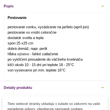
Popis
Pestovanie
pestovanie vonku, vysádzanie na jar/leto (apríl-jún)
pestovanie vo vnútri celoročne
dostatok svetla a tepla
spon 25 x25 cm
dobrá drenáž, napr. perlit
hĺbka výsevu - ľahké zatlačenie
po vyklíčení presadenie do väčšieho kvetináča
klíči okolo 10 - 15 dní pri teplote 18 - 25°C
von vysievame pri min. teplote 16°C
Detaily produktu
PARAMETRE
Tieto webové stránky ukladajú v súlade so zákonmi na vaše
zariadenie súbory, všeobecne nazývané cookies.
Výrobca
SemenaOnline