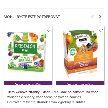
MOHLI BYSTE EŠTE POTREBOVAŤ
Pridať do košíka
Pridať do košíka
Tieto webové stránky ukladajú v súlade so zákonmi na vaše
Kristalon štart - 500 g
Mykorhízne huby pre plodovú
zariadenie súbory, všeobecne nazývané cookies.
zeleninu - 150 g
Používaním týchto stránok s tým vyjadrujete súhlas.
7,00 €
8,38 €