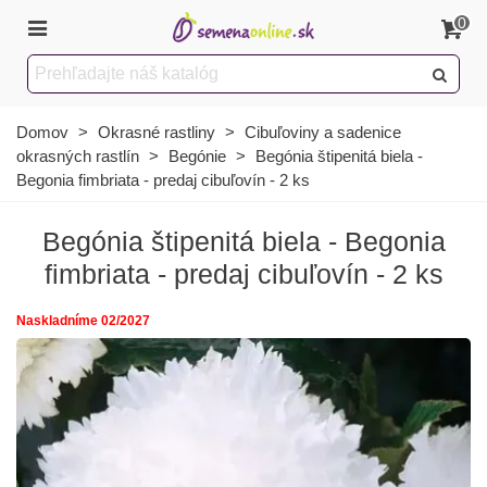
0
Domov
>
Okrasné rastliny
>
Cibuľoviny a sadenice
okrasných rastlín
>
Begónie
>
Begónia štipenitá biela -
Begonia fimbriata - predaj cibuľovín - 2 ks
Begónia štipenitá biela - Begonia
fimbriata - predaj cibuľovín - 2 ks
Naskladníme 02/2027