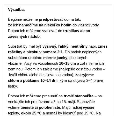
Výsadba:
Begónie môžeme
predpestovať
doma tak,
že ich
namočíme na niekoľko hodín
do vlažnej vody.
Potom ich môžeme vysievať do
truhlíkov alebo
závesných nádob
.
Substrát by mal byť
výživný, ľahký, neutrálny
napr.
zmes
rašeliny a piesku v pomere 2:1
. Do nádob naplnených
substrátom urobíme
mierne jamky
, do ktorých
vložíme hľuzy vo vzdialenosti
10–15 cm
a zahrnieme ich
zeminou. Potom ich zalejeme (najlepšie odstátou vodou
–
kvôli chlóru alebo destilovanou vodou),
zakryjeme
sklom
a
počkáme 10–14 dní
, kým sa objavia 3
–
4 pravé
lístky.
Potom ich môžeme presunúť na
trvalé stanovište –
na
vonkajšie ich presúvame až po 15. máji. Stanovište
volíme
tienisté či polotienisté
. Majú radšej
vyššie
teploty,
okolo 25 °C
a nemali by klesnúť pod 19 °C. Na