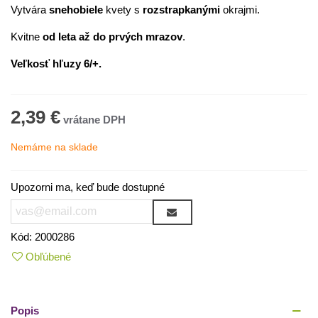
Vytvára
snehobiele
kvety s
rozstrapkanými
okrajmi.
Kvitne
od leta až do prvých mrazov
.
Veľkosť hľuzy 6/+.
2,39 €
Nemáme na sklade
Upozorni ma, keď bude dostupné
Kód:
2000286
Obľúbené
Popis