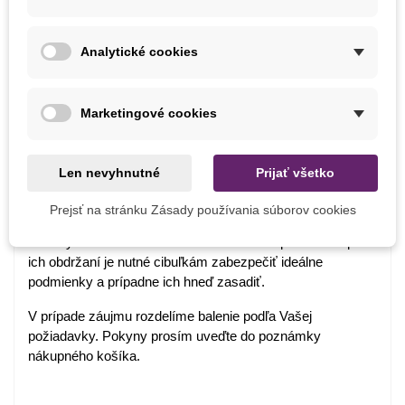
Balenie cibuľovín
Analytické cookies
Ako balíme cibuľoviny?
Marketingové cookies
Každý druh cibuliek je označený názvom, obrázkom a
postupom na pestovanie.
Len nevyhnutné
Prijať všetko
Chceme byť šetrní k prírode, preto cibuľoviny balíme do
papierových recyklovateľných sáčkov a cibuľky toho istého
Prejsť na stránku Zásady používania súborov cookies
druhu nabalíme dohromady.
Cibuľky ručne balíme v deň odoslania. Bezprostredne po
ich obdržaní je nutné cibuľkám zabezpečiť ideálne
podmienky a prípadne ich hneď zasadiť.
V prípade záujmu rozdelíme balenie podľa Vašej
požiadavky. Pokyny prosím uveďte do poznámky
nákupného košíka.