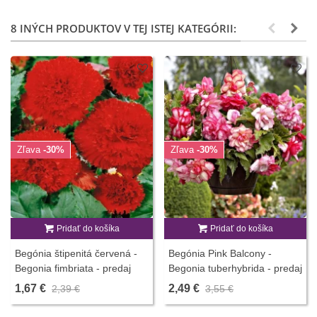
8 INÝCH PRODUKTOV V TEJ ISTEJ KATEGÓRII:
Zľava
-30%
Zľava
-30%
Pridať do košíka
Pridať do košíka
Begónia štipenitá červená -
Begónia Pink Balcony -
Begonia fimbriata - predaj
Begonia tuberhybrida - predaj
cibuľovín - 2 ks
cibuľovín - 2 ks
1,67 €
2,49 €
2,39 €
3,55 €