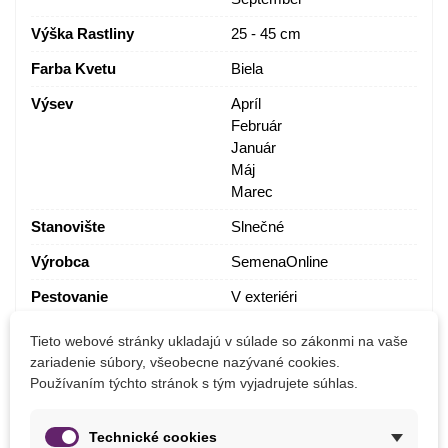
Výška Rastliny
25 - 45 cm
Farba Kvetu
Biela
Výsev
Apríl
Február
Január
Máj
Marec
Stanovište
Slnečné
Výrobca
SemenaOnline
Pestovanie
V exteriéri
Mrazuvzdornosť
Nie
Tieto webové stránky ukladajú v súlade so zákonmi na vaše
zariadenie súbory, všeobecne nazývané cookies.
Vegetačné Obdobie
Trvalky
Používaním týchto stránok s tým vyjadrujete súhlas.
Druh Begónie
Strapkatá
Obdobie Výsadby
Jar
Technické cookies