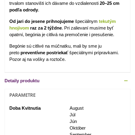
trvalom stanovišti ich dávame do vzdialenosti
20–25 cm
podľa odrody
.
Od jari do jesene prihnojujeme
špeciálnym
tekutým
hnojivom
raz za 2 týždne
. Pri zalievaní musíme byť
opatrní, begónia je citlivá na premočenie i presušenie.
Begónie sú citlivé na múčnatku, mali by sme ju
preto
preventívne postriekať
špeciálnymi prípravkami.
Pozor aj na vošky a roztoče.
Detaily produktu
PARAMETRE
Doba Kvitnutia
August
Júl
Jún
Október
September