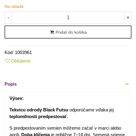
Na sklade
-
+
Pridať do košíka
Kód:
1003961
Obľúbené
Popis
Výsev:
Tekvicu odrody Black Futsu
odporúčame vďaka jej
teplomilnosti predpestovať.
S predpestovaním semien môžeme začať v marci alebo
apríli.
Doba klíčenia
je približne 7–14 dní. Semená sejeme