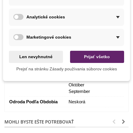
Stanovište
Slnečné
Výrobca
SemenaOnline
Analytické cookies
Farba Plodu
Čierna
Pestovanie
V exteriéri
Marketingové cookies
BIO Kvalita
Áno
Len nevyhnutné
Prijať všetko
Odroda
Nehybridné
Mrazuvzdornosť
Nie
Prejsť na stránku Zásady používania súborov cookies
Zber
August
Október
September
Odroda Podľa Obdobia
Neskorá
MOHLI BYSTE EŠTE POTREBOVAŤ