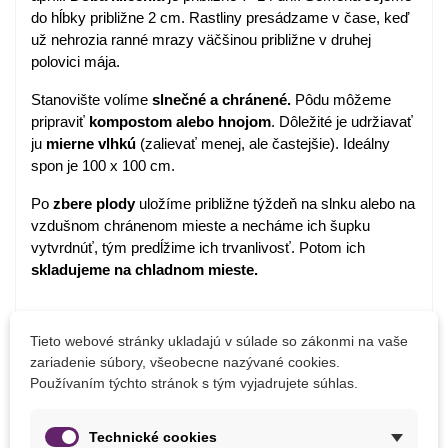
do hĺbky približne 2 cm. Rastliny presádzame v čase, keď
už nehrozia ranné mrazy väčšinou približne v druhej
polovici mája.
Stanovište volíme
slnečné a chránené.
Pôdu môžeme
pripraviť
kompostom alebo hnojom
. Dôležité je udržiavať
ju
mierne vlhkú
(zalievať menej, ale častejšie). Ideálny
spon je 100 x 100 cm.
Po
zbere plody
uložíme približne týždeň na slnku alebo na
vzdušnom chránenom mieste a necháme ich šupku
vytvrdnúť, tým predĺžime ich trvanlivosť. Potom ich
skladujeme na chladnom mieste.
Detaily produktu
Tieto webové stránky ukladajú v súlade so zákonmi na vaše
zariadenie súbory, všeobecne nazývané cookies.
Používaním týchto stránok s tým vyjadrujete súhlas.
PARAMETRE
Výsev
Apríl
Technické cookies