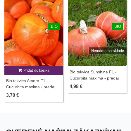
BIO
BIO
Nemáme na sklade
Pridať do košíka
Bio tekvica Sunshine F1 -
Cucurbita maxima - predaj
Bio tekvica Amoro F1 -
bio semien - 6 ks
4,98 €
Cucurbita maxima - predaj
bio semien - 5 ks
3,70 €