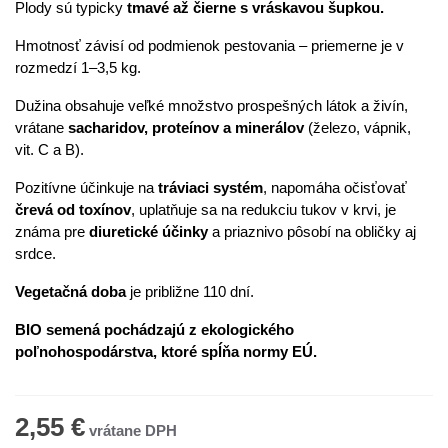
Plody sú typicky
tmavé až čierne s vráskavou šupkou.
Hmotnosť závisí od podmienok pestovania – priemerne je v
rozmedzí 1–3,5 kg.
Dužina obsahuje veľké množstvo prospešných látok a živín,
vrátane
sacharidov, proteínov a minerálov
(železo, vápnik,
vit. C a B).
Pozitívne účinkuje na
tráviaci systém
, napomáha očisťovať
črevá od toxínov
, uplatňuje sa na redukciu tukov v krvi, je
známa pre
diuretické účinky
a priaznivo pôsobí na obličky aj
srdce.
Vegetačná doba
je približne 110 dní.
BIO semená pochádzajú z ekologického
poľnohospodárstva, ktoré spĺňa normy EÚ.
2,55 €