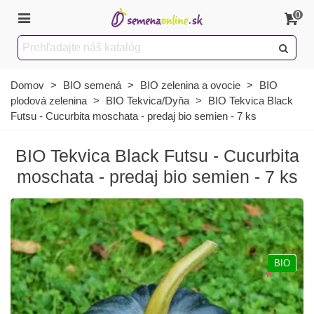
0
Domov
>
BIO semená
>
BIO zelenina a ovocie
>
BIO
plodová zelenina
>
BIO Tekvica/Dyňa
>
BIO Tekvica Black
Futsu - Cucurbita moschata - predaj bio semien - 7 ks
BIO Tekvica Black Futsu - Cucurbita
moschata - predaj bio semien - 7 ks
BIO