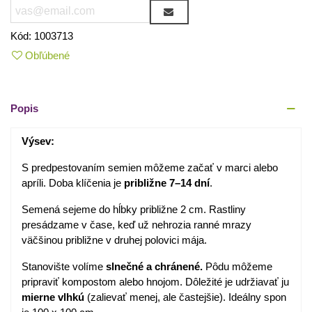
Kód:
1003713
Obľúbené
Popis
Výsev:
S predpestovaním semien môžeme začať v marci alebo
apríli. Doba klíčenia je
približne 7–14 dní
.
Semená sejeme do hĺbky približne 2 cm. Rastliny
presádzame v čase, keď už nehrozia ranné mrazy
väčšinou približne v druhej polovici mája.
Stanovište volíme
slnečné a chránené.
Pôdu môžeme
pripraviť kompostom alebo hnojom. Dôležité je udržiavať ju
mierne vlhkú
(zalievať menej, ale častejšie). Ideálny spon