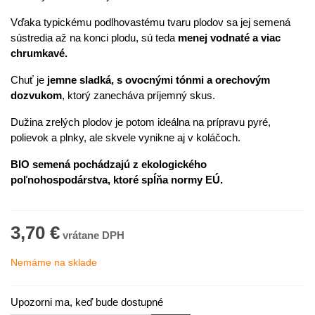
Vďaka typickému podlhovastému tvaru plodov sa jej semená
sústredia až na konci plodu, sú teda
menej vodnaté a viac
chrumkavé.
Chuť je
jemne sladká, s ovocnými tónmi a orechovým
dozvukom
, ktorý zanecháva príjemný skus.
Dužina zrelých plodov je potom ideálna na prípravu pyré,
polievok a plnky, ale skvele vynikne aj v koláčoch.
BIO semená pochádzajú z ekologického
poľnohospodárstva, ktoré spĺňa normy EÚ.
3,70 €
Nemáme na sklade
Upozorni ma, keď bude dostupné