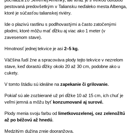
pestovaná predovšetkým v Taliansku neďaleko mesta Albenga,
ktoré je súčasťou talianskej riviéry.
Ide o plazivú rastlinu s podlhovastými a často zatočenými
plodmi, ktoré môžu mať dĺžku aj viac ako 1 meter (v
zavesenom stave).
Hmotnosť jednej tekvice je asi
2–5 kg.
Väčšina ľudí žne a spracováva plody tejto tekvice v nezrelom
stave, keď dorastú dĺžky okolo 20 až 30 cm, podobne ako u
cukety.
V tomto štádiu sú ideálne na
zapekanie či grilovanie.
Pokiaľ sú ale zozbierané už pri dĺžke 10 až 15 cm, ich chuť je
veľmi jemná a môžu byť
konzumované aj surové.
Plody menia svoju farbu od
limetkovozelenej, cez zelenožltú
až po béžovú až hnedú
.
Medzitým dužina zreje dooranžova.