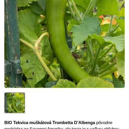
BIO Tekvica muškátová Trombetta D'Albenga
pôvodne
pochádza zo Severnej Ameriky, ale teraz je s veľkou obľubou