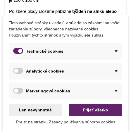
je 100 x 100 cm.
Po zbere plody uložíme približne
týždeň na slnku alebo
na vzdušnom chránenom mieste
a necháme ich šupku
Tieto webové stránky ukladajú v súlade so zákonmi na vaše
vytvrdnúť, tým predĺžime ich trvanlivosť. Potom ich
zariadenie súbory, všeobecne nazývané cookies.
skladujeme na chladnom mieste.
Používaním týchto stránok s tým vyjadrujete súhlas.
Technické cookies
Detaily produktu
PARAMETRE
Analytické cookies
Výsev
Apríl
Máj
Marec
Marketingové cookies
Stanovište
Slnečné
Len nevyhnutné
Prijať všetko
Výrobca
SemenaOnline
Farba Plodu
Zelená
Prejsť na stránku Zásady používania súborov cookies
Žltá