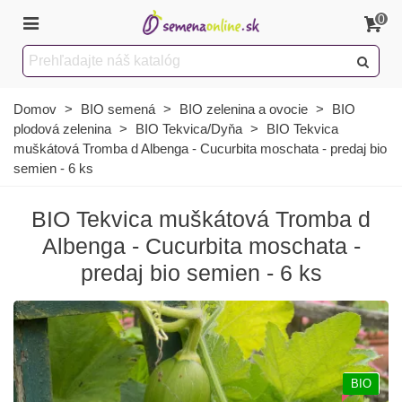
0
Domov
>
BIO semená
>
BIO zelenina a ovocie
>
BIO
plodová zelenina
>
BIO Tekvica/Dyňa
>
BIO Tekvica
muškátová Tromba d Albenga - Cucurbita moschata - predaj bio
semien - 6 ks
BIO Tekvica muškátová Tromba d
Albenga - Cucurbita moschata -
predaj bio semien - 6 ks
BIO