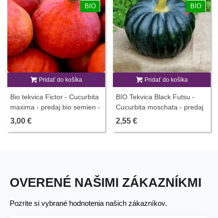
BIO
BIO
Pridať do košíka
Pridať do košíka
Bio tekvica Fictor - Cucurbita
BIO Tekvica Black Futsu -
maxima - predaj bio semien -
Cucurbita moschata - predaj
8 ks
bio semien - 7 ks
3,00 €
2,55 €
OVERENÉ NAŠIMI ZÁKAZNÍKMI
Pozrite si vybrané hodnotenia našich zákazníkov.