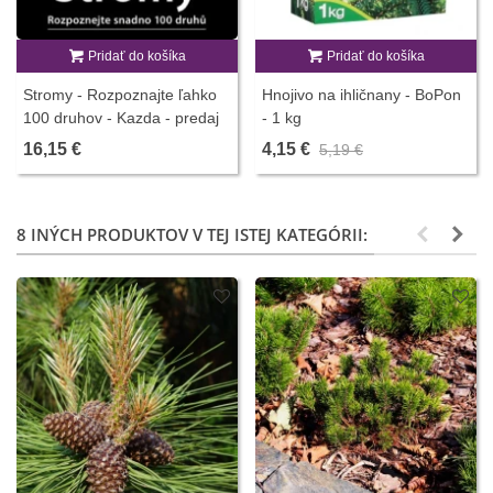
Pridať do košíka
Pridať do košíka
Stromy - Rozpoznajte ľahko
Hnojivo na ihličnany - BoPon
100 druhov - Kazda - predaj
- 1 kg
kníh - 1 ks
16,15 €
4,15 €
5,19 €
8 INÝCH PRODUKTOV V TEJ ISTEJ KATEGÓRII: