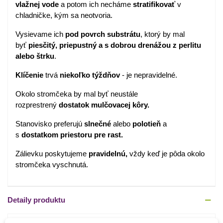
vlažnej vode
a potom ich necháme
stratifikovať
v
chladničke, kým sa neotvoria.
Vysievame ich
pod povrch substrátu
, ktorý by mal
byť
piesčitý, priepustný a s dobrou drenážou z perlitu
alebo štrku
.
Klíčenie
trvá
niekoľko týždňov
- je nepravidelné.
Okolo stromčeka by mal byť neustále
rozprestrený
dostatok mulčovacej kôry.
Stanovisko preferujú
slnečné
alebo
polotieň
a
s
dostatkom priestoru pre rast.
Zálievku poskytujeme
pravidelnú,
vždy keď je pôda okolo
stromčeka vyschnutá.
Detaily produktu