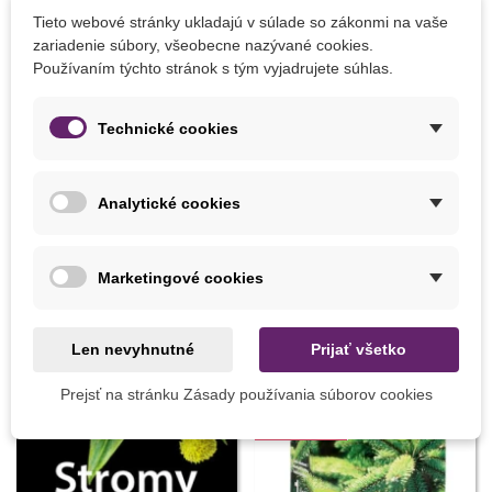
PARAMETRE
Tieto webové stránky ukladajú v súlade so zákonmi na vaše
zariadenie súbory, všeobecne nazývané cookies.
Výška Rastliny
viac ako 200 cm
Používaním týchto stránok s tým vyjadrujete súhlas.
Stanovište
Polotieň
Výrobca
SemenaOnline
Technické cookies
BIO Kvalita
Nie
Analytické cookies
MOHLI BYSTE EŠTE POTREBOVAŤ
Marketingové cookies
Len nevyhnutné
Prijať všetko
Prejsť na stránku Zásady používania súborov cookies
Zľava
-20%