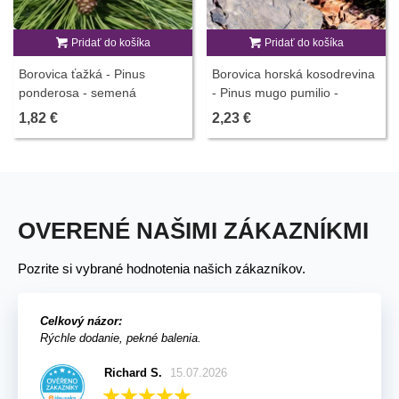
Pridať do košíka
Pridať do košíka
Borovica ťažká - Pinus
Borovica horská kosodrevina
ponderosa - semená
- Pinus mugo pumilio -
borovice - 6 ks
semená borovice - 5 ks
1,82 €
2,23 €
OVERENÉ NAŠIMI ZÁKAZNÍKMI
Pozrite si vybrané hodnotenia našich zákazníkov.
Celkový názor:
Rýchle dodanie, pekné balenia.
Richard S.
15.07.2026