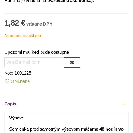
Rastlina je vhodná na
tvarovanie
ako bonsaj
.
1,82 €
Nemáme na sklade
Upozorni ma, keď bude dostupné
Kód:
1001225
Obľúbené
Popis
Výsev:
Semienka pred samotným výsevom
máčame 48 hodín vo