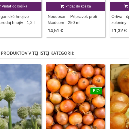
Pridať do košíka
Pridať do košíka
ganické hnojivo -
Neudosan - Prípravok proti
Ortiva - š
predaj hnojív - 1,3 l
škodcom - 250 ml
zeleniny 
14,51 €
11,32 €
 PRODUKTOV V TEJ ISTEJ KATEGÓRII:
BIO