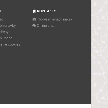
T
KONTAKTY
et
info@semenaonline.sk
bjednávky
Online chat
dresy
bľúbené
enie cookies