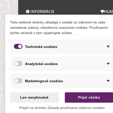
INFORMÁCIE
HĽA
O nás a kontakt
Zľav
Tieto webové stránky ukladajú v súlade so zákonmi na vaše
Obchodné podmienky
Novi
zariadenie súbory, všeobecne nazývané cookies. Používaním
týchto stránok s tým vyjadrujete súhlas.
Ochrana osobných údajov
Tera
Reklamačný poriadok
Mapa
Formuláre
Technické cookies
O cookies
Analytické cookies
NOVINKY
Marketingové cookies
Len nevyhnutné
Prijať všetko
Prejsť na stránku Zásady používania súborov cookies