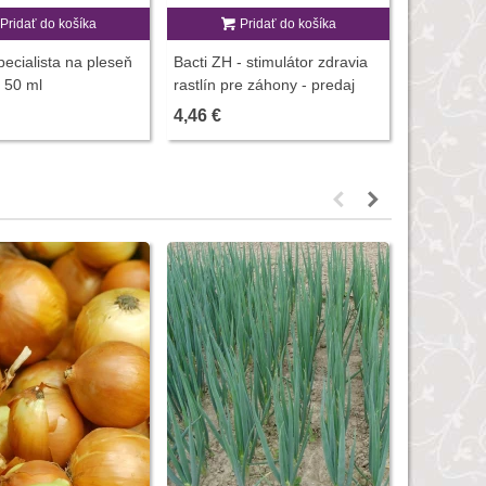
Pridať do košíka
Pridať do košíka
P
pecialista na pleseň
Bacti ZH - stimulátor zdravia
Mykoríza p
- 50 ml
rastlín pre záhony - predaj
Symbivit U
stimulátorov - 100 g
150 g
4,46 €
8,67 €