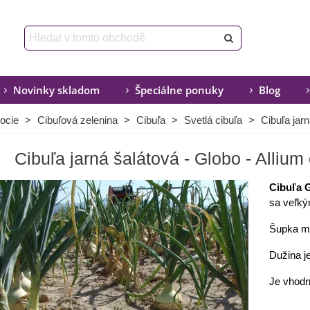
Novinky skladom
Špeciálne ponuky
Blog
ocie
>
Cibuľová zelenina
>
Cibuľa
>
Svetlá cibuľa
>
Cibuľa jar
Cibuľa jarná šalátová - Globo - Allium
Cibuľa 
sa veľký
Šupka 
Dužina je
Je vhodn