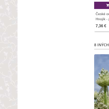
České or
Hnojík - 
7,36 €
8 INÝCH