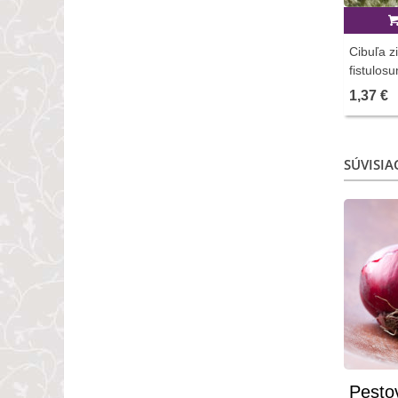
Cibuľa z
fistulos
1,37 €
SÚVISIA
Pesto