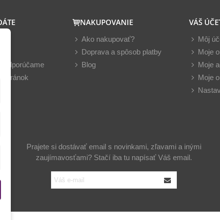
DÁTE
NAKUPOVANIE
VÁŠ ÚČE
y
Ako nakupovať?
Môj úč
nky
Doprava a spôsob platby
Moje o
z odporúčame
Blog
Moje a
 stránok
Moje o
Nastav
Prajete si dostávať email s novinkami, zľavami a inými
zaujímavosťami? Stačí iba tu napísať Váš email.