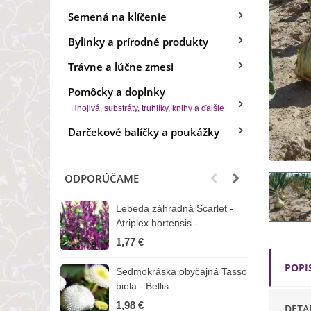
Semená na klíčenie
Bylinky a prírodné produkty
Trávne a lúčne zmesi
Pomôcky a doplnky
Hnojivá, substráty, truhlíky, knihy a ďalšie
Darčekové balíčky a poukážky
ODPORÚČAME
Lebeda záhradná Scarlet -
B
Atriplex hortensis -...
o
1,77 €
3
POPI
Sedmokráska obyčajná Tasso
Z
biela - Bellis...
H
1,98 €
7
DETA