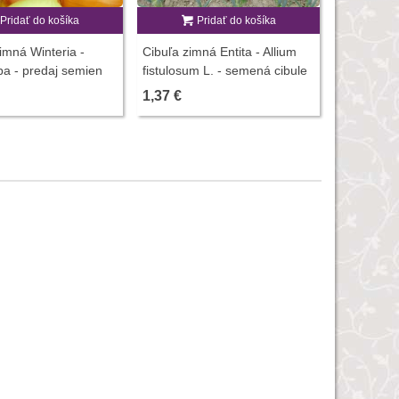
Pridať do košíka
Pridať do košíka
Cibuľa Štut
cepa - pre
imná Winteria -
Cibuľa zimná Entita - Allium
250 ks
1,41 €
pa - predaj semien
fistulosum L. - semená cibule
250 ks
- 150 ks
1,37 €