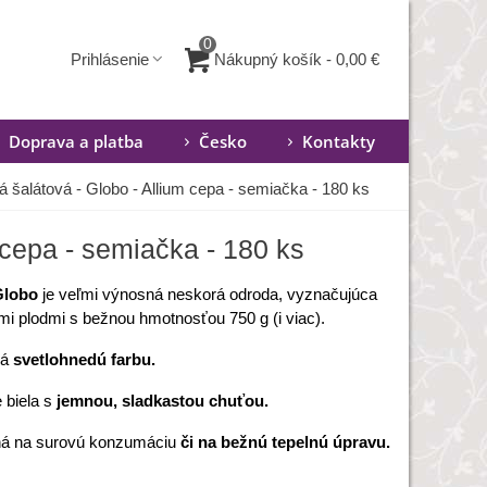
0
Nákupný košík
-
0,00 €
Prihlásenie
Doprava a platba
Česko
Kontakty
ná šalátová - Globo - Allium cepa - semiačka - 180 ks
 cepa - semiačka - 180 ks
Globo
je veľmi výnosná neskorá odroda, vyznačujúca
mi plodmi s bežnou hmotnosťou 750 g (i viac).
má
svetlohnedú farbu.
 biela s
jemnou, sladkastou chuťou.
á na surovú konzumáciu
či na bežnú tepelnú úpravu.