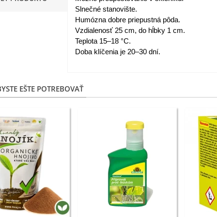
Slnečné stanovište.
apucínka nízka - Alaska Mix
Humózna dobre priepustná pôda.
 Tropaeolum nanum...
Vzdialenosť 25 cm, do hĺbky 1 cm.
,98 €
Teplota 15–18 °C.
Doba klíčenia je 20–30 dní.
akanka Virtus F1 -
ichorium intybus - predaj...
,20 €
YSTE EŠTE POTREBOVAŤ
edmokráska obyčajná
užové odtiene - Bellis...
,57 €
skerník plnokvetý modrý -
anunculus asiaticus...
,82 €