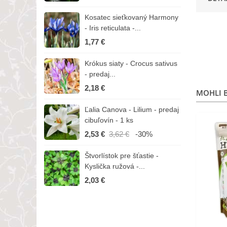
Kosatec sieťkovaný Harmony
K
- Iris reticulata -...
-
1,77 €
1
Krókus siaty - Crocus sativus
Č
- predaj...
C
2,18 €
3
MOHLI B
Ľalia Canova - Lilium - predaj
S
cibuľovín - 1 ks
r
2,53 €
3,62 €
-30%
1
Štvorlístok pre šťastie -
I
Kyslička ružová -...
R
2,03 €
1