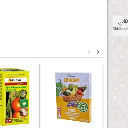
0
Obľúben