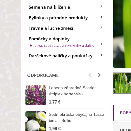
Semená na klíčenie
Bylinky a prírodné produkty
Trávne a lúčne zmesi
Pomôcky a doplnky
Hnojivá, substráty, truhlíky, knihy a ďalšie
Darčekové balíčky a poukážky
ODPORÚČAME
Lebeda záhradná Scarlet -
B
Atriplex hortensis -...
o
1,77 €
3
POPI
Sedmokráska obyčajná Tasso
Z
biela - Bellis...
H
1,98 €
7
DETA