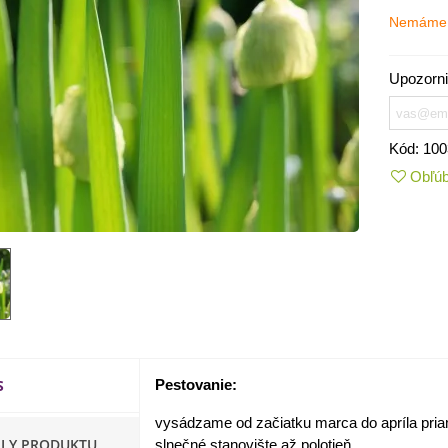
Nemáme 
Upozorni
Kód:
100
Obľú
IO Kaleráb Dyna - Brassica
leracea var....
,55 €
S
Pestovanie:
ornica plnokvetá Amarantia -
ippeastrum -...
vysádzame od začiatku marca do apríla pria
,05 €
ILY PRODUKTU
slnečné stanovište až polotieň