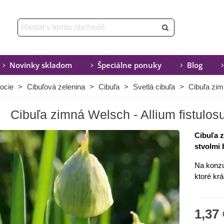
Novinky skladom
Špeciálne ponuky
Blog
ocie
>
Cibuľová zelenina
>
Cibuľa
>
Svetlá cibuľa
>
Cibuľa zim
Cibuľa zimná Welsch - Allium fistulos
Cibuľa 
stvolmi 
Na konzu
ktoré kr
1,37 