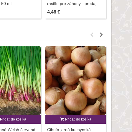
- 50 ml
rastlín pre záhony - predaj
Symbivit U
stimulátorov - 100 g
150 g
4,46 €
8,67 €
Pridať do košíka
Pridať do košíka
P
imná Welsh červená -
Cibuľa jarná kuchynská -
Cibuľa jar