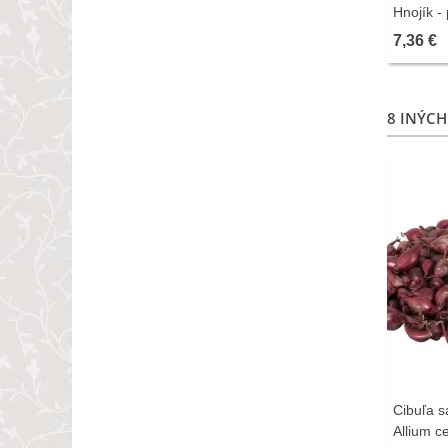
Hnojík - 
7,36 €
8 INÝCH
Cibuľa 
Allium ce