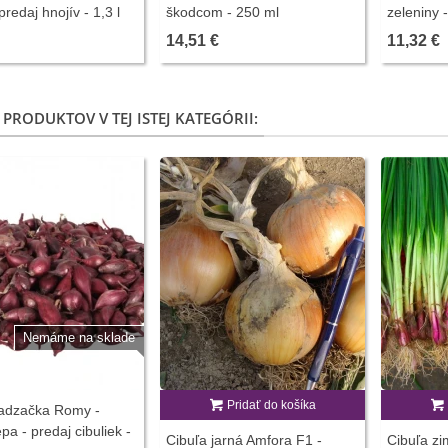
predaj hnojív - 1,3 l
škodcom - 250 ml
zeleniny 
14,51 €
11,32 €
 PRODUKTOV V TEJ ISTEJ KATEGÓRII:
Nemáme na sklade
Pridať do košíka
sadzačka Romy -
pa - predaj cibuliek -
Cibuľa jarná Amfora F1 -
Cibuľa z