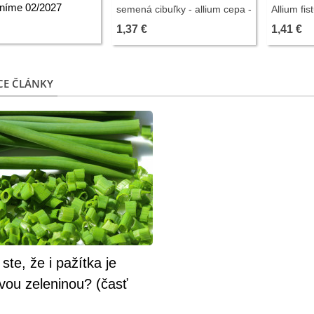
níme 02/2027
semená cibuľky - allium cepa -
Allium fi
predaj semien - 110 ks
cibule - 
1,37 €
1,41 €
CE ČLÁNKY
 ste, že i pažítka je
vou zeleninou? (časť