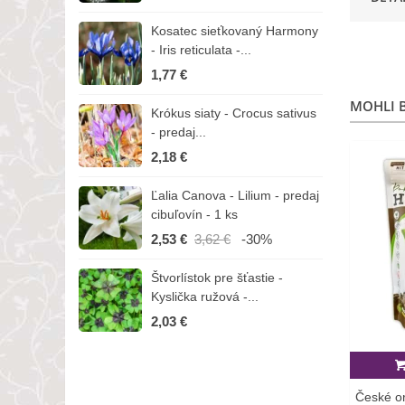
Kosatec sieťkovaný Harmony
K
- Iris reticulata -...
-
1,77 €
1
MOHLI B
Krókus siaty - Crocus sativus
Č
- predaj...
C
2,18 €
3
Ľalia Canova - Lilium - predaj
S
cibuľovín - 1 ks
r
2,53 €
3,62 €
-30%
1
Štvorlístok pre šťastie -
I
Kyslička ružová -...
R
2,03 €
1
České or