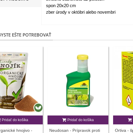
spon 20x20 cm
apucínka nízka - Alaska Mix
zber úrody v októbri alebo novembri
 Tropaeolum nanum...
,98 €
YSTE EŠTE POTREBOVAŤ
akanka Virtus F1 -
ichorium intybus - predaj...
,20 €
edmokráska obyčajná
užové odtiene - Bellis...
,57 €
skerník plnokvetý modrý -
anunculus asiaticus...
,82 €
Pridať do košíka
Pridať do košíka
ganické hnojivo -
Neudosan - Prípravok proti
Ortiva - š