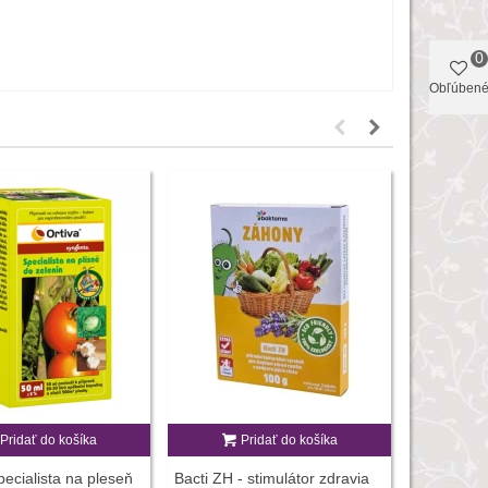
0
Obľúben
Pridať do košíka
Pridať do košíka
P
pecialista na pleseň
Bacti ZH - stimulátor zdravia
Mykoríza p