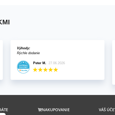
KMI
Výhody:
Rýchle dodanie
Peter M.
27.06.2026
DÁTE
NAKUPOVANIE
VÁŠ ÚČE