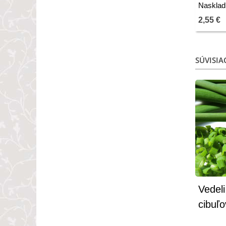
250 g
Nasklad
2,55 €
SÚVISIA
Vedeli
cibuľo
1.)