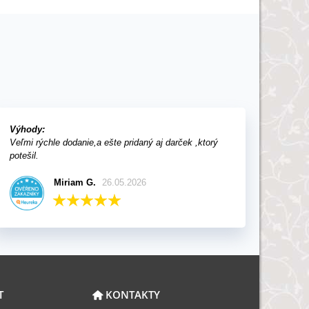
Výhody:
Veľmi rýchle dodanie,a ešte pridaný aj darček ,ktorý
potešil.
Miriam G.
26.05.2026
T
KONTAKTY