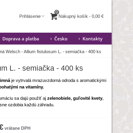
0
Nákupný košík
-
0,00 €
Prihlásenie
Doprava a platba
Česko
Kontakty
ná Welsch - Allium fistulosum L. - semiačka - 400 ks
um L. - semiačka - 400 ks
zimná
je vytrvalá mrazuvzdorná odroda s aromatickými
bohatými na vitamíny.
máciu sa dajú použiť aj
zelenobiele, guľovité kvety
,
ásne ozdobia každú záhradu.
€