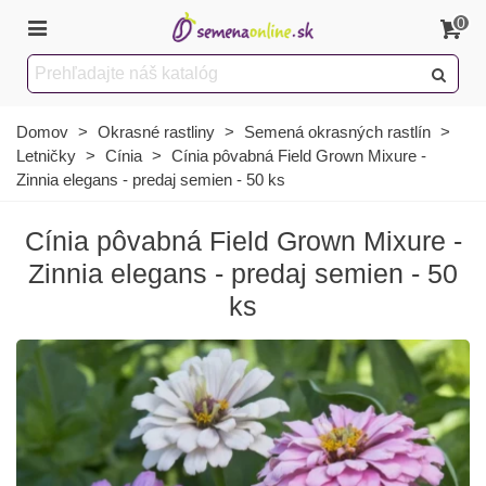
0
Domov
>
Okrasné rastliny
>
Semená okrasných rastlín
>
Letničky
>
Cínia
>
Cínia pôvabná Field Grown Mixure -
Zinnia elegans - predaj semien - 50 ks
Cínia pôvabná Field Grown Mixure -
Zinnia elegans - predaj semien - 50
ks