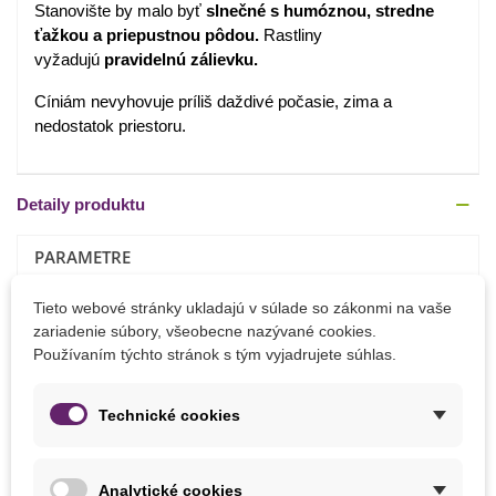
Stanovište by malo byť
slnečné s humóznou, stredne
ťažkou a priepustnou pôdou.
Rastliny
vyžadujú
pravidelnú zálievku.
Cíniám nevyhovuje príliš daždivé počasie, zima a
nedostatok priestoru.
Detaily produktu
PARAMETRE
Doba Kvitnutia
August
Tieto webové stránky ukladajú v súlade so zákonmi na vaše
Júl
zariadenie súbory, všeobecne nazývané cookies.
Október
Používaním týchto stránok s tým vyjadrujete súhlas.
September
Technické cookies
Výška Rastliny
65 - 90 cm
Farba Kvetu
Zmes farieb
Analytické cookies
Výsev
Apríl