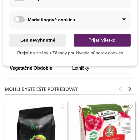
Jún
Máj
Marketingové cookies
Stanovište
Slnečné
Pestovanie
V exteriéri
Len nevyhnutné
Prijať všetko
Odroda
Nehybridné
Prejsť na stránku Zásady používania súborov cookies
Mrazuvzdornosť
Nie
Vegetačné Obdobie
Letničky
MOHLI BYSTE EŠTE POTREBOVAŤ