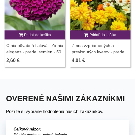
Pridať do košíka
Pridať do košíka
Cínia pôvabná fialová - Zinnia
Zmes vzpriamených a
elegans - predaj semien - 50
previsnutých kvetov - predaj
ks
výsevných pásikov - 5 m
2,60 €
4,01 €
OVERENÉ NAŠIMI ZÁKAZNÍKMI
Pozrite si vybrané hodnotenia našich zákazníkov.
Celkový názor:
Rýchle dodanie, pekné balenia.