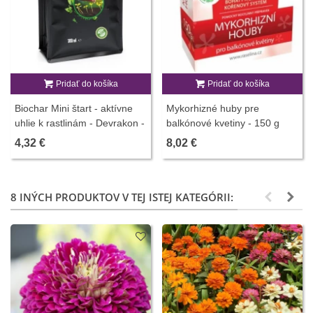
Pridať do košíka
Pridať do košíka
Biochar Mini štart - aktívne
Mykorhizné huby pre
uhlie k rastlinám - Devrakon -
balkónové kvetiny - 150 g
predaj hnojív - 300 ml
4,32 €
8,02 €
8 INÝCH PRODUKTOV V TEJ ISTEJ KATEGÓRII: