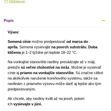
Obľúbené
Popis
Výsev:
Semená cínie
možno predpestovať
od marca do
apríla.
Semená vysievajte
na povrch substrátu. Doba
klíčenia
je 1–2 týždne pri teplote 18–22 °C.
Na vonkajšie stanovište rastliny presádzajte až v máji,
pretože
sú veľmi chúlostivé na mráz
. Možné je vysievať
cínie aj
priamo na vonkajšie stanovište
. Sú značne citlivé
na akékoľvek narušenie koreňového systému, takže sa
rastlinám z priameho výsevu môže dariť aj lepšie ako tým
predpestovaným.
Ak chcete, aby rastliny kvitli až na jeseň, potom
ich
vysievajte v júni.