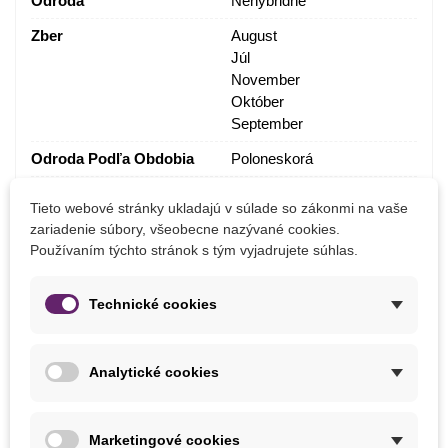
Odroda
Nehybridné
Zber
August
Júl
November
Október
September
Odroda Podľa Obdobia
Poloneskorá
Tieto webové stránky ukladajú v súlade so zákonmi na vaše
MOHLI BYSTE EŠTE POTREBOVAŤ
zariadenie súbory, všeobecne nazývané cookies.
Používaním týchto stránok s tým vyjadrujete súhlas.
Technické cookies
Analytické cookies
Marketingové cookies