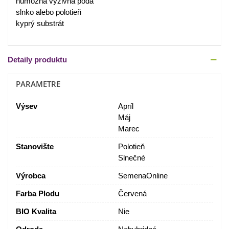
humózna výživná pôda
slnko alebo polotieň
kyprý substrát
Detaily produktu
PARAMETRE
Výsev
Apríl
Máj
Marec
Stanovište
Polotieň
Slnečné
Výrobca
SemenaOnline
Farba Plodu
Červená
BIO Kvalita
Nie