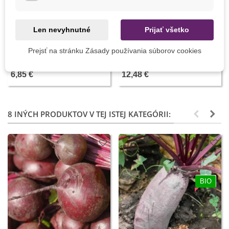
Len nevyhnutné
Prijať všetko
Pridať do košíka
Pridať do košíka
Hoštický hnoj kravský - bio
Sadiaci kolík - celokovový - 1
Prejsť na stránku Zásady používania súborov cookies
tekuté hnojivo - 500 ml
ks
6,85 €
12,48 €
8 INÝCH PRODUKTOV V TEJ ISTEJ KATEGÓRII:
BIO