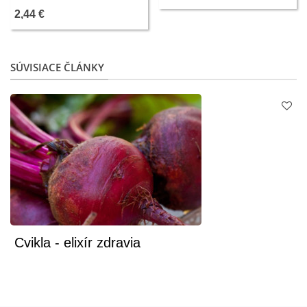
predaj semien - 50 ks
2,44 €
SÚVISIACE ČLÁNKY
Cvikla - elixír zdravia