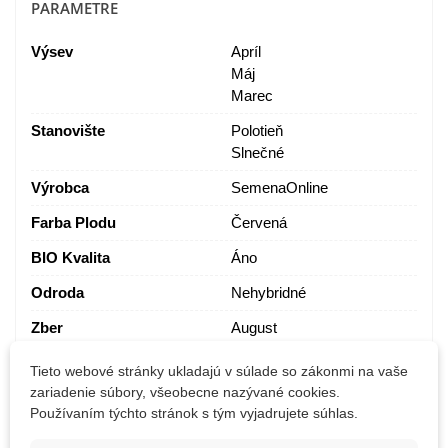
PARAMETRE
Výsev
Apríl
Máj
Marec
Stanovište
Polotieň
Slnečné
Výrobca
SemenaOnline
Farba Plodu
Červená
BIO Kvalita
Áno
Odroda
Nehybridné
Zber
August
Júl
Tieto webové stránky ukladajú v súlade so zákonmi na vaše
Jún
zariadenie súbory, všeobecne nazývané cookies.
Október
Používaním týchto stránok s tým vyjadrujete súhlas.
September