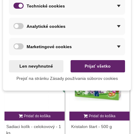
Odroda Podľa Obdobia
Poloskorá
Technické cookies
BIO Zelenina
BIO koreňová zelenina
Analytické cookies
MOHLI BYSTE EŠTE POTREBOVAŤ
Marketingové cookies
Len nevyhnutné
Prijať všetko
Prejsť na stránku Zásady používania súborov cookies
Pridať do košíka
Pridať do košíka
Sadiaci kolík - celokovový - 1
Kristalon štart - 500 g
ks