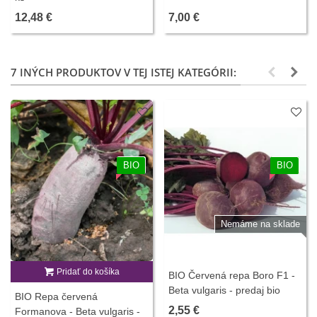
12,48 €
7,00 €
7 INÝCH PRODUKTOV V TEJ ISTEJ KATEGÓRII:
BIO
BIO
Nemáme na sklade
Pridať do košíka
BIO Červená repa Boro F1 -
Beta vulgaris - predaj bio
BIO Repa červená
semien - 50 ks
2,55 €
Formanova - Beta vulgaris -