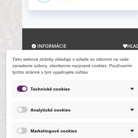
INFORMÁCIE
HĽA
O nás a kontakt
Zľav
Tieto webové stránky ukladajú v súlade so zákonmi na vaše
Obchodné podmienky
Novi
zariadenie súbory, všeobecne nazývané cookies. Používaním
týchto stránok s tým vyjadrujete súhlas.
Ochrana osobných údajov
Tera
Reklamačný poriadok
Mapa
Formuláre
Technické cookies
O cookies
Analytické cookies
NOVINKY
Marketingové cookies