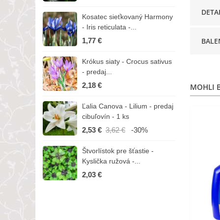
DETA
Kosatec sieťkovaný Harmony
K
- Iris reticulata -...
-
1,77 €
BALE
1
Krókus siaty - Crocus sativus
Č
- predaj...
C
2,18 €
3
MOHLI B
Ľalia Canova - Lilium - predaj
S
cibuľovín - 1 ks
r
2,53 €
3,62 €
-30%
1
Štvorlístok pre šťastie -
I
Kyslička ružová -...
R
2,03 €
1