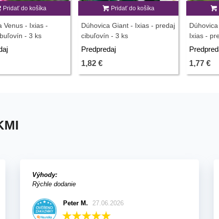
Pridať do košíka
Pridať do košíka
 Venus - Ixias -
Dúhovica Giant - Ixias - predaj
Dúhovica
buľovín - 3 ks
cibuľovín - 3 ks
Ixias - pr
daj
Predpredaj
Predpred
1,82 €
1,77 €
KMI
Výhody:
Rýchle dodanie
Peter M.
27.06.2026