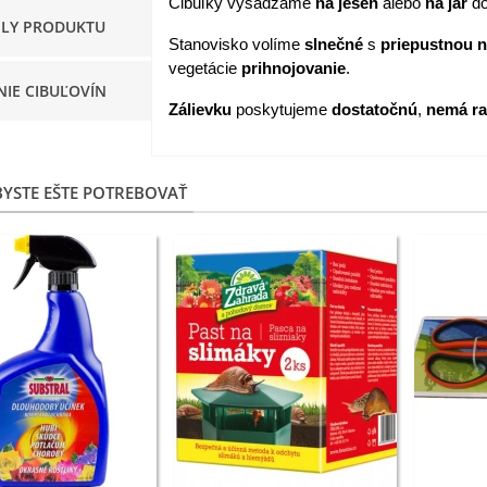
Cibuľky vysádzame
na jeseň
alebo
na jar
do
ILY PRODUKTU
apucínka nízka - Alaska Mix
Stanovisko volíme
slnečné
s
priepustnou
n
 Tropaeolum nanum...
vegetácie
prihnojovanie
.
NIE CIBUĽOVÍN
,98 €
Zálievku
poskytujeme
dostatočnú
,
nemá ra
akanka Virtus F1 -
ichorium intybus - predaj...
,20 €
YSTE EŠTE POTREBOVAŤ
edmokráska obyčajná
užové odtiene - Bellis...
,57 €
skerník plnokvetý modrý -
anunculus asiaticus...
,82 €