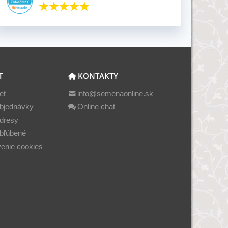
T
KONTAKTY
et
info@semenaonline.sk
bjednávky
Online chat
dresy
bľúbené
enie cookies