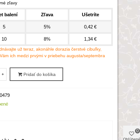
né zľavy
t balení
Zľava
Ušetríte
5
5%
0,42 €
10
8%
1,34 €
návajte už teraz, akonáhle dorazia čerstvé cibuľky,
Vám ich medzi prvými v priebehu augusta/septembra
+
Pridať do košíka
0479
bené
0
Obľúben