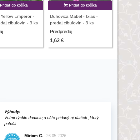
Pridať do košíka
Pridať do košíka
 Yellow Emperor -
Dúhovica Mabel - Ixias -
edaj cibuľovín - 3 ks
predaj cibuľovín - 3 ks
aj
Predpredaj
1,62 €
Výhody:
Veľmi rýchle dodanie,a ešte pridaný aj darček ,ktorý
potešil.
Miriam G.
26.05.2026