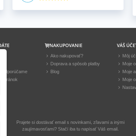
DÁTE
NAKUPOVANIE
VÁŠ ÚČE
y
Ako nakupovať?
Môj úč
nky
Doprava a spôsob platby
Moje o
z odporúčame
Blog
Moje a
 stránok
Moje o
Nastav
Prajete si dostávať email s novinkami, zľavami a inými
zaujímavosťami? Stačí iba tu napísať Váš email.