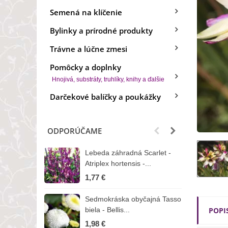
Semená na klíčenie
Bylinky a prírodné produkty
Trávne a lúčne zmesi
Pomôcky a doplnky
Hnojivá, substráty, truhlíky, knihy a ďalšie
Darčekové balíčky a poukážky
ODPORÚČAME
Lebeda záhradná Scarlet -
B
Atriplex hortensis -...
o
1,77 €
3
Sedmokráska obyčajná Tasso
Z
biela - Bellis...
POPI
H
1,98 €
7