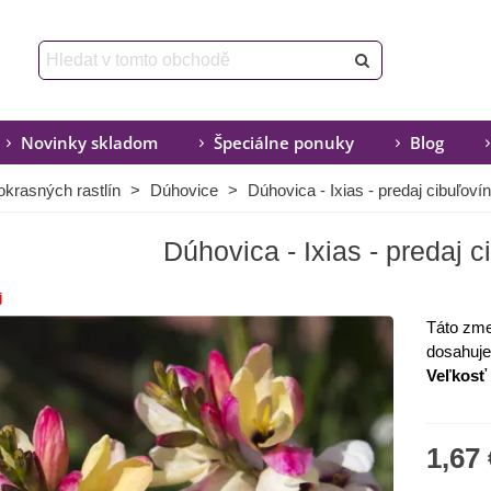
Novinky skladom
Špeciálne ponuky
Blog
okrasných rastlín
>
Dúhovice
>
Dúhovica - Ixias - predaj cibuľovín
Dúhovica - Ixias - predaj c
j
Táto zme
dosahuje
Veľkosť 
1,67 