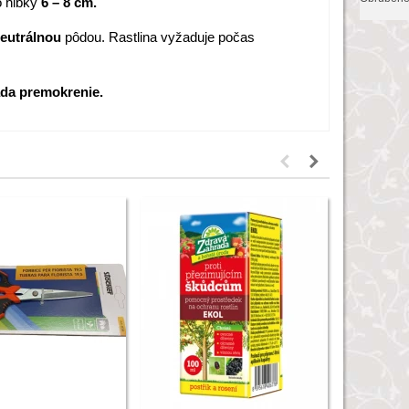
 hĺbky
6 – 8 cm.
eutrálnou
pôdou. Rastlina vyžaduje počas
da premokrenie.