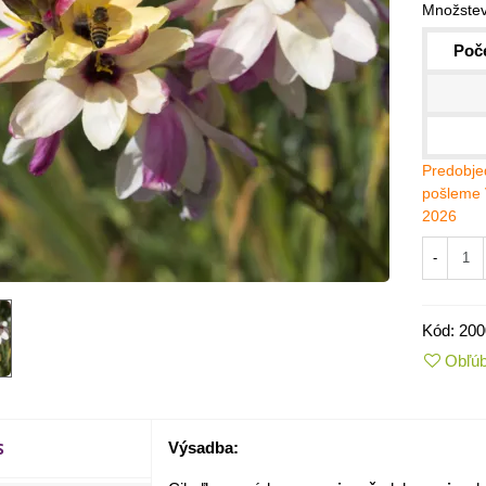
Množstev
Poče
Predobjed
pošleme 
2026
-
IO Kaleráb Dyna - Brassica
Kód:
200
leracea var....
Obľú
,55 €
ornica plnokvetá Amarantia -
S
ippeastrum -...
Výsadba:
,05 €