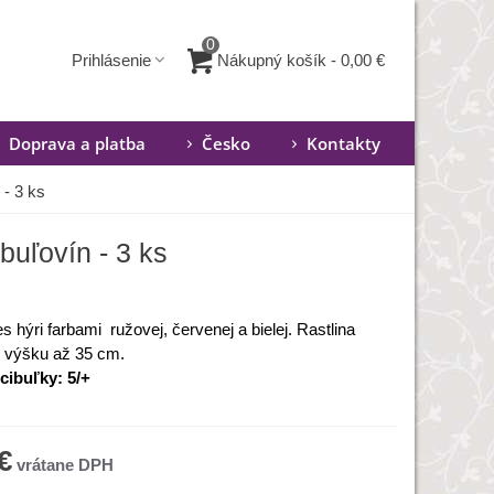
0
Nákupný košík
-
0,00 €
Prihlásenie
Doprava a platba
Česko
Kontakty
 - 3 ks
ibuľovín - 3 ks
s hýri farbami
ružovej
,
červenej
a
bielej.
Rastlina
 výšku
až
35
cm
.
cibuľky: 5/+
€