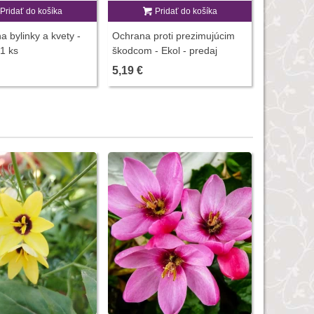
Pridať do košíka
Pridať do košíka
P
a bylinky a kvety -
Ochrana proti prezimujúcim
Vermikomp
 1 ks
škodcom - Ekol - predaj
rastliny -
ochrany rastlín - 100 ml
hnojív - 5
5,19 €
3,00 €