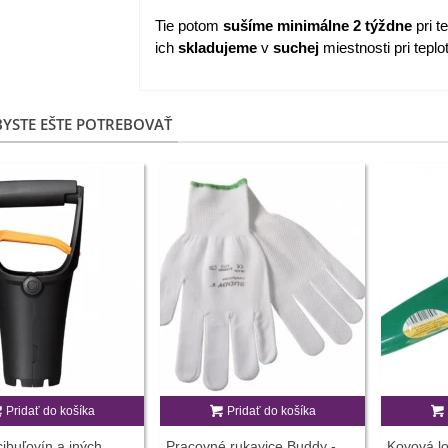
Tie potom
sušíme
minimálne
2
týždne
pri t
ich
skladujeme
v
suchej
miestnosti pri tepl
YSTE EŠTE POTREBOVAŤ
Pridať do košíka
Pridať do košíka
ibuľovín a iných
Pracovné rukavice Buddy -
Kovová lo