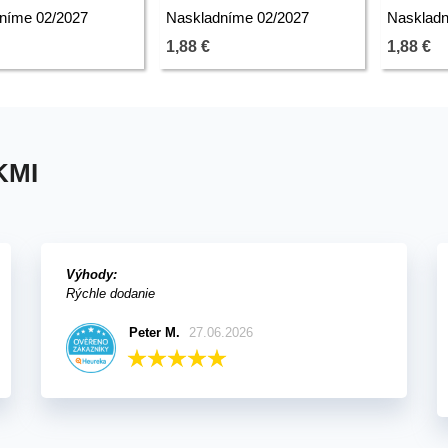
3 ks
níme 02/2027
Naskladníme 02/2027
Naskladn
1,88 €
1,88 €
KMI
Výhody:
Rýchle dodanie
Peter M.
27.06.2026