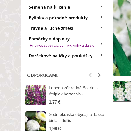
Semená na klíčenie
Bylinky a prírodné produkty
Trávne a lúčne zmesi
Pomôcky a doplnky
Hnojivá, substráty, truhlíky, knihy a ďalšie
Darčekové balíčky a poukážky
ODPORÚČAME
Lebeda záhradná Scarlet -
B
Atriplex hortensis -...
o
1,77 €
3
Sedmokráska obyčajná Tasso
Z
biela - Bellis...
H
1,98 €
7