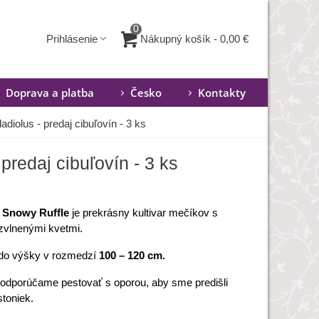
0
Nákupný košík
-
0,00 €
Prihlásenie
Doprava a platba
Česko
Kontakty
adiolus - predaj cibuľovín - 3 ks
predaj cibuľovín - 3 ks
a Snowy Ruffle
je prekrásny kultivar mečíkov s
zvlnenými kvetmi.
do výšky v rozmedzí
100 – 120 cm.
 odporúčame pestovať s oporou, aby sme predišli
stoniek.