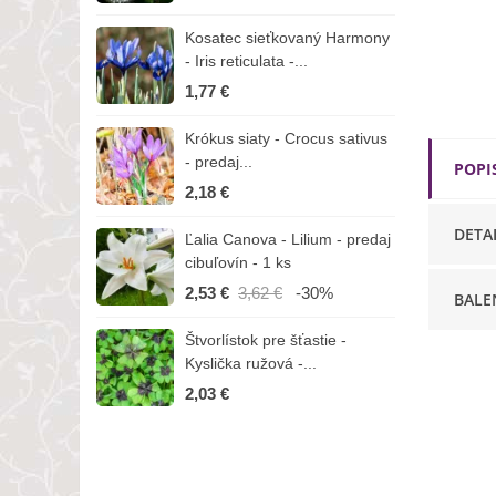
Kosatec sieťkovaný Harmony
K
- Iris reticulata -...
-
1,77 €
1
Krókus siaty - Crocus sativus
Č
- predaj...
C
POPI
2,18 €
3
DETA
Ľalia Canova - Lilium - predaj
S
cibuľovín - 1 ks
r
2,53 €
3,62 €
-30%
1
BALE
Štvorlístok pre šťastie -
I
Kyslička ružová -...
R
2,03 €
1