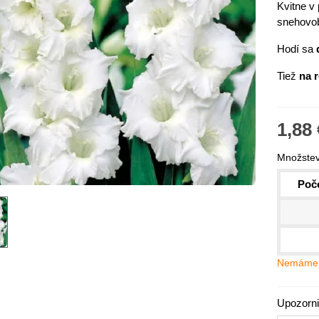
Kvitne v 
snehovob
Hodí sa
Tiež
na r
1,88 
Množstev
Poče
IO Kaleráb Dyna - Brassica
leracea var....
,55 €
Nemáme 
ornica plnokvetá Amarantia -
ippeastrum -...
Upozorni
,05 €