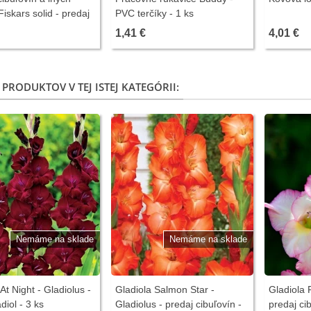
 Fiskars solid - predaj
PVC terčíky - 1 ks
teľských pomôcok -
1,41 €
4,01 €
 PRODUKTOV V TEJ ISTEJ KATEGÓRII:
Nemáme na sklade
Nemáme na sklade
At Night - Gladiolus -
Gladiola Salmon Star -
Gladiola P
diol - 3 ks
Gladiolus - predaj cibuľovín -
predaj cib