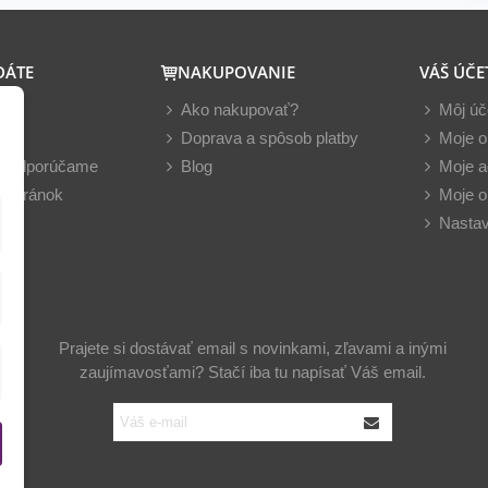
DÁTE
NAKUPOVANIE
VÁŠ ÚČE
y
Ako nakupovať?
Môj úč
nky
Doprava a spôsob platby
Moje o
z odporúčame
Blog
Moje a
 stránok
Moje o
Nastav
Prajete si dostávať email s novinkami, zľavami a inými
zaujímavosťami? Stačí iba tu napísať Váš email.