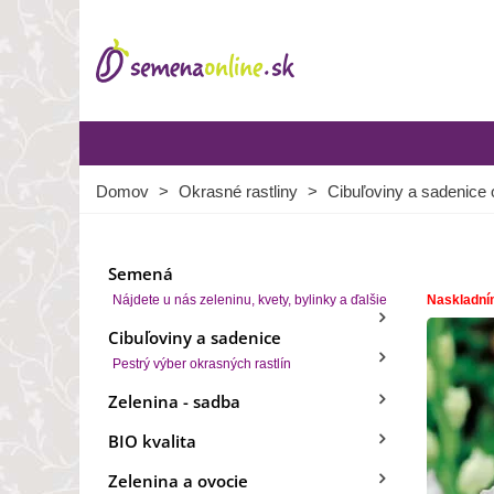
Domov
>
Okrasné rastliny
>
Cibuľoviny a sadenice 
Semená
Nájdete u nás zeleninu, kvety, bylinky a ďalšie
Naskladní
Cibuľoviny a sadenice
Pestrý výber okrasných rastlín
Zelenina - sadba
BIO kvalita
Zelenina a ovocie