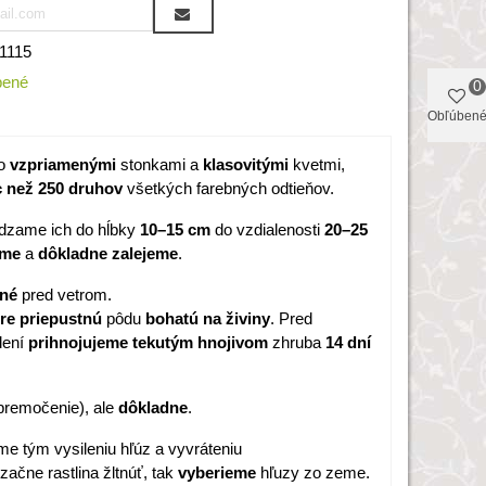
1115
bené
0
Obľúben
so
vzpriamenými
stonkami a
klasovitými
kvetmi,
c než 250 druhov
všetkých farebných odtieňov.
dzame ich do hĺbky
10–15 cm
do vzdialenosti
20–25
ame
a
dôkladne
zalejeme
.
ené
pred vetrom.
re priepustnú
pôdu
bohatú
na
živiny
. Pred
dení
prihnojujeme
tekutým
hnojivom
zhruba
14 dní
premočenie), ale
dôkladne
.
e tým vysileniu hľúz a vyvráteniu
začne rastlina žltnúť, tak
vyberieme
hľuzy zo zeme.