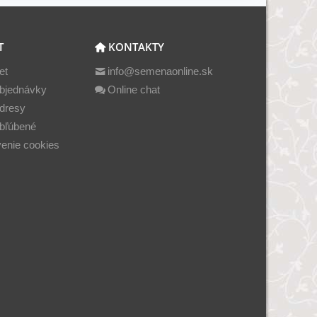
T
KONTAKTY
et
info@semenaonline.sk
bjednávky
Online chat
dresy
bľúbené
enie cookies