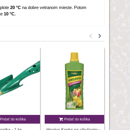
eplote
20 °C
na dobre vetranom mieste. Potom
ote
10 °C.
Pridať do košíka
Pridať do košíka
P
patka - 1 ks
Hnojivo Kapka na cibuľoviny -
Pracovné r