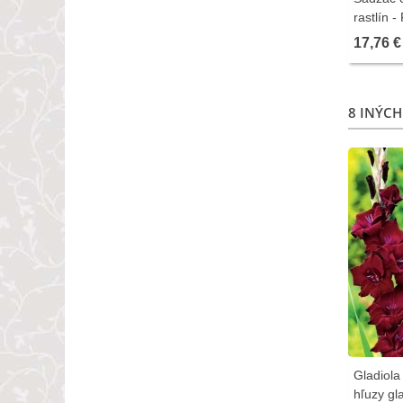
rastlín -
pestova
17,76 €
1 ks
8 INÝCH
Gladiola 
hľuzy gla