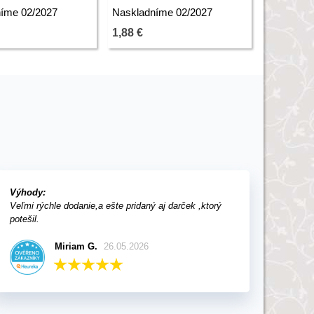
cibuľovín - 3 ks
íme 02/2027
Naskladníme 02/2027
Naskladn
1,88 €
1,88 €
Výhody:
Veľmi rýchle dodanie,a ešte pridaný aj darček ,ktorý
potešil.
Miriam G.
26.05.2026