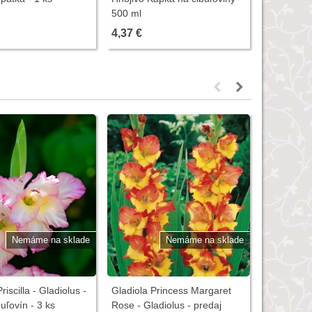
500 ml
veľkosť 7
4,37 €
3,75 €
Nemáme na sklade
Nemáme na sklade
riscilla - Gladiolus -
Gladiola Princess Margaret
Gladiola Aj
uľovín - 3 ks
Rose - Gladiolus - predaj
predaj cibu