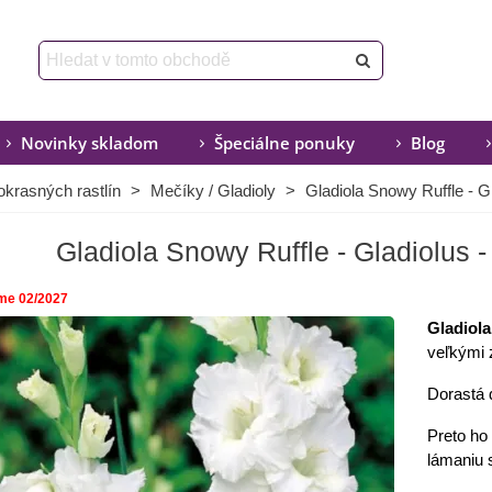
Novinky skladom
Špeciálne ponuky
Blog
okrasných rastlín
>
Mečíky / Gladioly
>
Gladiola Snowy Ruffle - Gl
Gladiola Snowy Ruffle - Gladiolus - 
me 02/2027
Gladiol
veľkými 
Dorastá 
Preto ho
lámaniu 