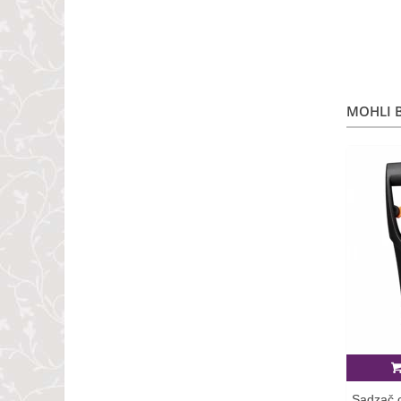
MOHLI B
Sadzač c