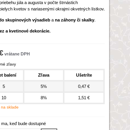
priebehu júla a augusta v počte štrnástich
ielych kvetov s nariasenými okrajmi okvetných lístkov.
do skupinových výsadieb
a
na záhony či skalky
.
ez a kvetinové dekorácie.
€
né zľavy
t balení
Zľava
Ušetríte
5
5%
0,47 €
10
8%
1,51 €
na sklade
 ma, keď bude dostupné