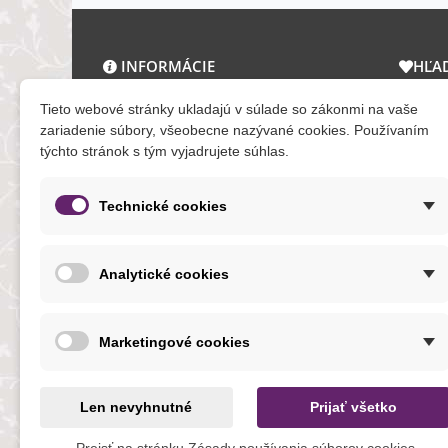
INFORMÁCIE
HĽA
O nás a kontakt
Zľav
Tieto webové stránky ukladajú v súlade so zákonmi na vaše
Obchodné podmienky
Novi
zariadenie súbory, všeobecne nazývané cookies. Používaním
týchto stránok s tým vyjadrujete súhlas.
Ochrana osobných údajov
Tera
Reklamačný poriadok
Mapa
Formuláre
Technické cookies
O cookies
Analytické cookies
NOVINKY
Marketingové cookies
Len nevyhnutné
Prijať všetko