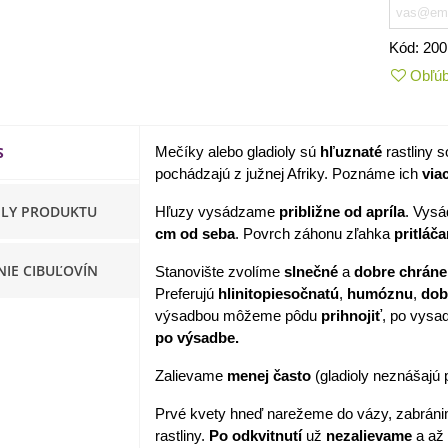
apucínka nízka - Alaska Mix
Kód:
200
 Tropaeolum nanum...
Obľú
,98 €
akanka Virtus F1 -
ichorium intybus - predaj...
S
Mečíky alebo gladioly sú
hľuznaté
rastliny 
,20 €
pochádzajú z južnej Afriky. Poznáme ich
via
ILY PRODUKTU
Hľuzy vysádzame
približne od apríla
. Vysá
edmokráska obyčajná
cm od seba
. Povrch záhonu zľahka
pritláč
užové odtiene - Bellis...
,57 €
NIE CIBUĽOVÍN
Stanovište zvolíme
slnečné
a
dobre chrán
Preferujú
hlinitopiesočnatú
,
humóznu
,
dob
skerník plnokvetý modrý -
výsadbou môžeme pôdu
prihnojiť
, po vysa
anunculus asiaticus...
po výsadbe.
,82 €
Zalievame
menej
často
(gladioly neznášajú 
Prvé kvety hneď narežeme do vázy, zabránim
rastliny.
Po
odkvitnutí
už
nezalievame
a až 