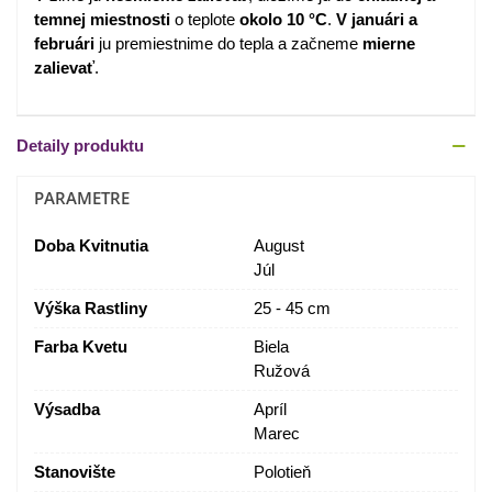
temnej miestnosti
o teplote
okolo 10 °C
.
V januári a
februári
ju premiestnime do tepla a začneme
mierne
zalievať
.
Detaily produktu
PARAMETRE
Doba Kvitnutia
August
Júl
Výška Rastliny
25 - 45 cm
Farba Kvetu
Biela
Ružová
Výsadba
Apríl
Marec
Stanovište
Polotieň