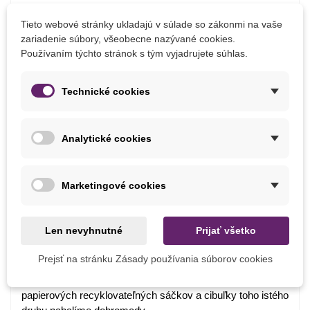
Výrobca
SemenaOnline
Tieto webové stránky ukladajú v súlade so zákonmi na vaše
Pestovanie
V interiéri
zariadenie súbory, všeobecne nazývané cookies.
Používaním týchto stránok s tým vyjadrujete súhlas.
Odroda
Nehybridné
Mrazuvzdornosť
Nie
Technické cookies
Vegetačné Obdobie
Trvalky
Obdobie Výsadby
Jar
Analytické cookies
Balenie cibuľovín
Marketingové cookies
Ako balíme cibuľoviny?
Len nevyhnutné
Prijať všetko
Každý druh cibuliek je označený názvom, obrázkom a
postupom na pestovanie.
Prejsť na stránku Zásady používania súborov cookies
Chceme byť šetrní k prírode, preto cibuľoviny balíme do
papierových recyklovateľných sáčkov a cibuľky toho istého