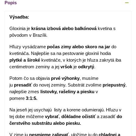
Popis
Výsadba:
Gloxinia je
krásna
izbová alebo balkónová
kvetina s
pôvodom v Brazílii.
Hľuzy vysádzame
počas zimy alebo skoro na jar
do
kvetináča. Najlepšie sa na pestovanie gloxinií hodia
plytké a široké
kvetináče, v ktorých je hľuza zakrytá iba
centimetrom zeminy a jej
vršok
je
odkrytý
.
Potom čo sa objavia
prvé
výhonky
, musíme
ju
presadiť
do novej zeminy. Substrát zvolíme
priepustný
,
najlepšie zmes
listovky, rašeliny a piesku
v
pomere
3:1:5.
Na jeseň jej usychajú listy a korene odumierajú. Hľuzu v
tej dobe môžeme
vybrať
,
dôkladne očistiť
a zasadiť
do
čerstvého substrátu alebo piesku.
V zime ju
nesmieme zalievať
, uložíme ju do
chladnej a