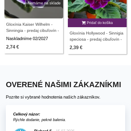
Nemáme na sklade
Pridať do košíka
Gloxínia Kaiser Wilhelm -
Sinningia - predaj cibuľovín -
Gloxínia Hollywood - Sinnigia
1 ks
Naskladníme 02/2027
speciosa - predaj cibuľovín -
1 ks
2,74 €
2,39 €
OVERENÉ NAŠIMI ZÁKAZNÍKMI
Pozrite si vybrané hodnotenia našich zákazníkov.
Celkový názor:
Rýchle dodanie, pekné balenia.