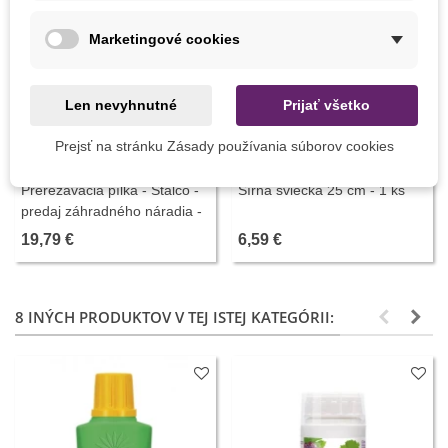
Marketingové cookies
Len nevyhnutné
Prijať všetko
Prejsť na stránku Zásady používania súborov cookies
Pridať do košíka
Pridať do košíka
Prerezávacia pílka - Stalco -
Sírna sviečka 25 cm - 1 ks
predaj záhradného náradia -
1 ks
19,79 €
6,59 €
8 INÝCH PRODUKTOV V TEJ ISTEJ KATEGÓRII: