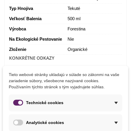
Typ Hnojiva
Tekuté
Veľkosť Balenia
500 ml
Výrobca
Forestina
Na Ekologické Pestovanie
Nie
Zloženie
Organické
KONKRÉTNE ODKAZY
8594003194832
ean13
Tieto webové stránky ukladajú v súlade so zákonmi na vaše
zariadenie súbory, všeobecne nazývané cookies.
Používaním týchto stránok s tým vyjadrujete súhlas.
MOHLI BYSTE EŠTE POTREBOVAŤ
Technické cookies
Analytické cookies