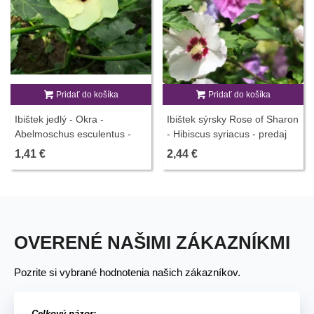
Pridať do košíka
Pridať do košíka
Ibištek jedlý - Okra -
Ibištek sýrsky Rose of Sharon
Abelmoschus esculentus -
- Hibiscus syriacus - predaj
predaj semien - 8 ks
semien - 12 ks
1,41 €
2,44 €
OVERENÉ NAŠIMI ZÁKAZNÍKMI
Pozrite si vybrané hodnotenia našich zákazníkov.
Celkový názor: