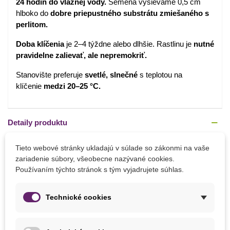
24 hodín do vlažnej vody.
Semená vysievame 0,5 cm
hlboko do
dobre priepustného substrátu zmiešaného s
perlitom.
Doba klíčenia
je 2–4 týždne alebo dlhšie. Rastlinu je
nutné
pravidelne zalievať, ale nepremokriť.
Stanovište preferuje
svetlé, slnečné
s teplotou na
klíčenie
medzi 20–25 °C.
Detaily produktu
PARAMETRE
Tieto webové stránky ukladajú v súlade so zákonmi na vaše
zariadenie súbory, všeobecne nazývané cookies.
Doba Kvitnutia
August
Používaním týchto stránok s tým vyjadrujete súhlas.
Júl
Technické cookies
Výška Rastliny
120 - 200 cm
90 - 120 cm
Farba Kvetu
Ružová