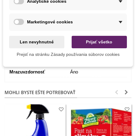
Analytické cookies
Výsev
Február
Marec
Marketingové cookies
Výrobca
SemenaOnline
Pestovanie
V exteriéri
Len nevyhnutné
Prijať všetko
V interiéri
V nádobe
Prejsť na stránku Zásady používania súborov cookies
Odroda
Hybridné F1
Mrazuvzdornosť
Áno
MOHLI BYSTE EŠTE POTREBOVAŤ