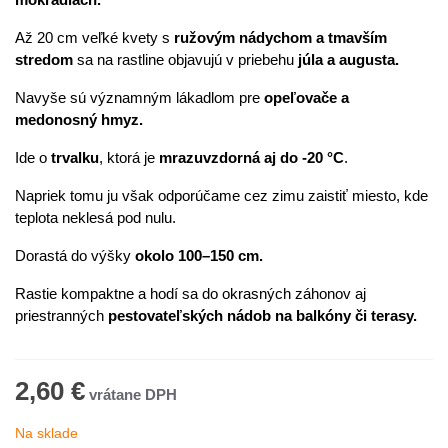
Až 20 cm veľké kvety s
ružovým nádychom a tmavším
stredom
sa na rastline objavujú v priebehu
júla a augusta.
Navyše sú významným lákadlom pre
opeľovače a
medonosný hmyz.
Ide o
trvalku
, ktorá je
mrazuvzdorná aj do -20 °C
.
Napriek tomu ju však odporúčame cez zimu zaistiť miesto, kde
teplota neklesá pod nulu.
Dorastá do výšky
okolo 100–150 cm.
Rastie kompaktne a hodí sa do okrasných záhonov aj
priestranných
pestovateľských nádob na balkóny či terasy.
2,60 €
Na sklade