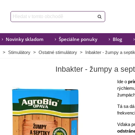
Novinky skladom
Špeciálne ponuky
Blog
>
Stimulátory
>
Ostatné stimulátory
>
Inbakter - žumpy a septik
Inbakter - žumpy a sept
Ide o
prí
rýchlemu
žumpách 
Tá sa dá
frekvenc
Vďaka pr
odstrán