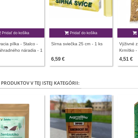
Pridať do košíka
Pridať do košíka
acia pílka - Stalco -
Sírna sviečka 25 cm - 1 ks
Výživné z
áhradného náradia - 1
Krmítko -
6,59 €
4,51 €
 PRODUKTOV V TEJ ISTEJ KATEGÓRII: