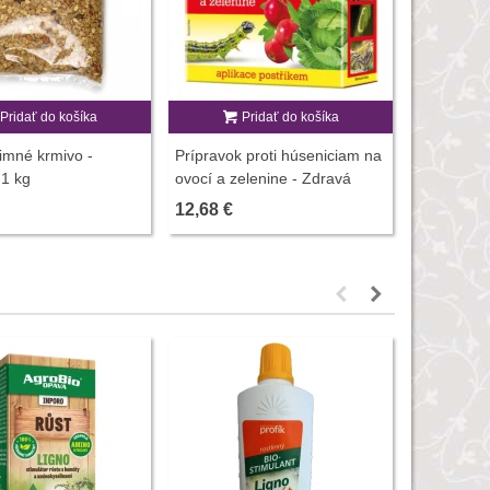
Pridať do košíka
Pridať do košíka
P
imné krmivo -
Prípravok proti húseniciam na
Kaput Prem
 1 kg
ovocí a zelenine - Zdravá
zeleného p
záhrada - ochrana rastlín - 2 x
12,68 €
10,05 €
10 g