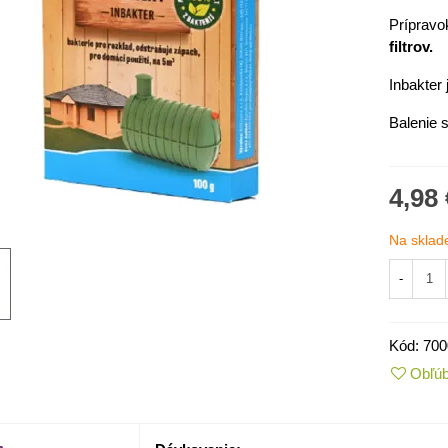
Prípravo
filtrov.
Inbakter 
Balenie 
4,98 
Na sklad
-
IO Kaleráb Dyna - Brassica
leracea var....
Kód:
700
,55 €
Obľú
ornica plnokvetá Amarantia -
ippeastrum -...
,05 €