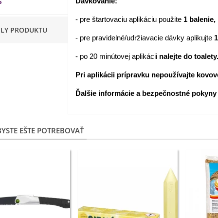
S
Dávkovanie:
apucínka nízka - Alaska Mix
- pre štartovaciu aplikáciu použite
1 balenie,
 Tropaeolum nanum...
ILY PRODUKTU
- pre pravidelné/udržiavacie dávky aplikujte
1
,98 €
- po 20 minútovej aplikácii
nalejte do toalety
akanka Virtus F1 -
ichorium intybus - predaj...
Pri aplikácii prípravku nepoužívajte kovov
,20 €
Ďalšie informácie a bezpečnostné pokyny
edmokráska obyčajná
užové odtiene - Bellis...
,57 €
YSTE EŠTE POTREBOVAŤ
skerník plnokvetý modrý -
anunculus asiaticus...
,82 €