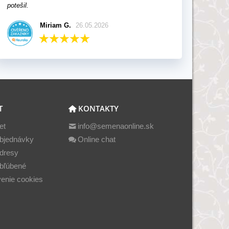
potešil.
Miriam G.
26.05.2026
T
KONTAKTY
et
info@semenaonline.sk
bjednávky
Online chat
dresy
bľúbené
enie cookies