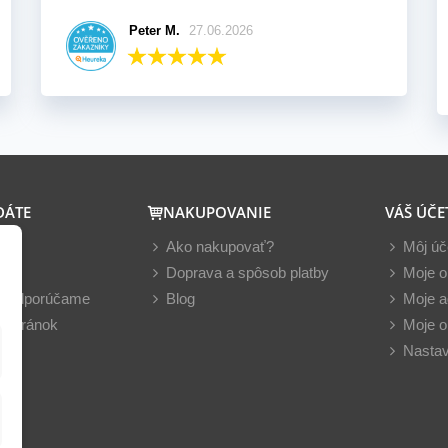
Peter M.
27.06.2026
DÁTE
NAKUPOVANIE
VÁŠ ÚČE
y
Ako nakupovať?
Môj úč
nky
Doprava a spôsob platby
Moje o
z odporúčame
Blog
Moje a
 stránok
Moje o
Nastav