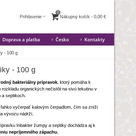
0
Nákupný košík
-
0,00 €
Prihlásenie
Doprava a platba
Česko
Kontakty
y - 100 g
iky - 100 g
rodný bakteriálny prípravok
, ktorý pomáha k
 rozkladu organických nečistôt na sivú tekutinu v
a septikoch.
 ľahko vyčerpať kalovým čerpadlom, čím sa zníži
ia vývozu nádrží.
ípravku Inbakter žumpy a septiky dochádza aj k
eniu nepríjemného zápachu.