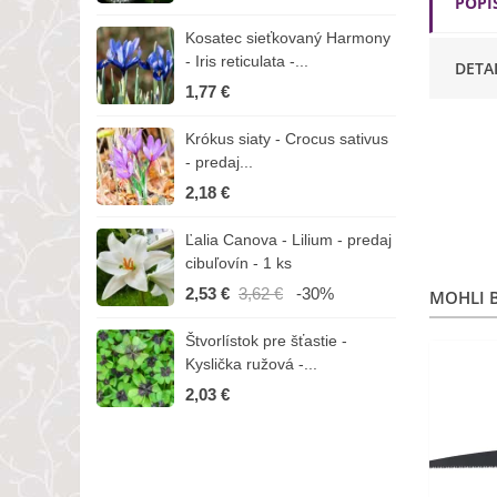
POPI
Kosatec sieťkovaný Harmony
K
- Iris reticulata -...
-
DETA
1,77 €
1
Krókus siaty - Crocus sativus
Č
- predaj...
C
2,18 €
3
Ľalia Canova - Lilium - predaj
S
cibuľovín - 1 ks
r
2,53 €
3,62 €
-30%
1
MOHLI B
Štvorlístok pre šťastie -
I
Kyslička ružová -...
R
2,03 €
1