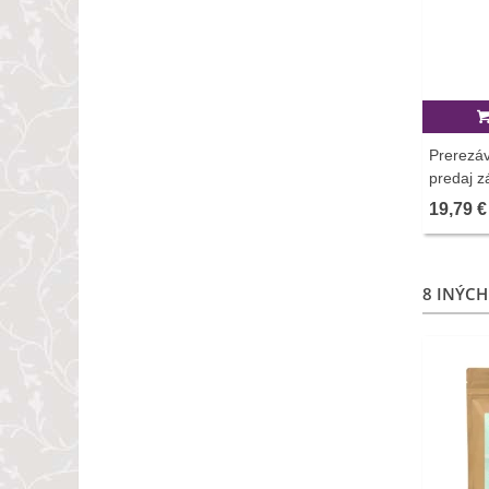
Prerezáv
predaj z
ks
19,79 €
8 INÝCH