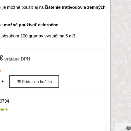
k je možné použiť aj na
čistenie trativodov a zemných
je
možné používať celoročne.
s obsahom 100 gramov vystačí na 5 m3.
€
e
+
Pridať do košíka
0794
bené
0