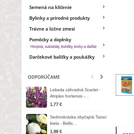
Semená na klíčenie
Bylinky a prírodné produkty
Trávne a lúčne zmesi
Pomôcky a doplnky
Hnojivá, substráty, truhlíky, knihy a ďalšie
Darčekové balíčky a poukážky
ODPORÚČAME
Lebeda záhradná Scarlet -
B
Atriplex hortensis -...
o
1,77 €
3
Sedmokráska obyčajná Tasso
Z
biela - Bellis...
H
1,98 €
7