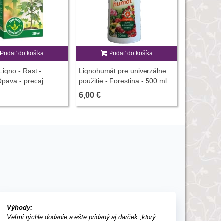
Pridať do košíka
Pridať do košíka
P
igno - Rast -
Lignohumát pre univerzálne
INPORO Li
pava - predaj
použitie - Forestina - 500 ml
kvalita - 
rov - 250 ml
predaj sti
6,00 €
5,74 €
Výhody:
Veľmi rýchle dodanie,a ešte pridaný aj darček ,ktorý