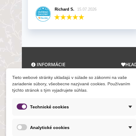
Richard S.
15.07.2026
INFORMÁCIE
HĽA
O nás a kontakt
Zľav
Tieto webové stránky ukladajú v súlade so zákonmi na vaše
Obchodné podmienky
Novi
zariadenie súbory, všeobecne nazývané cookies. Používaním
týchto stránok s tým vyjadrujete súhlas.
Ochrana osobných údajov
Tera
Reklamačný poriadok
Mapa
Formuláre
Technické cookies
O cookies
Analytické cookies
NOVINKY