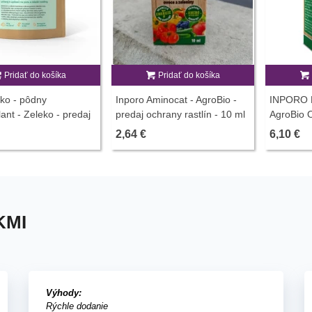
Pridať do košíka
Pridať do košíka
ko - pôdny
Inporo Aminocat - AgroBio -
INPORO L
lant - Zeleko - predaj
predaj ochrany rastlín - 10 ml
AgroBio O
orov - 100 g
stimuláto
2,64 €
6,10 €
KMI
Výhody:
Rýchle dodanie