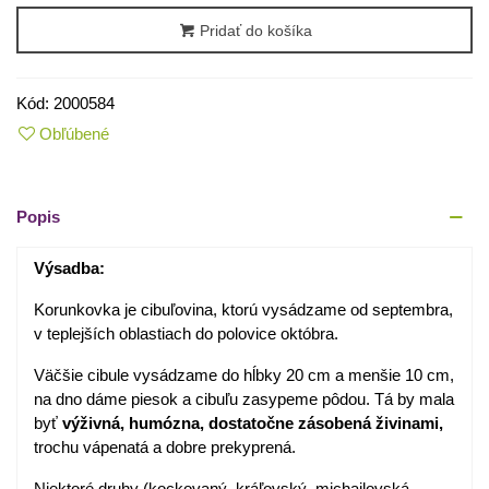
Pridať do košíka
Kód:
2000584
Obľúbené
Popis
Výsadba:
Korunkovka je cibuľovina, ktorú vysádzame od septembra,
v teplejších oblastiach do polovice októbra.
Väčšie cibule vysádzame do hĺbky 20 cm a menšie 10 cm,
na dno dáme piesok a cibuľu zasypeme pôdou. Tá by mala
byť
výživná, humózna, dostatočne zásobená živinami,
trochu vápenatá a dobre prekyprená.
Niektoré druhy (kockovaný, kráľovský, michailovská