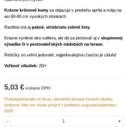
Krásne krémové kvety
sa objavujú v priebehu apríla a mája na
asi 60-80 cm vysokých stonkách.
Rastlina má aj
pekné, striebristo zelené listy.
Krásne vynikne ako solitéra, ale dá sa pestovať aj v
skupinovej
výsadbe či v pestovateľských nádobách na terase.
Rebčíky sú veľmi jedovaté, najjedovatejšou časťou je cibuľa!
Veľkosť cibuliek:
20/+
5,03 €
Predobjednávajte už teraz, akonáhle dorazia čerstvé cibuľky,
pošleme Vám ich medzi prvými v priebehu augusta/septembra
2026
-
+