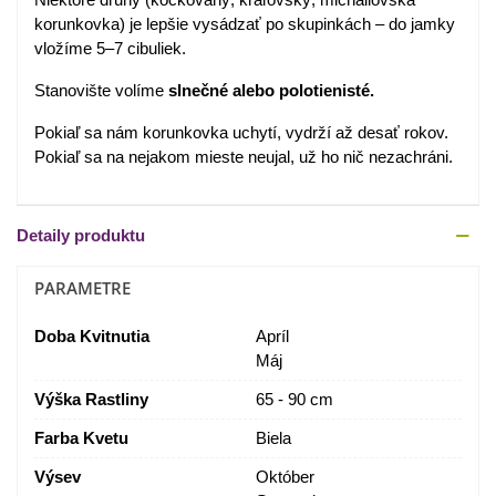
korunkovka) je lepšie vysádzať po skupinkách – do jamky
vložíme 5–7 cibuliek.
Stanovište volíme
slnečné alebo polotienisté.
Pokiaľ sa nám korunkovka uchytí, vydrží až desať rokov.
Pokiaľ sa na nejakom mieste neujal, už ho nič nezachráni.
Detaily produktu
PARAMETRE
Doba Kvitnutia
Apríl
Máj
Výška Rastliny
65 - 90 cm
Farba Kvetu
Biela
Výsev
Október