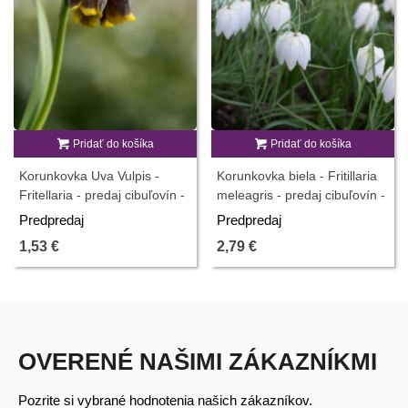
Pridať do košíka
Pridať do košíka
Korunkovka Uva Vulpis -
Korunkovka biela - Fritillaria
Fritellaria - predaj cibuľovín -
meleagris - predaj cibuľovín -
5 ks
3 ks
Predpredaj
Predpredaj
1,53 €
2,79 €
OVERENÉ NAŠIMI ZÁKAZNÍKMI
Pozrite si vybrané hodnotenia našich zákazníkov.