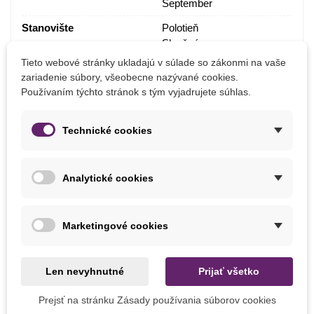
September
Stanovište
Polotieň
Slnečné
Tieto webové stránky ukladajú v súlade so zákonmi na vaše
Výrobca
SemenaOnline
zariadenie súbory, všeobecne nazývané cookies.
Používaním týchto stránok s tým vyjadrujete súhlas.
Ročné Obdobie Kvitnutia
Kvitnúce na jar
Pestovanie
V exteriéri
Technické cookies
Mrazuvzdornosť
Áno
Vegetačné Obdobie
Trvalky
Analytické cookies
Obdobie Výsadby
Jeseň
Marketingové cookies
Balenie cibuľovín
Ako balíme cibuľoviny?
Len nevyhnutné
Prijať všetko
Každý druh cibuliek je označený názvom, obrázkom a
Prejsť na stránku Zásady používania súborov cookies
postupom na pestovanie.