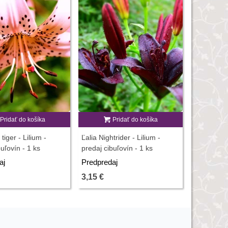
Zľava
-30
Pridať do košíka
Pridať do košíka
P
 tiger - Lilium -
Ľalia Nightrider - Lilium -
Ľalia Mar
uľovín - 1 ks
predaj cibuľovín - 1 ks
Lilium mar
cibuľovín -
aj
Predpredaj
4,37 €
6,
3,15 €