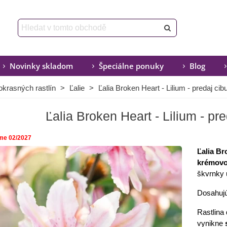
Novinky skladom
Špeciálne ponuky
Blog
okrasných rastlín
>
Ľalie
>
Ľalia Broken Heart - Lilium - predaj cib
Ľalia Broken Heart - Lilium - pre
me 02/2027
Ľalia Br
krémovo
škvrnky 
Dosahujú
Rastlina
vynikne