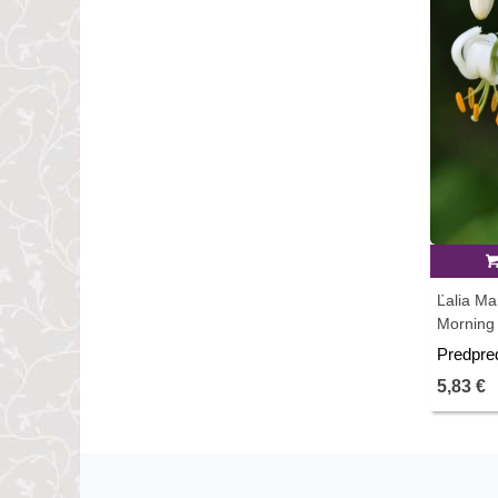
Ľalia M
Morning 
predaj ci
Predpre
5,83 €