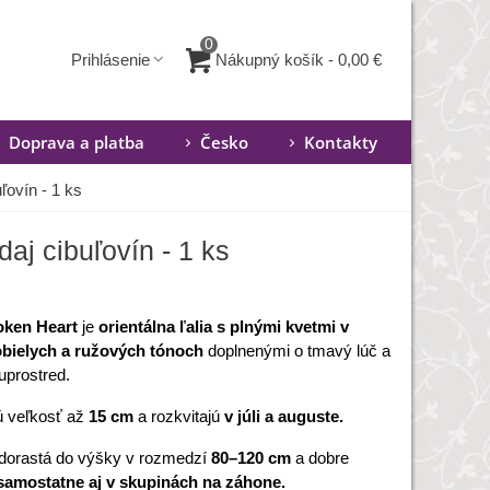
0
Nákupný košík
-
0,00 €
Prihlásenie
Doprava a platba
Česko
Kontakty
uľovín - 1 ks
daj cibuľovín - 1 ks
oken Heart
je
orientálna ľalia s plnými kvetmi v
bielych a ružových tónoch
doplnenými o tmavý lúč a
uprostred.
 veľkosť až
15 cm
a rozkvitajú
v júli a auguste.
 dorastá do výšky v rozmedzí
80–120 cm
a dobre
samostatne aj v skupinách na záhone.