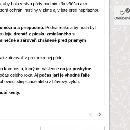
ko, aby bola vrstva pôdy nad nimi 3x väčšia ako
torá ochráni rastliny v zime aj v lete pred nepriazňou
0
Obľúben
humóznu a priepustnú.
Pôdna reakcia by mala byť
ridajte
drenáž z piesku zmiešaného s
slnečné a zároveň chránené pred priamym
ali zotrvávať v premokrenej pôde.
ho kompostu, ktorý im následne
na jar poskytne
očas celého roka. Aj
počas jari je vhodné ľalie
ohovinu, sliepičince alebo žihľavový výluh.
uté kvety.