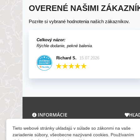
OVERENÉ NAŠIMI ZÁKAZNÍ
Pozrite si vybrané hodnotenia našich zákazníkov.
Celkový názor:
Rýchle dodanie, pekné balenia.
Richard S.
15.07.2026
INFORMÁCIE
HĽA
O nás a kontakt
Zľav
Tieto webové stránky ukladajú v súlade so zákonmi na vaše
Obchodné podmienky
Novi
zariadenie súbory, všeobecne nazývané cookies. Používaním