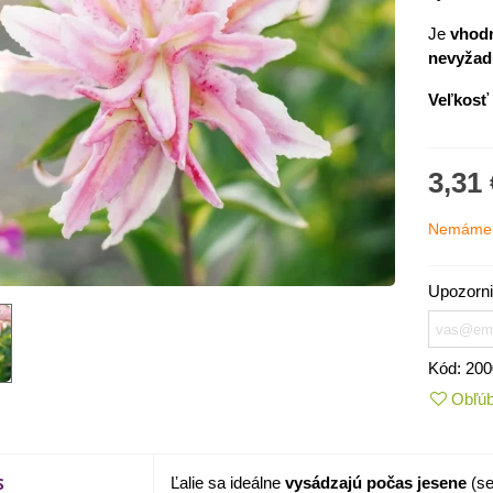
Je
vhodn
nevyžadu
Veľkosť 
3,31 
Nemáme 
Upozorni
IO Kaleráb Dyna - Brassica
leracea var....
Kód:
200
,55 €
Obľú
ornica plnokvetá Amarantia -
ippeastrum -...
S
Ľalie sa ideálne
vysádzajú počas jesene
(se
,05 €