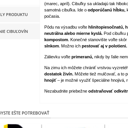
(marec, apríl). Cibuľky sa ukladajú tak hlbo
apucínka nízka - Alaska Mix
samotná cibuľka. Ide o
odporúčanú hĺbku,
k
ILY PRODUKTU
 Tropaeolum nanum...
počasia.
,98 €
Pôdu na výsadbu voľte
hlinitopiesočnatú, 
NIE CIBUĽOVÍN
neutrálna alebo mierne kyslá.
Pod cibuľku p
akanka Virtus F1 -
kompostom
. Konečné stanovište voľte skôr
ichorium intybus - predaj...
slnkom
. Možno ich
pestovať aj v polotieni.
,20 €
Zálievku voľte
primeranú,
nikdy by ľalie nem
edmokráska obyčajná
Na zimu ich môžete chrániť vrstvou vyzreté
užové odtiene - Bellis...
dostatok živín.
Môžete tiež mulčovať, a to p
,57 €
hnojiť
– je možné využiť špeciálne hnojivá, r
skerník plnokvetý modrý -
Nezabudnite priebežne
odstraňovať odkvitn
anunculus asiaticus...
,82 €
YSTE EŠTE POTREBOVAŤ