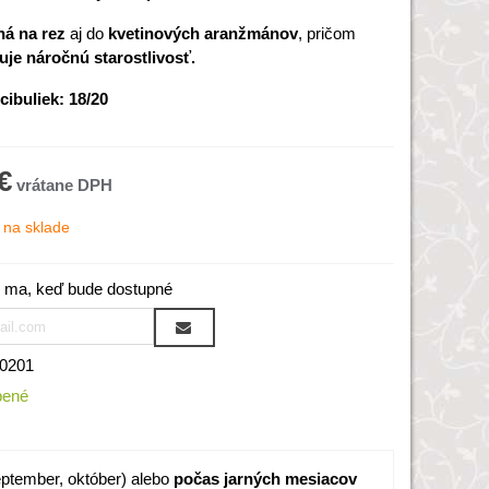
á na rez
aj do
kvetinových aranžmánov
, pričom
je náročnú starostlivosť.
cibuliek: 18/20
€
na sklade
 ma, keď bude dostupné
0201
bené
ptember, október) alebo
počas jarných mesiacov