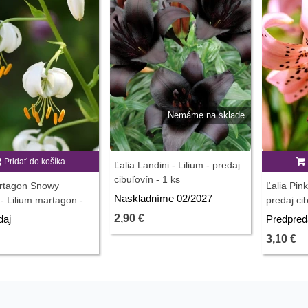
Nemáme na sklade
Pridať do košíka
Ľalia Landini - Lilium - predaj
cibuľovín - 1 ks
artagon Snowy
Ľalia Pink
Naskladníme 02/2027
- Lilium martagon -
predaj cib
buľovín - 1 ks
2,90 €
daj
Predpred
3,10 €