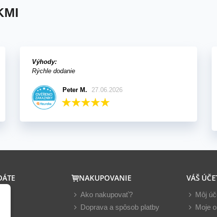
KMI
Výhody:
Rýchle dodanie
Peter M.
27.06.2026
DÁTE
NAKUPOVANIE
VÁŠ ÚČE
y
Ako nakupovať?
Môj úč
nky
Doprava a spôsob platby
Moje o