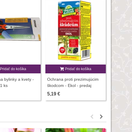
Pridať do košíka
Pridať do košíka
P
a bylinky a kvety -
Ochrana proti prezimujúcim
Vermikomp
 1 ks
škodcom - Ekol - predaj
rastliny -
ochrany rastlín - 100 ml
hnojív - 5
5,19 €
3,00 €