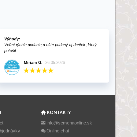
Výhody:
Veľmi rýchle dodanie,a ešte pridaný aj darček ,ktorý
potešil.
Miriam G.
26.05.2026
T
KONTAKTY
et
info@semenaonline.sk
bjednávky
Online chat