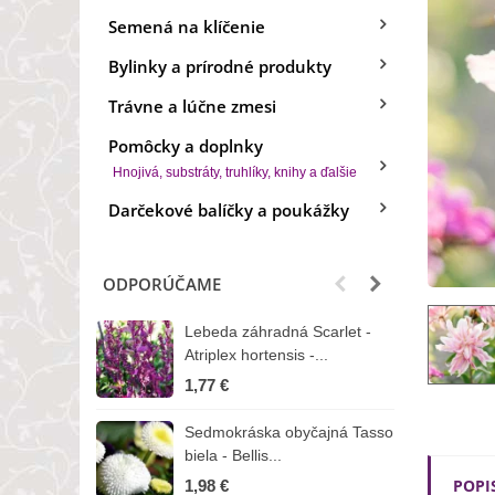
Semená na klíčenie
Bylinky a prírodné produkty
Trávne a lúčne zmesi
Pomôcky a doplnky
Hnojivá, substráty, truhlíky, knihy a ďalšie
Darčekové balíčky a poukážky
ODPORÚČAME
Lebeda záhradná Scarlet -
B
Atriplex hortensis -...
o
1,77 €
3
Sedmokráska obyčajná Tasso
Z
biela - Bellis...
H
POPI
1,98 €
7