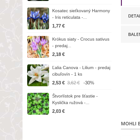
Kosatec sieťkovaný Harmony
K
DETA
- Iris reticulata -...
-
1,77 €
1
BALE
Krókus siaty - Crocus sativus
Č
- predaj...
C
2,18 €
3
Ľalia Canova - Lilium - predaj
S
cibuľovín - 1 ks
r
2,53 €
3,62 €
-30%
1
Štvorlístok pre šťastie -
I
Kyslička ružová -...
R
2,03 €
1
MOHLI B