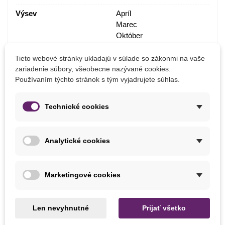
Výsev
Apríl
Marec
Október
September
Tieto webové stránky ukladajú v súlade so zákonmi na vaše
Stanovište
Slnečné
zariadenie súbory, všeobecne nazývané cookies.
Používaním týchto stránok s tým vyjadrujete súhlas.
Výrobca
SemenaOnline
Pestovanie
V exteriéri
Technické cookies
Druhy Ľalií
Ázijské hybridy
Mrazuvzdornosť
Áno
Analytické cookies
Obdobie Výsadby
Jar
Jeseň
Marketingové cookies
Balenie cibuľovín
Len nevyhnutné
Prijať všetko
Ako balíme cibuľoviny?