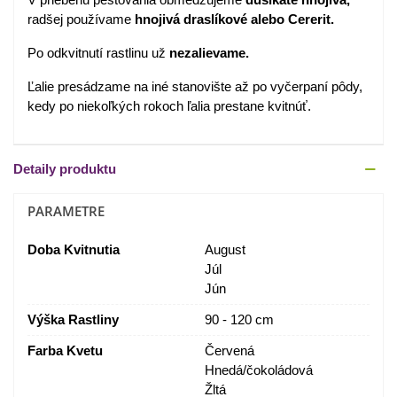
radšej používame
hnojivá draslíkové alebo Cererit.
Po odkvitnutí rastlinu už
nezalievame.
Ľalie presádzame na iné stanovište až po vyčerpaní pôdy,
kedy po niekoľkých rokoch ľalia prestane kvitnúť.
Detaily produktu
PARAMETRE
Doba Kvitnutia
August
Júl
Jún
Výška Rastliny
90 - 120 cm
Farba Kvetu
Červená
Hnedá/čokoládová
Žltá