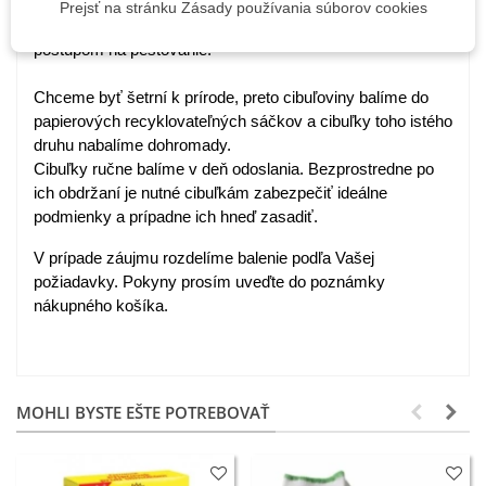
Prejsť na stránku Zásady používania súborov cookies
Každý druh cibuliek je označený názvom, obrázkom a
postupom na pestovanie.
Chceme byť šetrní k prírode, preto cibuľoviny balíme do
papierových recyklovateľných sáčkov a cibuľky toho istého
druhu nabalíme dohromady.
Cibuľky ručne balíme v deň odoslania. Bezprostredne po
ich obdržaní je nutné cibuľkám zabezpečiť ideálne
podmienky a prípadne ich hneď zasadiť.
V prípade záujmu rozdelíme balenie podľa Vašej
požiadavky. Pokyny prosím uveďte do poznámky
nákupného košíka.
MOHLI BYSTE EŠTE POTREBOVAŤ