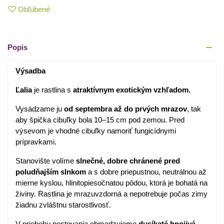
Obľúbené
Popis
Výsadba
Ľalia
je rastlina s
atraktívnym exotickým vzhľadom.
Vysádzame ju
od septembra až do prvých mrazov
, tak
aby špička cibuľky bola 10–15 cm pod zemou. Pred
výsevom je vhodné cibuľky namoriť fungicídnymi
prípravkami.
Stanovište volíme
slnečné, dobre chránené pred
poludňajším slnkom
a s dobre priepustnou, neutrálnou až
mierne kyslou, hlinitopiesočnatou pôdou, ktorá je bohatá na
živiny. Rastlina je mrazuvzdorná a nepotrebuje počas zimy
žiadnu zvláštnu starostlivosť.
V priebehu pestovania obmedzujeme
dusíkaté hnojivá,