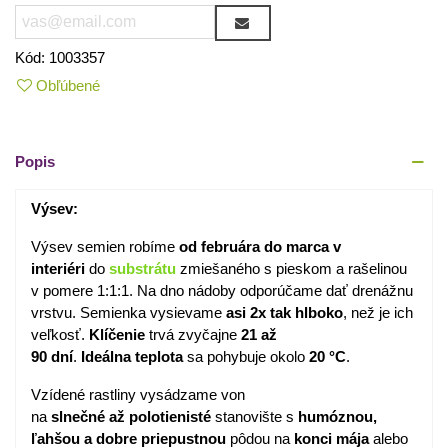
Kód:
1003357
Obľúbené
Popis
Výsev:
Výsev semien robíme
od februára do marca v
interiéri
do
substrátu
zmiešaného s pieskom a rašelinou
v pomere 1:1:1. Na dno nádoby odporúčame dať drenážnu
vrstvu. Semienka vysievame
asi 2x tak hlboko
, než je ich
veľkosť.
Klíčenie
trvá zvyčajne
21 až
90 dní
.
Ideálna
teplota
sa pohybuje okolo
20 °C
.
Vzídené rastliny vysádzame von
na
s
lnečné
až
polotienisté
stanovište s
humóznou,
ľahšou a dobre priepustnou
pôdou na
konci mája
alebo