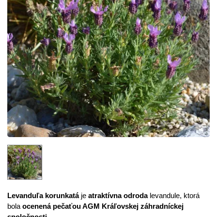
Levanduľa korunkatá
je
atraktívna odroda
levandule, ktorá
bola
ocenená pečaťou AGM Kráľovskej záhradníckej
spoločnosti
.