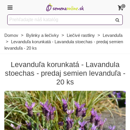
0
Domov
>
Bylinky a liečivky
>
Liečivé rastliny
>
Levanduľa
>
Levanduľa korunkatá - Lavandula stoechas - predaj semien
levanduľa - 20 ks
Levanduľa korunkatá - Lavandula
stoechas - predaj semien levanduľa -
20 ks