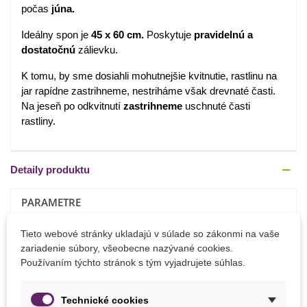
počas
júna.
Ideálny spon je
45 x 60 cm.
Poskytuje
pravidelnú
a
dostatočnú
zálievku.
K tomu, by sme dosiahli mohutnejšie kvitnutie, rastlinu na
jar rapídne zastrihneme, nestriháme však drevnaté časti.
Na jeseň po odkvitnutí
zastrihneme
uschnuté časti
rastliny.
Detaily produktu
PARAMETRE
Doba Kvitnutia
August
Tieto webové stránky ukladajú v súlade so zákonmi na vaše
Júl
zariadenie súbory, všeobecne nazývané cookies.
Jún
Používaním týchto stránok s tým vyjadrujete súhlas.
Október
September
Technické cookies