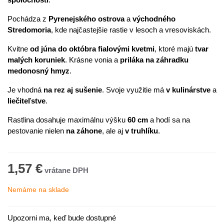
Pochádza z
Pyrenejského ostrova
a
východného
Stredomoria
, kde najčastejšie rastie v lesoch a vresoviskách.
Kvitne
od júna do októbra fialovými kvetmi
, ktoré majú
tvar
malých koruniek
. Krásne vonia a
priláka na záhradku
medonosný hmyz
.
Je vhodná
na rez aj sušenie
. Svoje využitie má
v kulinárstve
a
liečiteľstve
.
Rastlina dosahuje maximálnu výšku
60 cm
a hodí sa na
pestovanie nielen
na záhone
, ale aj
v truhlíku
.
1,57 €
Nemáme na sklade
Upozorni ma, keď bude dostupné