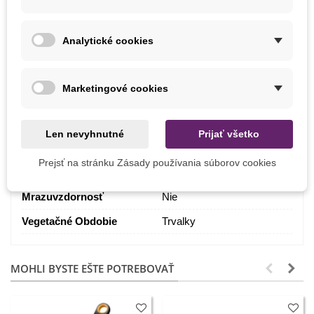
Výška Rastliny
45 - 65 cm
Farba Kvetu
Fialová
Analytické cookies
Výsev
Február
Marec
Marketingové cookies
Stanovište
Slnečné
Výrobca
SemenaOnline
Len nevyhnutné
Prijať všetko
Pestovanie
V exteriéri
Prejsť na stránku Zásady používania súborov cookies
Odroda
Nehybridné
Mrazuvzdornosť
Nie
Vegetačné Obdobie
Trvalky
MOHLI BYSTE EŠTE POTREBOVAŤ