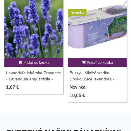
Novinka
Pridať do košíka
Pridať do košíka
Levanduľa lekárska Provence
Buzzy - Minizáhradka
- Lavandula angustifolia -
Upokojujúca levanduľa -
predaj semien - 15 ks
Pieterpik - 1 ks
Novinka
1,67 €
10,05 €