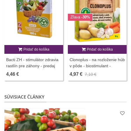
Zľava
-30%
Pridať do košíka
Pridať do košíka
Bacti ZH - stimulátor zdravia
Clonoplus - na rozloženie húb
rastlín pre záhony - predaj
v pôde - biostimulant -
stimulátorov - 100 g
AgroBio Opava - predaj
4,46 €
4,97 €
7,10 €
stimulátorov - 10 ml
SÚVISIACE ČLÁNKY