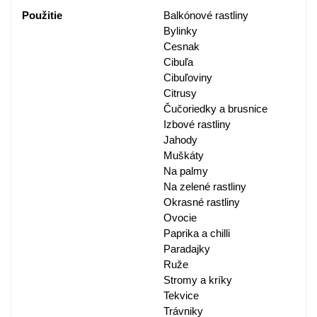
Použitie
Balkónové rastliny
Bylinky
Cesnak
Cibuľa
Cibuľoviny
Citrusy
Čučoriedky a brusnice
Izbové rastliny
Jahody
Muškáty
Na palmy
Na zelené rastliny
Okrasné rastliny
Ovocie
Paprika a chilli
Paradajky
Ruže
Stromy a kríky
Tekvice
Trávniky