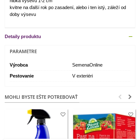
hĺbka výsevu 1-2 cm
kvitne na ďalší rok po zasadení, alebo i ten istý, záleží od
doby výsevu
Detaily produktu
PARAMETRE
Výrobca
SemenaOnline
Pestovanie
V exteriéri
MOHLI BYSTE EŠTE POTREBOVAŤ