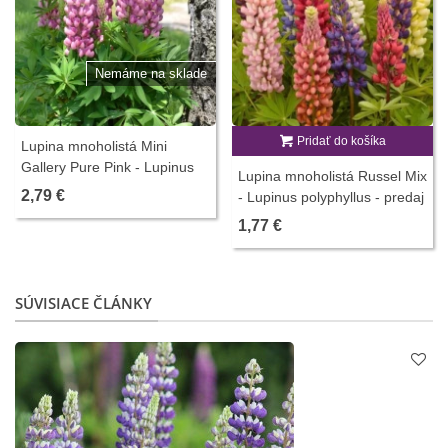
Nemáme na sklade
Pridať do košíka
Lupina mnoholistá Mini
Gallery Pure Pink - Lupinus
Lupina mnoholistá Russel Mix
polyphyllus - predaj semien -
2,79 €
- Lupinus polyphyllus - predaj
12 ks
semien - 20 ks
1,77 €
SÚVISIACE ČLÁNKY