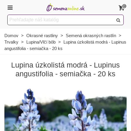
0
Domov
>
Okrasné rastliny
>
Semená okrasných rastlín
>
Trvalky
>
Lupina/Vlčí bôb
>
Lupina úzkolistá modrá - Lupinus
angustifolia - semiačka - 20 ks
Lupina úzkolistá modrá - Lupinus
angustifolia - semiačka - 20 ks