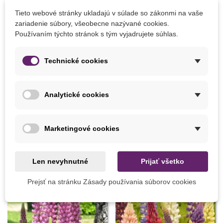
Tieto webové stránky ukladajú v súlade so zákonmi na vaše
zariadenie súbory, všeobecne nazývané cookies.
Používaním týchto stránok s tým vyjadrujete súhlas.
Technické cookies
Pridať do košíka
Pridať do košíka
Substral komplexná ochrana
Pasca na slimáky - 2 ks
Analytické cookies
- Okrasné rastliny - 800 ml
12,48 €
7,05 €
Marketingové cookies
8 INÝCH PRODUKTOV V TEJ ISTEJ KATEGÓRII:
Len nevyhnutné
Prijať všetko
Prejsť na stránku Zásady používania súborov cookies