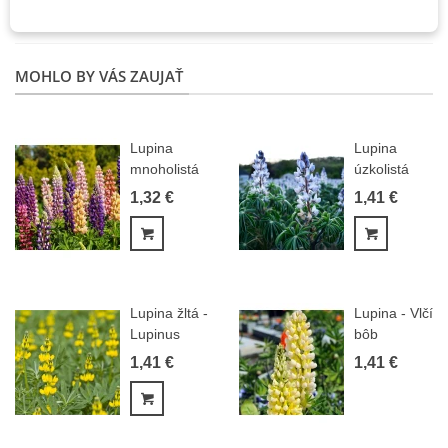
Štítok:
Vlčí bôb
,
vidiecke záhrady
,
lupina
MOHLO BY VÁS ZAUJAŤ
Lupina
Lupina
mnoholistá
úzkolistá
zmes -
modrá -
1,32 €
1,41 €
Lupinus...
Lupinus...
Pridať do košíka
Pridať do
Lupina žltá -
Lupina - Vlčí
Lupinus
bôb
luteus -...
Kronleuchter-..
1,41 €
1,41 €
Pridať do košíka