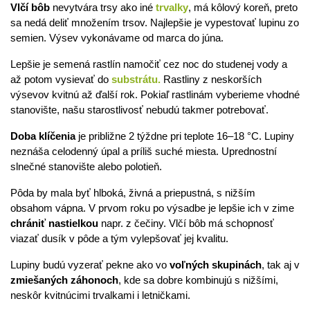
Vlčí bôb
nevytvára trsy ako iné
trvalky
, má kôlový koreň, preto
sa nedá deliť množením trsov. Najlepšie je vypestovať lupinu zo
semien. Výsev vykonávame od marca do júna.
Lepšie je semená rastlín namočiť cez noc do studenej vody a
až potom vysievať do
substrátu.
Rastliny z neskorších
výsevov kvitnú až ďalší rok. Pokiaľ rastlinám vyberieme vhodné
stanovište, našu starostlivosť nebudú takmer potrebovať.
Doba klíčenia
je približne 2 týždne pri teplote 16–18 °C. Lupiny
neznáša celodenný úpal a príliš suché miesta. Uprednostní
slnečné stanovište alebo polotieň.
Pôda by mala byť hlboká, živná a priepustná, s nižším
obsahom vápna. V prvom roku po výsadbe je lepšie ich v zime
chrániť nastielkou
napr. z čečiny. Vlčí bôb má schopnosť
viazať dusík v pôde a tým vylepšovať jej kvalitu.
Lupiny budú vyzerať pekne ako vo
voľných skupinách
, tak aj v
zmiešaných záhonoch
, kde sa dobre kombinujú s nižšími,
neskôr kvitnúcimi trvalkami i letničkami.