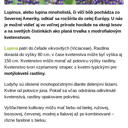
Lupinus, alebo lupina mnoholistá, či vlčí bôb pochádza zo
Severnej Ameriky, odkiaľ sa rozšírila do celej Európy. U nás
je možné vidieť aj vo voľnej prírode hocikde na okraji lesov
a na svetlých čistinkách ako planá trvalka s modrofialovým
kvetenstvom.
Lupina
patrí do čeľade vikvovitých (Viciaceae). Rastlina
dorastá do výšky 80 cm, v čase kvetenstva môže byť výška aj
150 cm. Kvetenstvo môže merať až polovicu výšky rastliny.
Kvetenstvo tvorí vzpriamený strapec s kvetmi typickými pre
motýlokveté rastliny.
Lodyhy sú olistené mnohopočetnými dlanite delenými listami.
Kvitne od polovice júna. Pokiaľ sa včas odstránia odkvitnuté
kvetenstvá, rastliny opakovane pokvitnú.
Vyšľachtené kultivary môžu mať farbu od bielej, ružovej,
lososovej, červenej, modrej a fialovej až po kombinované –
rôzne farebné s bielou.