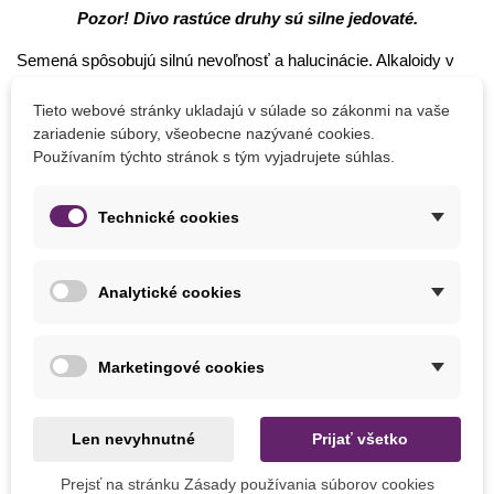
Pozor! Divo rastúce druhy sú silne jedovaté.
Semená spôsobujú silnú nevoľnosť a halucinácie. Alkaloidy v
nich obsiahnuté poškodzujú nervový systém, pečeň a srdce, pri
požití väčšieho množstva semien je vždy nepriaznivá prognóza.
Tieto webové stránky ukladajú v súlade so zákonmi na vaše
zariadenie súbory, všeobecne nazývané cookies.
Otrava sa prejaví slinením a zlým prehĺtaním, potom nasleduje
Používaním týchto stránok s tým vyjadrujete súhlas.
ochrnutie a bezvedomie.
Šľachtené lupiny
majú obsah
alkaloidov zanedbateľný.
Technické cookies
Čo vysievať v auguste
Kapusta
Analytické cookies
Špenát
Reďkovka
Trávne zmesi
Marketingové cookies
A po celý rok môžete doma na parapete pestovať
exotické
rastliny
– skúste si zo semienka vypestovať citrusy,
Len nevyhnutné
Prijať všetko
banánovník, kávovník či mučenku.
Prejsť na stránku Zásady používania súborov cookies