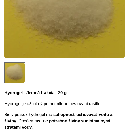
Hydrogel - Jemná frakcia - 20 g
Hydrogel
je
užitočný
pomocník pri
pestovaní
rastlín
.
Biely
prášok
hydrogel
má
schopnosť
uchovávať
vodu
a
živiny
.
Dodáva
rastline
potrebné živiny
s
minimálnymi
stratami vody
.