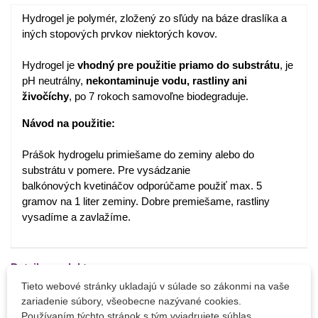
Hydrogel je
polymér
,
zložený
zo
sľúd
y
na
báz
e
draslíka
a
iných
stopových
prvkov
niektorých
kovov
.
Hydrogel
je
vhodný
pre použitie
priamo
do substrátu
,
je
pH
neutrálny
,
nekontaminuje
vodu
,
rastliny
ani
živočíchy
,
po 7
rokoch
samovoľne
biodegraduje.
Návod
na
použitie
:
Prášok
hydrogelu
primiešame
do
zeminy
alebo
do
substrátu
v
pomere
.
Pre
vysádzanie
balkónových
kvetináčov
odporúčame
použiť
max
.
5
gramov
na
1
liter
zeminy
.
Dobre
premiešame
,
rastliny
vysadíme
a
zavlažíme
.
Detaily produktu
Tieto webové stránky ukladajú v súlade so zákonmi na vaše
PARAMETRE
zariadenie súbory, všeobecne nazývané cookies.
Používaním týchto stránok s tým vyjadrujete súhlas.