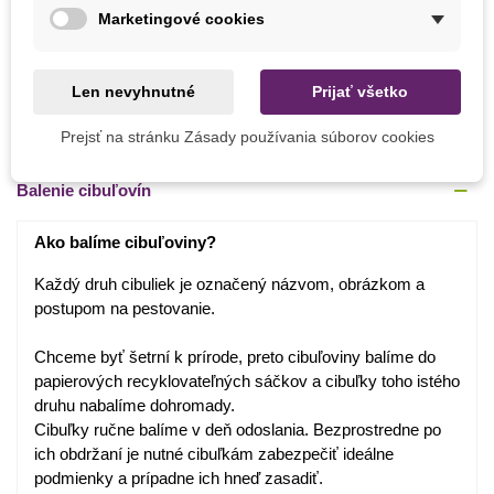
Pestovanie
V exteriéri
Marketingové cookies
Mrazuvzdornosť
Áno
Vegetačné Obdobie
Trvalky
Len nevyhnutné
Prijať všetko
Obdobie Výsadby
Jeseň
Prejsť na stránku Zásady používania súborov cookies
Balenie cibuľovín
Ako balíme cibuľoviny?
Každý druh cibuliek je označený názvom, obrázkom a
postupom na pestovanie.
Chceme byť šetrní k prírode, preto cibuľoviny balíme do
papierových recyklovateľných sáčkov a cibuľky toho istého
druhu nabalíme dohromady.
Cibuľky ručne balíme v deň odoslania. Bezprostredne po
ich obdržaní je nutné cibuľkám zabezpečiť ideálne
podmienky a prípadne ich hneď zasadiť.