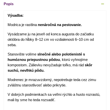
Popis
Výsadba:
Modrica je rastlina
nenáročná na pestovanie.
Vysádzame ju na jeseň od konca augusta do začiatku
októbra do hĺbky 8–12 cm vo vzdialenosti 6–10 cm od
seba.
Stanovište volíme
slnečné alebo polotienisté s
humóznou priepustnou pôdou
, ktorú vyhnojíme
kompostom. Zálievku nevyžaduje toľko, má rád
skôr
suchú, nevlhkú pôdu.
Modrenec je mrazuvzdorný, nepotrebuje teda cez zimu
zvláštnu starostlivosť alebo prikrytie.
V dobrých podmienkach sa veľmi rýchlo a husto rozrastú,
mali by sme ho teda rozsadiť.