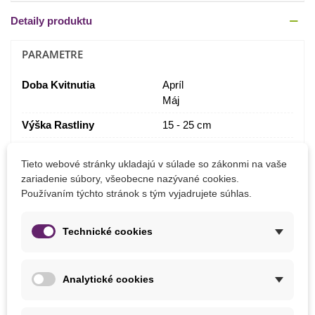
Detaily produktu
PARAMETRE
Doba Kvitnutia
Apríl
Máj
Výška Rastliny
15 - 25 cm
Farba Kvetu
Biela
Tieto webové stránky ukladajú v súlade so zákonmi na vaše
Modrá
zariadenie súbory, všeobecne nazývané cookies.
Výsev
Október
Používaním týchto stránok s tým vyjadrujete súhlas.
September
Stanovište
Polotieň
Technické cookies
Slnečné
Výrobca
SemenaOnline
Analytické cookies
Ročné Obdobie Kvitnutia
Kvitnúce na jar