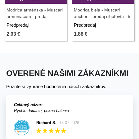
Modrica arménska - Muscari
Modrica biela - Muscari
armeniacum - predaj
aucheri - predaj cibuľovín - 5
cibuľovín - 5 ks
ks
Predpredaj
Predpredaj
2,03 €
1,88 €
OVERENÉ NAŠIMI ZÁKAZNÍKMI
Pozrite si vybrané hodnotenia našich zákazníkov.
Celkový názor:
Rýchle dodanie, pekné balenia.
Richard S.
15.07.2026