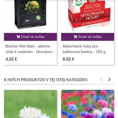
Pridať do košíka
Pridať do košíka
Biochar Mini štart - aktívne
Mykorhizné huby pre
uhlie k rastlinám - Devrakon -
balkónové kvetiny - 150 g
predaj hnojív - 300 ml
4,32 €
8,02 €
8 INÝCH PRODUKTOV V TEJ ISTEJ KATEGÓRII: