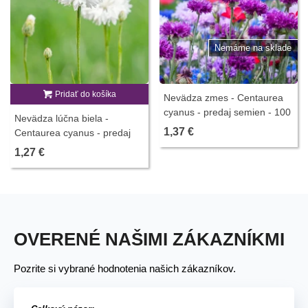
Nemáme na sklade
Pridať do košíka
Nevädza zmes - Centaurea
cyanus - predaj semien - 100
Nevädza lúčna biela -
ks
1,37 €
Centaurea cyanus - predaj
semien - 45 ks
1,27 €
OVERENÉ NAŠIMI ZÁKAZNÍKMI
Pozrite si vybrané hodnotenia našich zákazníkov.