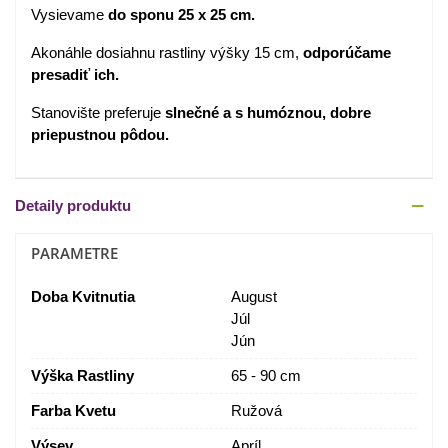
Vysievame
do sponu 25 x 25 cm.
Akonáhle dosiahnu rastliny výšky 15 cm,
odporúčame
presadiť ich.
Stanovište preferuje
slnečné a s humóznou, dobre
priepustnou pôdou.
Detaily produktu
PARAMETRE
Doba Kvitnutia
August
Júl
Jún
Výška Rastliny
65 - 90 cm
Farba Kvetu
Ružová
Výsev
Apríl