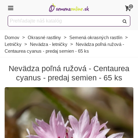
0
Domov
>
Okrasné rastliny
>
Semená okrasných rastlín
>
Letničky
>
Nevädza - letničky
>
Nevädza poľná ružová -
Centaurea cyanus - predaj semien - 65 ks
Nevädza poľná ružová - Centaurea
cyanus - predaj semien - 65 ks