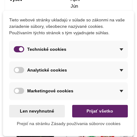
Jún
Máj
Tieto webové stránky ukladajú v súlade so zákonmi na vaše
Stanovište
Polotieň
zariadenie súbory, všeobecne nazývané cookies.
Slnečné
Používaním týchto stránok s tým vyjadrujete súhlas.
Výrobca
SemenaOnline
Technické cookies
Pestovanie
V exteriéri
Mrazuvzdornosť
Nie
Analytické cookies
Vegetačné Obdobie
Letničky
Marketingové cookies
MOHLI BYSTE EŠTE POTREBOVAŤ
Len nevyhnutné
Prijať všetko
Prejsť na stránku Zásady používania súborov cookies