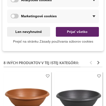
Analytické cookies
Marketingové cookies
Pridať do košíka
Pridať do košíka
Kristalon štart - 500 g
Mykorhízne huby pre plodovú
zeleninu - 150 g
Len nevyhnutné
Prijať všetko
7,00 €
8,38 €
Prejsť na stránku Zásady používania súborov cookies
8 INÝCH PRODUKTOV V TEJ ISTEJ KATEGÓRII: