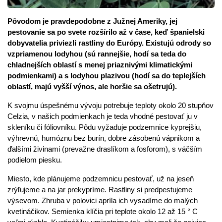
Pôvodom je pravdepodobne z Južnej Ameriky, jej
pestovanie sa po svete rozšírilo až v čase, keď španielski
dobyvatelia priviezli rastliny do Európy. Existujú odrody so
vzpriamenou lodyhou (sú rannejšie, hodí sa teda do
chladnejších oblastí s menej priaznivými klimatickými
podmienkami) a s lodyhou plazivou (hodí sa do teplejších
oblastí, majú vyšší výnos, ale horšie sa ošetrujú).
K svojmu úspešnému vývoju potrebuje teploty okolo 20 stupňov
Celzia, v našich podmienkach je teda vhodné pestovať ju v
skleníku či fóliovníku. Pôdu vyžaduje podzemnice kyprejšiu,
výhrevnú, humóznu bez burín, dobre zásobenú vápnikom a
ďalšími živinami (prevažne draslíkom a fosforom), s väčším
podielom piesku.
Miesto, kde plánujeme podzemnicu pestovať, už na jeseň
zrýľujeme a na jar prekypríme. Rastliny si predpestujeme
výsevom. Zhruba v polovici apríla ich vysadíme do malých
kvetináčikov. Semienka klíčia pri teplote okolo 12 až 15 ° C