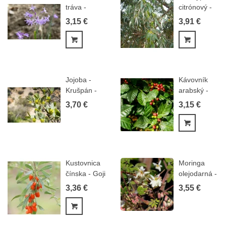
tráva -
citrónový -
Tulbaghia
Blahovičník
3,15 €
3,91 €
violacea...
-...
Pridať do košíka
Pridať do
Jojoba -
Kávovník
Krušpán -
arabský -
Simmondsia...
semiačka -
3,70 €
3,15 €
5 ks
Pridať do
Kustovnica
Moringa
čínska - Goji
olejodarná -
- Lycium...
Moringa
3,36 €
3,55 €
oleifera...
Pridať do košíka