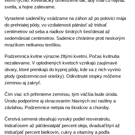
veľmi rýchlo. Kvetináčiky umiestnime tak, aby mali čo najviac
svetla, a hojne zalievame.
Vyrastené sadeničky vsádzame na záhon až po polovici mája
do prehriatej pôdy, vo vzdialenosti pätnásť až tridsať
centimetrov od seba a riadkov širokých šesťdesiat až
sedemdesiat centimetrov. Sadenice chránime proti neskorým
mrazíkom netkanou textíliou.
Podzemnica kvitne výrazne žltými kvetmi. Počas kvitnutia
nezalievame. V oplodnených kvetoch vznikajú zaujímavé
útvary, ktoré prenikajú do kyprej pôdy, kde sa z nich vyvinú
plody (podzemnicové oriešky). Odkvitnuté stopky môžeme
zeminou aj zakryť.
Čím viac ich prihrnieme zeminou, tým väčšia bude úroda.
Úrodu podporíme aj skracovaním hlavných osí rastliny a
závlahou. Podzemnice netrpia na škodcov a choroby.
Čerstvá semená obsahujú vysoký podiel resveratrolu,
tridsaťosem až päťdesiatpäť percent oleja, dvadsaťštyri až
tridsaťpäť percent bielkovín, cukry a vitamíny a podľa