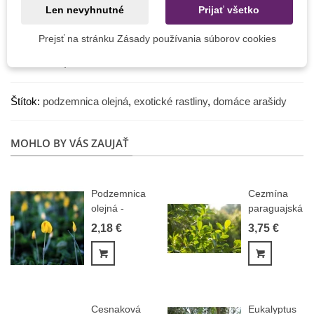
Trávne zmesi
Len nevyhnutné
Prijať všetko
A po celý rok môžete doma na parapete pestovať
exotické
Prejsť na stránku Zásady používania súborov cookies
rastliny
– skúste si zo semienka vypestovať citrusy,
banánovník, kávovník či mučenku.
Štítok:
podzemnica olejná
,
exotické rastliny
,
domáce arašidy
MOHLO BY VÁS ZAUJAŤ
Podzemnica
Cezmína
olejná -
paraguajská
Arašidy -
- Mathé -
2,18 €
3,75 €
Arachis...
Ilex...
Pridať do košíka
Pridať do
Cesnaková
Eukalyptus