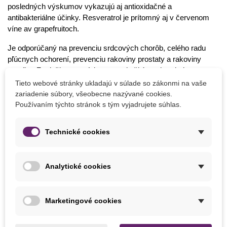
posledných výskumov vykazujú aj antioxidačné a
antibakteriálne účinky. Resveratrol je prítomný aj v červenom
víne av grapefruitoch.
Je odporúčaný na prevenciu srdcových chorôb, celého radu
pľúcnych ochorení, prevenciu rakoviny prostaty a rakoviny
prsníka. Z orieškov sa získava svetlo žltý a mimoriadne
kvalitný arašidový olej, ktorý obsahuje najmä estery kyseliny
Tieto webové stránky ukladajú v súlade so zákonmi na vaše
olejovej a linolovej.
zariadenie súbory, všeobecne nazývané cookies.
Používaním týchto stránok s tým vyjadrujete súhlas.
Je využívaný na výrobu umelých tukov av teplej kuchyni,
pretože sa neprepaľuje. Olej z druhého lisovania sa používa na
Technické cookies
výrobu mydiel a krémov. Oriešky je nutné pred konzumáciou
opražiť. Dajú sa piecť, pražiť, sušiť, nasoľovať, nakladať do
cukru, do sirupu alebo variť.
Analytické cookies
Čo vysievať v auguste
Kapusta
Marketingové cookies
Špenát
Reďkovka