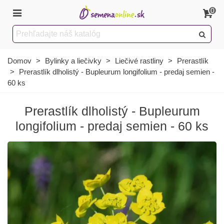
0
Domov
>
Bylinky a liečivky
>
Liečivé rastliny
>
Prerastlík
>
Prerastlík dlholistý - Bupleurum longifolium - predaj semien -
60 ks
Prerastlík dlholistý - Bupleurum
longifolium - predaj semien - 60 ks