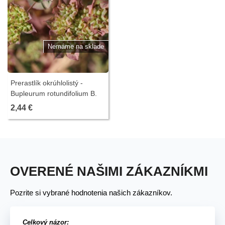
Nemáme na sklade
Prerastlík okrúhlolistý -
Bupleurum rotundifolium B.
griffithii - predaj semien - 60
2,44 €
ks
OVERENÉ NAŠIMI ZÁKAZNÍKMI
Pozrite si vybrané hodnotenia našich zákazníkov.
Celkový názor: