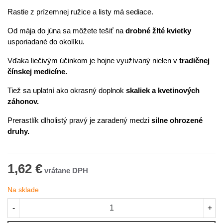
Rastie z prízemnej ružice a listy má sediace.
Od mája do júna sa môžete tešiť na
drobné žlté kvietky
usporiadané do okolíku.
Vďaka liečivým účinkom je hojne využívaný nielen v
tradičnej
čínskej medicíne.
Tiež sa uplatní ako okrasný doplnok
skaliek a kvetinových
záhonov.
Prerastlík dlholistý pravý je zaradený medzi
silne ohrozené
druhy.
1,62 €
Na sklade
-
+