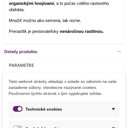
organickými hnojivami
, a to počas celého rastového
obdobia.
Množiť možno ako semená, tak rezne.
Prerastlík je pestovateľsky
nenáročnou rastlinou.
Detaily produktu
PARAMETRE
Doba Kvitnutia
Jún
Tieto webové stránky ukladajú v súlade so zákonmi na vaše
Máj
zariadenie súbory, všeobecne nazývané cookies.
Používaním týchto stránok s tým vyjadrujete súhlas.
Výška Rastliny
65 - 90 cm
Farba Kvetu
Žltá
Technické cookies
Výsev
Apríl
Marec