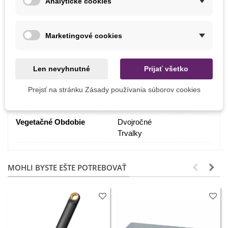
Analytické cookies
Stanovište
Polotieň
Slnečné
Výrobca
SemenaOnline
Marketingové cookies
Pestovanie
V exteriéri
BIO Kvalita
Nie
Len nevyhnutné
Prijať všetko
Odroda
Nehybridné
Prejsť na stránku Zásady používania súborov cookies
Mrazuvzdornosť
Áno
Vegetačné Obdobie
Dvojročné
Trvalky
MOHLI BYSTE EŠTE POTREBOVAŤ