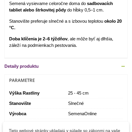
Semená vysievame celoročne doma do
sadbovacích
tabliet alebo štrkovitej pôdy
do hĺbky 0,5–1 cm.
Stanovište preferuje slnečné a s izbovou teplotou
okolo 20
°C.
Doba klíčenia je 2–6 týždňov
, ale môže byť aj dlhšia,
záleží na podmienkach pestovania.
Detaily produktu
PARAMETRE
Výška Rastliny
25 - 45 cm
Stanovište
Slnečné
Výrobca
SemenaOnline
Pestovanie
V interiéri
V nádobe
Tieto webové stránky ukladajú v súlade so zákonmi na vaše