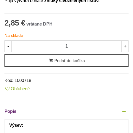
Puja vytvára bohaté
zhluky sivozelených listov.
2,85 €
Na sklade
-
+
Pridať do košíka
Kód:
1000718
Obľúbené
Popis
Výsev: