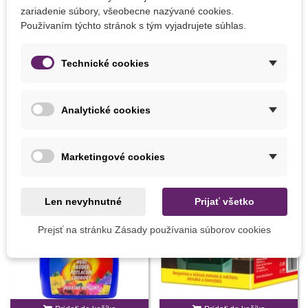
zariadenie súbory, všeobecne nazývané cookies.
Odroda
Nehybridné
Používaním týchto stránok s tým vyjadrujete súhlas.
Mrazuvzdornosť
Nie
Technické cookies
Vegetačné Obdobie
Trvalky
Analytické cookies
MOHLI BYSTE EŠTE POTREBOVAŤ
Marketingové cookies
Len nevyhnutné
Prijať všetko
Prejsť na stránku Zásady používania súborov cookies