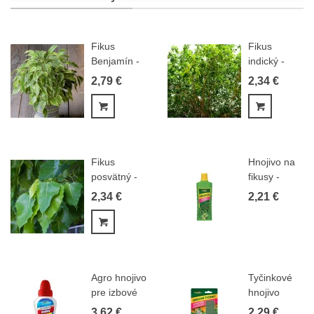
Fikus
Fikus
Benjamín -
indický -
Ficus
Ficus
2,79 €
2,34 €
benjamina
benghalensis
-...
-...
Pridať do košíka
Pridať do
Fikus
Hnojivo na
posvätný -
fikusy -
Ficus
Kvapka -
2,34 €
2,21 €
religiosa -...
500ml
Pridať do košíka
Agro hnojivo
Tyčinkové
pre izbové
hnojivo
rastliny...
Forestina
3,62 €
2,29 €