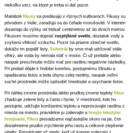
niekoľko vecí, na ktoré je treba si dať pozor.
Malolisté
fíkusy
sa predávajú v rôznych kultivaroch. Fikusy su
pôvodom z Indie, zaraďujú sa do čeľade morušovité. V interiéri
dorastajú do výšky od tridsať centimetrov až do dvoch metrov.
Fikusom musíme dopriať
rozptýlené svetlo
, dostatok vody a
zvýšenú vlhkosť vzduchu. Pozor na priame slnečné svetlo,
dokáže im popáliť listy.
Substrát
by sme mali udržovať stále
vlhký, ale voda by nemala stáť v miske. Či už preliatie alebo
naopak preschnutie môže mať pre rastlinu negatívne následky.
Pri preliatí dôjde k hnilobe koreňov, postupnému žltnutiu a
opadávaniu listov a teda úhynu celej rastliny, naopak veľmi
suché prostredie môže spôsobiť hnednutie a usychanie listov.
Pri náhlej zmene prostredia alebo prudkej zmene teploty
fikus
zhadzuje zelené listy a často i hynie. V miestnosti, kde ho
pestujete, udržujte konštantnú teplotu a nepresúvajte rastlinu z
miesta na miesto, pravidelne ju zalievajte a
hnojte tekutými
hnojivami
.
Fikus
presádzame najčastejšie skoro na jar, čím
dosiahneme prudké zrýchlenie jeho rastu a celkové zlepšenie
vitality. Presádzajte až vtedy, keď už korene vyliezajú z