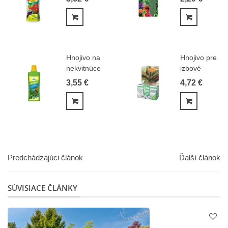
-...
Pridať do košíka
Pridať do
Hnojivo na
Hnojivo pre
nekvitnúce
izbové
izbové
rastliny -
3,55 €
4,72 €
rastliny...
Hnojivo...
Pridať do košíka
Pridať do
Predchádzajúci článok
Ďalší článok
SÚVISIACE ČLÁNKY