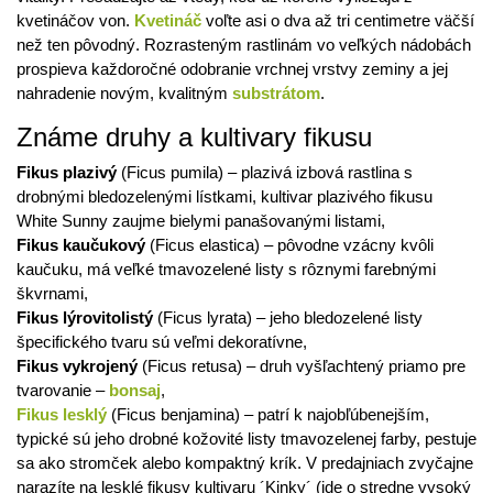
kvetináčov von.
Kvetináč
voľte asi o dva až tri centimetre väčší
než ten pôvodný. Rozrasteným rastlinám vo veľkých nádobách
prospieva každoročné odobranie vrchnej vrstvy zeminy a jej
nahradenie novým, kvalitným
substrátom
.
Známe druhy a kultivary fikusu
Fikus plazivý
(Ficus pumila) – plazivá izbová rastlina s
drobnými bledozelenými lístkami, kultivar plazivého fikusu
White Sunny zaujme bielymi panašovanými listami,
Fikus kaučukový
(Ficus elastica) – pôvodne vzácny kvôli
kaučuku, má veľké tmavozelené listy s rôznymi farebnými
škvrnami,
Fikus lýrovitolistý
(Ficus lyrata) – jeho bledozelené listy
špecifického tvaru sú veľmi dekoratívne,
Fikus vykrojený
(Ficus retusa) – druh vyšľachtený priamo pre
tvarovanie –
bonsaj
,
Fikus lesklý
(Ficus benjamina) – patrí k najobľúbenejším,
typické sú jeho drobné kožovité listy tmavozelenej farby, pestuje
sa ako stromček alebo kompaktný krík. V predajniach zvyčajne
narazíte na lesklé fikusy kultivaru ´Kinky´ (ide o stredne vysoký