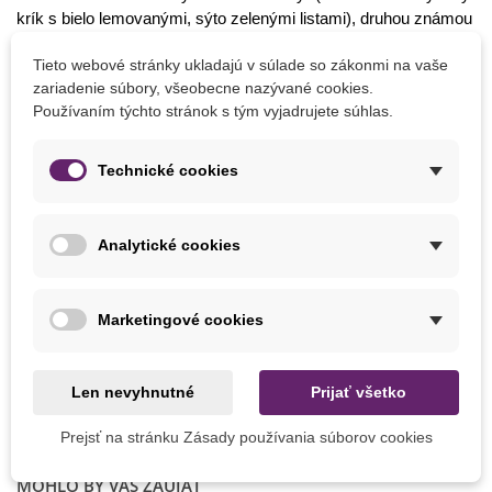
krík s bielo lemovanými, sýto zelenými listami), druhou známou
lesklou odrodou je ´Natasja´, tiež krík bledozelenej farby.
Tieto webové stránky ukladajú v súlade so zákonmi na vaše
Náš tip:
Fikus lesklý si poradí i s výparmi z lakov a čistiacich
zariadenie súbory, všeobecne nazývané cookies.
prostriedkov, ktoré obsahujú čpavok.
Používaním týchto stránok s tým vyjadrujete súhlas.
Čo vysievať v auguste
Technické cookies
Kapusta
Špenát
Analytické cookies
Reďkovka
Trávne zmesi
A po celý rok môžete doma na parapete pestovať
exotické
Marketingové cookies
rastliny
– skúste si zo semienka vypestovať citrusy,
banánovník, kávovník či mučenku.
Len nevyhnutné
Prijať všetko
Štítok:
pestovanie
,
izbové rastliny
,
fikus
,
pestovanie fikusu
Prejsť na stránku Zásady používania súborov cookies
MOHLO BY VÁS ZAUJAŤ