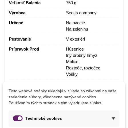
Veľkosť Balenia
750 g
Výrobca
Scotts company
Určené
Na ovocie
Na zeleninu
Pestovanie
V exteriéri
Prípravok Proti
Húsenice
Iný drobný hmyz
Molice
Roztoče, roztočce
Vošky
Na Ekologické Pestovanie
Nie
Tieto webové stránky ukladajú v súlade so zákonmi na vaše
KONKRÉTNE ODKAZY
zariadenie súbory, všeobecne nazývané cookies.
Používaním týchto stránok s tým vyjadrujete súhlas.
5907487102263
ean13
Technické cookies
MOHLI BYSTE EŠTE POTREBOVAŤ