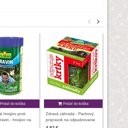
Pridať do košíka
Pridať do košíka
P
é hnojivo proti
Zdravá záhrada - Pachový
Trávnikové
ravin - hnojivo na
prípravok na odpudzovanie
EXPERT - h
- 800 g
krtkov - 2 ks
- 1 kg
4,82 €
12,68 €