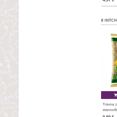
8 INÝCH
Trávna 
stanovišt
zmes - 