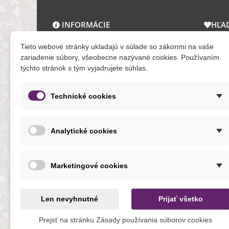
INFORMÁCIE
HĽA
O nás a kontakt
Zľav
Tieto webové stránky ukladajú v súlade so zákonmi na vaše
Obchodné podmienky
Novi
zariadenie súbory, všeobecne nazývané cookies. Používaním
týchto stránok s tým vyjadrujete súhlas.
Ochrana osobných údajov
Tera
Reklamačný poriadok
Mapa
Formuláre
Technické cookies
O cookies
Analytické cookies
NOVINKY
Marketingové cookies
Len nevyhnutné
Prijať všetko
Prejsť na stránku Zásady používania súborov cookies