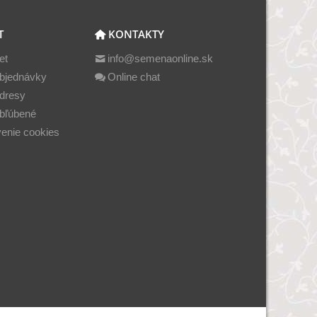
T
KONTAKTY
et
info@semenaonline.sk
bjednávky
Online chat
dresy
bľúbené
enie cookies