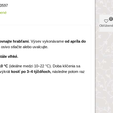
0597
bené
0
Obľúben
ovnajte hrabľami
. Výsev vykonávame
od apríla do
osivo stlačte alebo uvalcujte.
tále vlhké.
10 °C
(ideálne medzi 10–22 °C). Doba klíčenia sa
výkrát
kosiť po 3–4 týždňoch,
následne potom raz