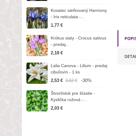
Kosatec sieťkovaný Harmony
K
- Iris reticulata -...
-
1,77 €
1
Krókus siaty - Crocus sativus
Č
POPI
- predaj...
C
2,18 €
3
DETA
Ľalia Canova - Lilium - predaj
S
cibuľovín - 1 ks
r
2,53 €
3,62 €
-30%
1
Štvorlístok pre šťastie -
I
Kyslička ružová -...
R
2,03 €
1