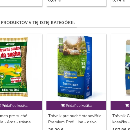
 PRODUKTOV V TEJ ISTEJ KATEGÓRII:
Pridať do košíka
Pridať do košíka
zmes pre suché
Trávnik pre suché stanovištia
Trávnik C
ia - Aros - trávna
Premium Profi Line - osivo
kosačky -
500 g
Kiepenkerl - zmes - 1 kg
semien - 