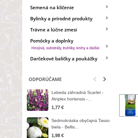
Semená na klíčenie
Bylinky a prírodné produkty
Trávne a lúčne zmesi
Pomôcky a doplnky
Hnojivá, substráty, truhlíky, knihy a ďalšie
Darčekové balíčky a poukážky
ODPORÚČAME
Lebeda záhradná Scarlet -
B
Atriplex hortensis -...
o
1,77 €
3
Sedmokráska obyčajná Tasso
Z
biela - Bellis...
H
1,98 €
7