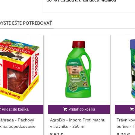
YSTE EŠTE POTREBOVAŤ
Pridať do košíka
Pridať do košíka
záhrada - Pachový
AgroBio - Inporo Proti machu
Trávnikov
ok na odpudzovanie
v trávniku - 250 ml
burine - T
ks
trávniky 
8,67 €
9,74 €