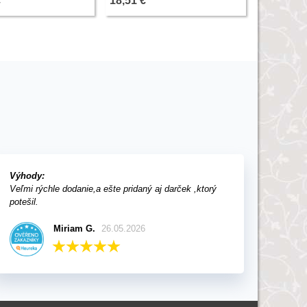
€
18,51 €
1 kg
40,59 €
Výhody:
Veľmi rýchle dodanie,a ešte pridaný aj darček ,ktorý
potešil.
Miriam G.
26.05.2026