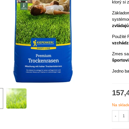
ktorý si
Základo
systémom
zvládajú
Použité
vzchádz
Zmes sa
športov
Jedno bal
IO Kaleráb Dyna - Brassica
157,
leracea var....
,55 €
Na sklad
ornica plnokvetá Amarantia -
-
ippeastrum -...
,05 €