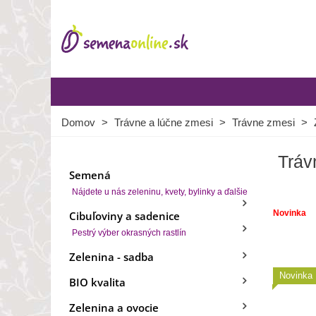
Domov
>
Trávne a lúčne zmesi
>
Trávne zmesi
>
Tráv
Semená
Nájdete u nás zeleninu, kvety, bylinky a ďalšie
Novinka
Cibuľoviny a sadenice
Pestrý výber okrasných rastlín
Zelenina - sadba
Novinka
BIO kvalita
Zelenina a ovocie