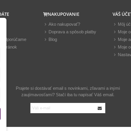
DÁTE
NAKUPOVANIE
VÁŠ ÚČE
y
Ako nakupovať?
Môj úč
nky
Doprava a spôsob platby
Moje o
z odporúčame
Blog
Moje a
 stránok
Moje o
Nastav
Prajete si dostávať email s novinkami, zľavami a inými
zaujímavosťami? Stačí iba tu napísať Váš email.