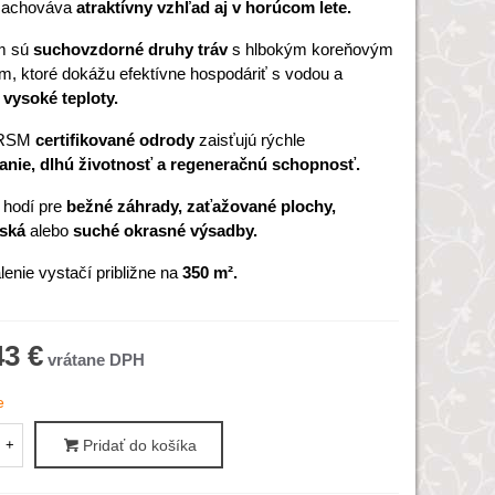
 zachováva
atraktívny vzhľad aj v horúcom lete.
m sú
suchovzdorné druhy tráv
s hlbokým koreňovým
, ktoré dokážu efektívne hospodáriť s vodou a
 vysoké teploty.
 RSM
certifikované odrody
zaisťujú rýchle
anie, dlhú životnosť a regeneračnú schopnosť.
 hodí pre
bežné záhrady, zaťažované plochy,
iská
alebo
suché okrasné výsadby.
enie vystačí približne na
350 m².
43 €
e
+
Pridať do košíka