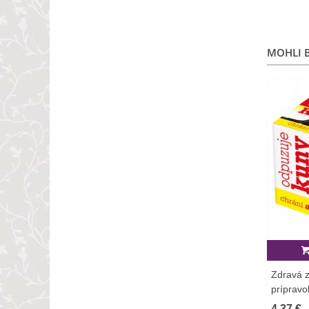
MOHLI B
Zdravá 
príprav
kún - 1 
4,37 €