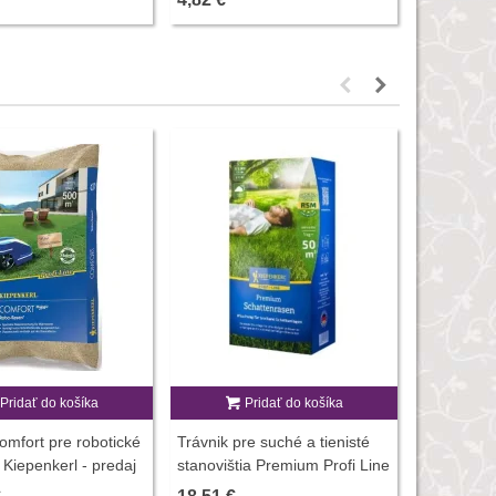
Novinka
Pridať do košíka
Pridať do košíka
P
omfort pre robotické
Trávnik pre suché a tienisté
Trávnik na
 Kiepenkerl - predaj
stanovištia Premium Profi Line
Premium - 
10 kg
- osivo Kiepenkerl - zmes -
predaj sem
Novinka