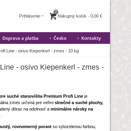
0
Nákupný košík
-
0,00 €
Prihlásenie
Doprava a platba
Česko
Kontakty
fi Line - osivo Kiepenkerl - zmes - 10 kg
Line - osivo Kiepenkerl - zmes -
pre suché stanovištia Premium Profi Line
je
nálna zmes určená pre veľmi
slnečné a suché plochy,
ladený dôraz na odolnosť a
minimálne nároky na
.
hustý, rovnomerný porast
so sýtozelenou farbou,