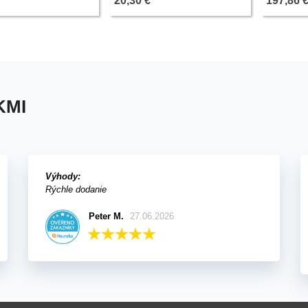
20,30 €
197,86 
KMI
Výhody:
Rýchle dodanie
Peter M.
27.06.2026