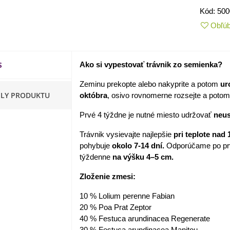
Kód:
500
apucínka nízka - Alaska Mix
Obľú
 Tropaeolum nanum...
,98 €
akanka Virtus F1 -
S
Ako si vypestovať trávnik zo semienka?
ichorium intybus - predaj...
Zeminu prekopte alebo nakyprite a potom
ur
,20 €
ILY PRODUKTU
októbra
, osivo rovnomerne rozsejte a potom 
edmokráska obyčajná
Prvé 4 týždne je nutné miesto udržovať
neus
užové odtiene - Bellis...
Trávnik vysievajte najlepšie
pri teplote nad 
,57 €
pohybuje
okolo 7-14 dní.
Odporúčame po pr
týždenne
na výšku 4–5 cm.
skerník plnokvetý modrý -
anunculus asiaticus...
Zloženie zmesi:
,82 €
10 % Lolium perenne Fabian
20 % Poa Prat Zeptor
40 % Festuca arundinacea Regenerate
30 % Festuca arundinacea Manitou