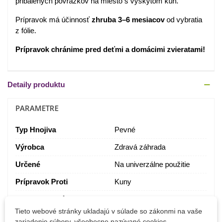
pribalených povrázkov na miesto s výskytom kún.
Prípravok má účinnosť
zhruba 3–6 mesiacov
od vybratia
z fólie.
Prípravok chránime pred deťmi a domácimi zvieratami!
Detaily produktu
PARAMETRE
Typ Hnojiva
Pevné
Výrobca
Zdravá záhrada
Určené
Na univerzálne použitie
Prípravok Proti
Kuny
Na Ekologické Pestovanie
Nie
Tieto webové stránky ukladajú v súlade so zákonmi na vaše
KONKRÉTNE ODKAZY
zariadenie súbory, všeobecne nazývané cookies.