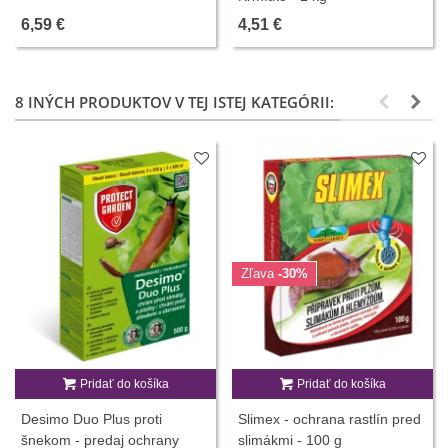
6,59 €
4,51 €
8 INÝCH PRODUKTOV V TEJ ISTEJ KATEGÓRII:
Zľava
-30%
Pridať do košíka
Pridať do košíka
Desimo Duo Plus proti
Slimex - ochrana rastlín pred
šnekom - predaj ochrany
slimákmi - 100 g