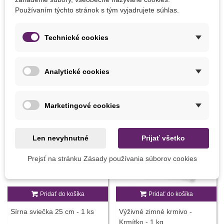
Používaním týchto stránok s tým vyjadrujete súhlas.
8595618405948
ean13
Technické cookies
MOHLI BYSTE EŠTE POTREBOVAŤ
Analytické cookies
Marketingové cookies
Len nevyhnutné
Prijať všetko
Prejsť na stránku Zásady používania súborov cookies
Pridať do košíka
Pridať do košíka
Sírna sviečka 25 cm - 1 ks
Výživné zimné krmivo -
Krmítko - 1 kg