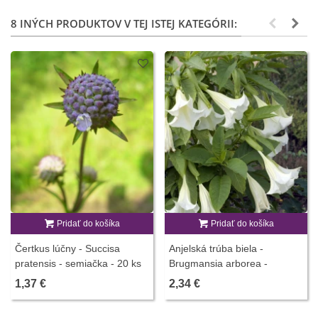
8 INÝCH PRODUKTOV V TEJ ISTEJ KATEGÓRII:
Pridať do košíka
Pridať do košíka
Čertkus lúčny - Succisa
Anjelská trúba biela -
pratensis - semiačka - 20 ks
Brugmansia arborea -
Brugmansia biela - predaj
1,37 €
2,34 €
semien - 10 ks