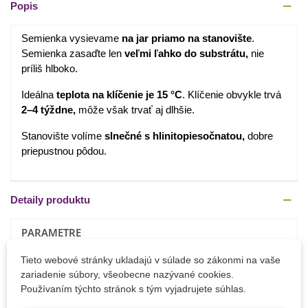
Popis
Semienka vysievame
na jar priamo na stanovište
.
Semienka zasaďte len
veľmi ľahko do substrátu,
nie
príliš hlboko.
Ideálna
teplota na klíčenie je 15 °C
. Klíčenie obvykle trvá
2–4 týždne,
môže však trvať aj dlhšie.
Stanovište volíme
slnečné s hlinitopiesočnatou,
dobre
priepustnou pôdou.
Detaily produktu
PARAMETRE
Tieto webové stránky ukladajú v súlade so zákonmi na vaše
Výrobca
SemenaOnline
zariadenie súbory, všeobecne nazývané cookies.
Pestovanie
V exteriéri
Používaním týchto stránok s tým vyjadrujete súhlas.