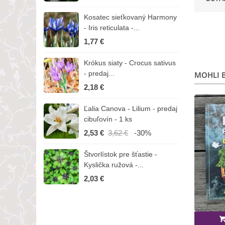
Kosatec sieťkovaný Harmony
K
- Iris reticulata -...
-
1,77 €
1
Krókus siaty - Crocus sativus
Č
- predaj...
C
MOHLI B
2,18 €
3
Ľalia Canova - Lilium - predaj
S
cibuľovín - 1 ks
r
2,53 €
3,62 €
-30%
1
Štvorlístok pre šťastie -
I
Kyslička ružová -...
R
2,03 €
1