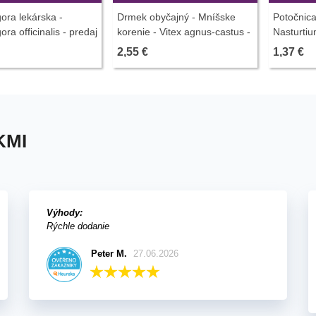
ra lekárska -
Drmek obyčajný - Mníšske
Potočnica
ra officinalis - predaj
korenie - Vitex agnus-castus -
Nasturtium
 6 ks
predaj semien - 9 ks
semiačka 
2,55 €
1,37 €
KMI
Výhody:
Rýchle dodanie
Peter M.
27.06.2026