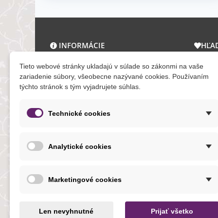
INFORMÁCIE
HĽA
O nás a kontakt
Zľav
Tieto webové stránky ukladajú v súlade so zákonmi na vaše
Obchodné podmienky
Novi
zariadenie súbory, všeobecne nazývané cookies. Používaním
týchto stránok s tým vyjadrujete súhlas.
Ochrana osobných údajov
Tera
Reklamačný poriadok
Mapa
Formuláre
Technické cookies
O cookies
Analytické cookies
NOVINKY
Marketingové cookies
Len nevyhnutné
Prijať všetko