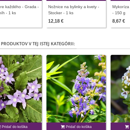
pre každého - Grada -
Nožnice na bylinky a kvety -
Mykoríza 
íh - 1 ks
Stocker - 1 ks
- 150 g
12,18 €
8,67 €
 PRODUKTOV V TEJ ISTEJ KATEGÓRII:
Pridať do košíka
Pridať do košíka