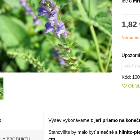
Ide o
mra
1,82 
Nemáme 
Upozorni
Kód:
100
Obľú
IO Kaleráb Dyna - Brassica
leracea var....
,55 €
S
Výsev vykonávame
z jari priamo na koneč
ornica plnokvetá Amarantia -
ippeastrum -...
Stanovište by malo byť
slnečné s hlinito-p
,05 €
ILY PRODUKTU
cm.