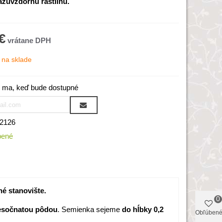
zuvzdornú rastlinu.
€
na sklade
 ma, keď bude dostupné
2126
bené
né stanovište.
0
iesočnatou pôdou
. Semienka sejeme
do hĺbky 0,2
Obľúben