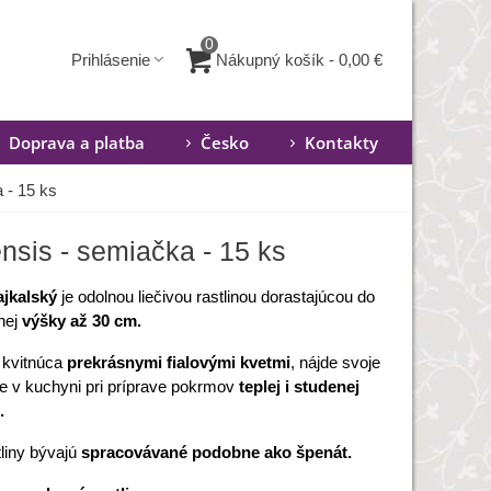
0
Nákupný košík
-
0,00 €
Prihlásenie
Doprava a platba
Česko
Kontakty
a - 15 ks
ensis - semiačka - 15 ks
ajkalský
je odolnou liečivou rastlinou dorastajúcou do
nej
výšky až 30 cm.
, kvitnúca
prekrásnymi fialovými kvetmi
, nájde svoje
ie v kuchyni pri príprave pokrmov
teplej i studenej
.
tliny bývajú
spracovávané podobne ako špenát.