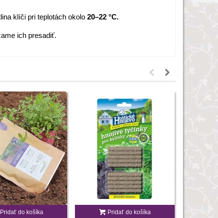
na klíči pri teplotách okolo
20–22 °C.
ame ich presadiť.
Pridať do košíka
Pridať do košíka
P