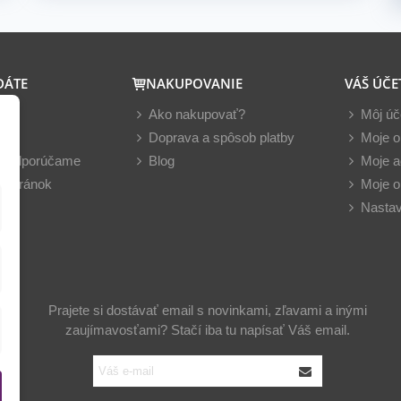
DÁTE
NAKUPOVANIE
VÁŠ ÚČE
y
Ako nakupovať?
Môj úč
nky
Doprava a spôsob platby
Moje o
z odporúčame
Blog
Moje a
 stránok
Moje o
Nastav
Prajete si dostávať email s novinkami, zľavami a inými
zaujímavosťami? Stačí iba tu napísať Váš email.