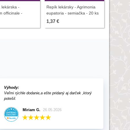
 lekárska -
Repík lekársky - Agrimonia
Kotvičník 
 officinale -
eupatoria - semiačka - 20 ks
terrestris
- 250 ks
- 7 ks
1,37 €
3,55 €
Výhody:
Veľmi rýchle dodanie,a ešte pridaný aj darček ,ktorý
potešil.
Miriam G.
26.05.2026