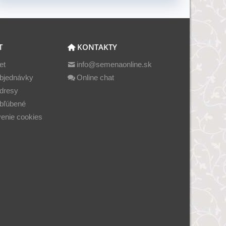
T
KONTAKTY
et
info@semenaonline.sk
bjednávky
Online chat
dresy
bľúbené
enie cookies