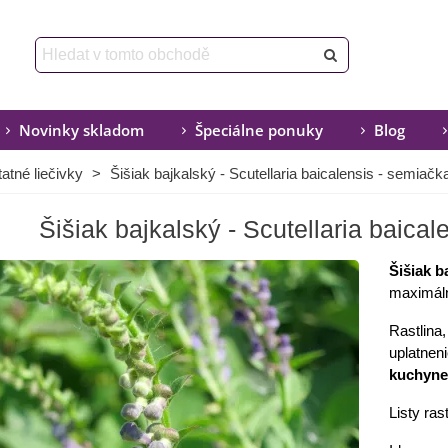
Novinky skladom
Špeciálne ponuky
Blog
atné liečivky
>
Šišiak bajkalský - Scutellaria baicalensis - semiačk
Šišiak bajkalský - Scutellaria baical
Šišiak b
maximál
Rastlina
uplatnen
kuchyne
Listy ras