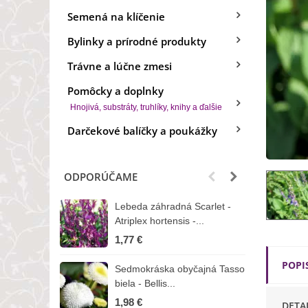
Semená na klíčenie
Bylinky a prírodné produkty
Trávne a lúčne zmesi
Pomôcky a doplnky
Hnojivá, substráty, truhlíky, knihy a ďalšie
Darčekové balíčky a poukážky
ODPORÚČAME
Lebeda záhradná Scarlet -
B
Atriplex hortensis -...
o
1,77 €
3
POPI
Sedmokráska obyčajná Tasso
Z
biela - Bellis...
H
1,98 €
7
DETA