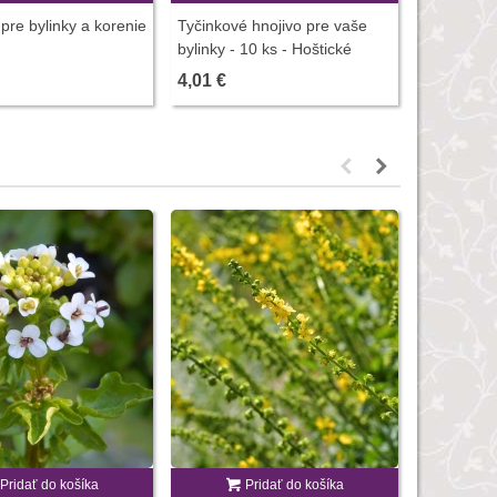
pre bylinky a korenie
Tyčinkové hnojivo pre vaše
Hnojivo s
bylinky - 10 ks - Hoštické
pre zeleni
hnojivo
- 500 ml
4,01 €
3,00 €
Pridať do košíka
Pridať do košíka
P