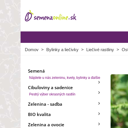
Domov
>
Bylinky a liečivky
>
Liečivé rastliny
>
Ost
Semená
Nájdete u nás zeleninu, kvety, bylinky a ďalšie
Cibuľoviny a sadenice
Pestrý výber okrasných rastlín
Zelenina - sadba
BIO kvalita
Zelenina a ovocie