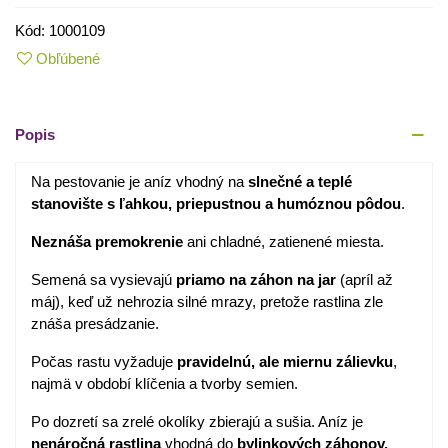
Kód:
1000109
Obľúbené
Popis
Na pestovanie je aníz vhodný na
slnečné a teplé
stanovište s ľahkou, priepustnou a humóznou pôdou
.
Neznáša premokrenie
ani chladné, zatienené miesta.
Semená sa vysievajú
priamo na záhon na jar
(apríl až
máj), keď už nehrozia silné mrazy, pretože rastlina zle
znáša presádzanie.
Počas rastu vyžaduje
pravidelnú, ale miernu zálievku
,
najmä v období klíčenia a tvorby semien.
Po dozretí sa zrelé okolíky zbierajú a sušia. Aníz je
nenáročná rastlina
vhodná do
bylinkových záhonov,