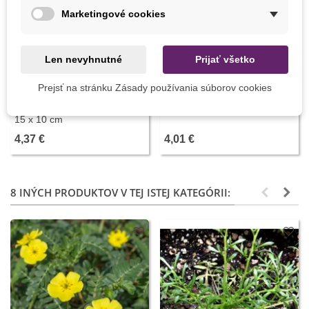
Marketingové cookies
Len nevyhnutné
Prijať všetko
Pridať do košíka
Pridať do košíka
Prejsť na stránku Zásady používania súborov cookies
Miniskleník parapetný - 44 x
Kovová lopatka - 1 ks
15 x 10 cm
4,37 €
4,01 €
8 INÝCH PRODUKTOV V TEJ ISTEJ KATEGÓRII: