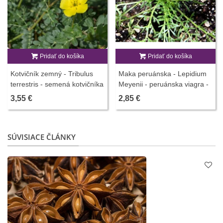
Pridať do košíka
Pridať do košíka
Kotvičník zemný - Tribulus
Maka peruánska - Lepidium
terrestris - semená kotvičníka
Meyenii - peruánska viagra -
- 7 ks
semiačka - 5 ks
3,55 €
2,85 €
SÚVISIACE ČLÁNKY