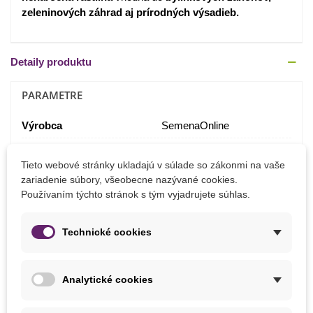
zeleninových záhrad aj prírodných výsadieb.
Detaily produktu
PARAMETRE
Výrobca
SemenaOnline
Pestovanie
V exteriéri
Tieto webové stránky ukladajú v súlade so zákonmi na vaše
zariadenie súbory, všeobecne nazývané cookies.
Používaním týchto stránok s tým vyjadrujete súhlas.
MOHLI BYSTE EŠTE POTREBOVAŤ
Technické cookies
Analytické cookies