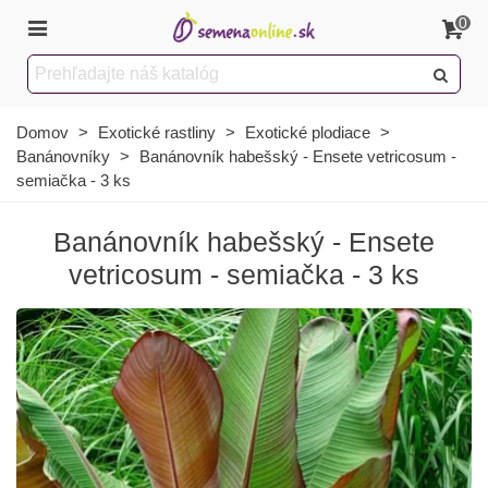
0
Domov
>
Exotické rastliny
>
Exotické plodiace
>
Banánovníky
>
Banánovník habešský - Ensete vetricosum -
semiačka - 3 ks
Banánovník habešský - Ensete
vetricosum - semiačka - 3 ks