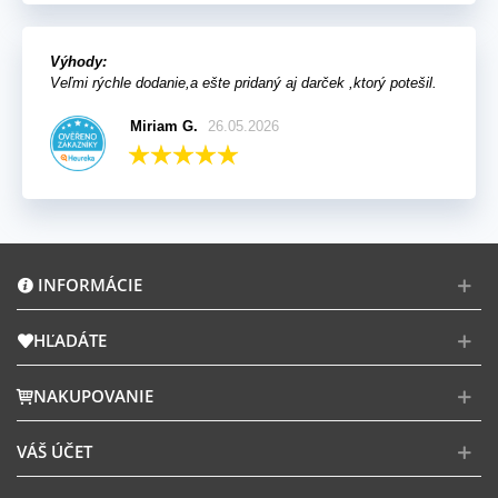
Výhody:
Veľmi rýchle dodanie,a ešte pridaný aj darček ,ktorý potešil.
Miriam G.
26.05.2026
INFORMÁCIE
HĽADÁTE
NAKUPOVANIE
VÁŠ ÚČET