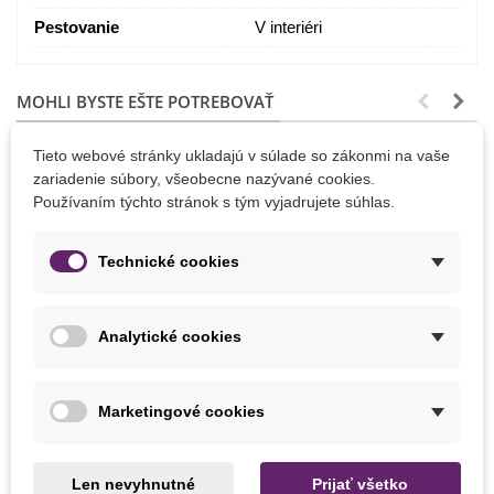
Pestovanie
V interiéri
MOHLI BYSTE EŠTE POTREBOVAŤ
Tieto webové stránky ukladajú v súlade so zákonmi na vaše
zariadenie súbory, všeobecne nazývané cookies.
Používaním týchto stránok s tým vyjadrujete súhlas.
Technické cookies
Analytické cookies
Marketingové cookies
Pridať do košíka
Pridať do košíka
Hnojivo na bonsaje Kapka -
Mykoríza pre bonsaje -
200 ml
Ectovit Bonsai - hnojivo - 100
Len nevyhnutné
Prijať všetko