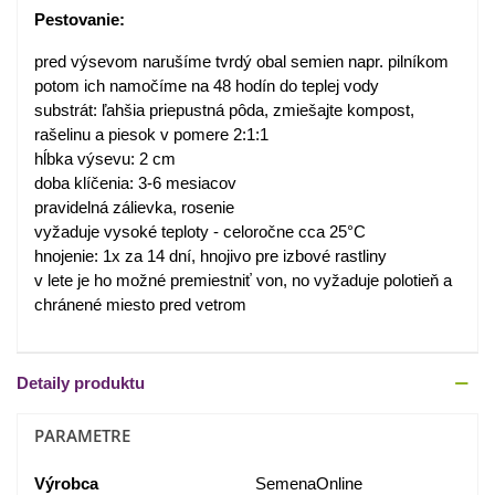
Pestovanie:
pred výsevom narušíme tvrdý obal semien napr. pilníkom
potom ich namočíme na 48 hodín do teplej vody
substrát: ľahšia priepustná pôda, zmiešajte kompost,
rašelinu a piesok v pomere 2:1:1
hĺbka výsevu: 2 cm
doba klíčenia: 3-6 mesiacov
pravidelná zálievka, rosenie
vyžaduje vysoké teploty - celoročne cca 25°C
hnojenie: 1x za 14 dní, hnojivo pre izbové rastliny
v lete je ho možné premiestniť von, no vyžaduje polotieň a
chránené miesto pred vetrom
Detaily produktu
PARAMETRE
Výrobca
SemenaOnline