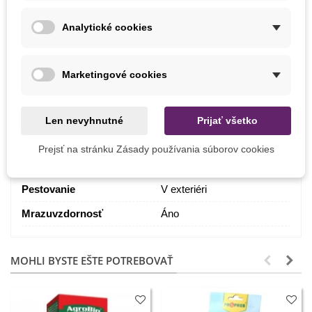
Doba Kvitnutia
August
Analytické cookies
Júl
Výška Rastliny
120 - 200 cm
Marketingové cookies
Farba Kvetu
Biela
Zelená
Výsev
Apríl
Len nevyhnutné
Prijať všetko
Stanovište
Polotieň
Prejsť na stránku Zásady používania súborov cookies
Výrobca
SemenaOnline
Pestovanie
V exteriéri
Mrazuvzdornosť
Áno
MOHLI BYSTE EŠTE POTREBOVAŤ