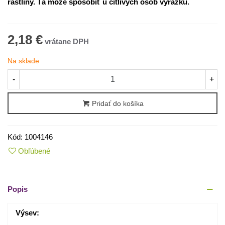
rastliny. Tá môže spôsobiť u citlivých osôb vyrážku.
2,18 €
Na sklade
-
+
Pridať do košíka
Kód:
1004146
Obľúbené
Popis
Výsev: