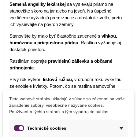
Semená angeliky lekárskej
sa vysievajú priamo na
stanovište skoro na jar alebo na jeseň. Na úspešné
vyklíčenie vyžadujú premrznutie a dostatok svetla, preto
ich vysievajte na povrch zeminy.
Stanovište by malo byť čiastočne zatienené s
vlhkou,
humóznou a priepustnou pôdou
. Rastlina vyžaduje aj
dostatok priestoru.
Rastlinám doprajte
pravidelnú zálievku a občasné
prihnojenie.
Prvý rok vytvorí
listovú ružicu,
v druhom roku vykvitnú
zelenobiele kvietky. Potom, čo sa rastlina samovoľne
vysemení, odumiera.
Tieto webové stránky ukladajú v súlade so zákonmi na vaše
zariadenie súbory, všeobecne nazývané cookies.
Používaním týchto stránok s tým vyjadrujete súhlas.
Detaily produktu
Technické cookies
PARAMETRE