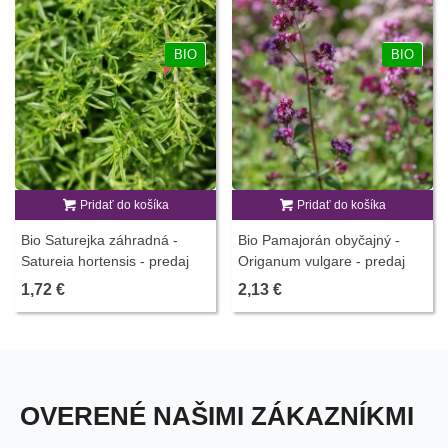
BIO
BIO
Pridať do košíka
Pridať do košíka
Bio Saturejka záhradná -
Bio Pamajorán obyčajný -
Satureia hortensis - predaj
Origanum vulgare - predaj
bio semien - 600 ks
bio semien - 700 ks
1,72 €
2,13 €
OVERENÉ NAŠIMI ZÁKAZNÍKMI