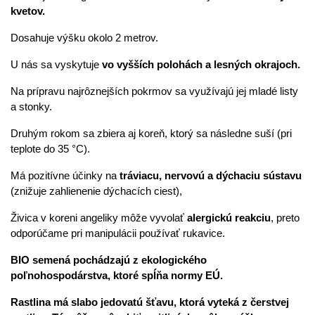
kvetov.
Dosahuje výšku okolo 2 metrov.
U nás sa vyskytuje
vo vyšších polohách a lesných okrajoch.
Na prípravu najrôznejších pokrmov sa využívajú jej mladé listy
a stonky.
Druhým rokom sa zbiera aj koreň, ktorý sa následne suší (pri
teplote do 35 °C).
Má pozitívne účinky na
tráviacu, nervovú a dýchaciu sústavu
(znižuje zahlienenie dýchacích ciest),
Živica v koreni angeliky môže vyvolať
alergickú reakciu
, preto
odporúčame pri manipulácii používať rukavice.
BIO semená pochádzajú z ekologického
poľnohospodárstva, ktoré spĺňa normy EÚ.
Rastlina má slabo jedovatú šťavu, ktorá vyteká z čerstvej