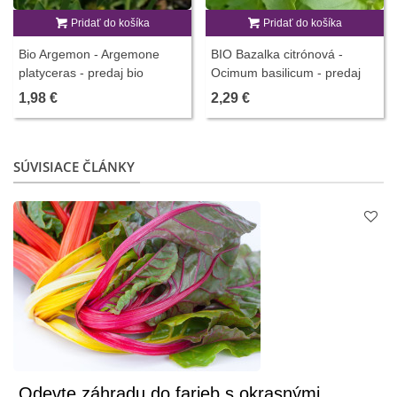
Pridať do košíka
Pridať do košíka
Bio Argemon - Argemone
BIO Bazalka citrónová -
platyceras - predaj bio
Ocimum basilicum - predaj
semien - 50 ks
semien - 100 ks
1,98 €
2,29 €
SÚVISIACE ČLÁNKY
Odevte záhradu do farieb s okrasnými