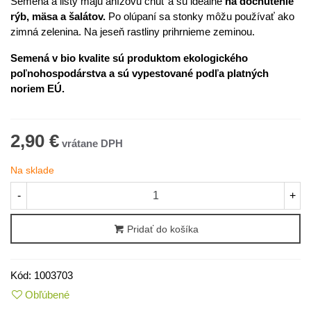
Semená a listy majú anízovú chuť a sú ideálne
na dochutenie
rýb, mäsa a šalátov.
Po olúpaní sa stonky môžu používať ako
zimná zelenina. Na jeseň rastliny prihrnieme zeminou.
Semená v bio kvalite sú produktom ekologického
poľnohospodárstva a sú vypestované podľa platných
noriem EÚ.
2,90 €
Na sklade
-
+
Pridať do košíka
Kód:
1003703
Obľúbené