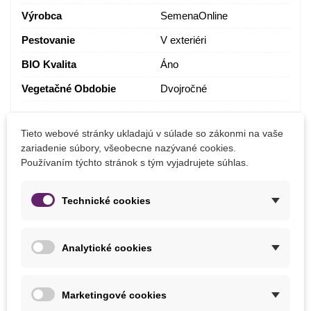
Výrobca
SemenaOnline
Pestovanie
V exteriéri
BIO Kvalita
Áno
Vegetačné Obdobie
Dvojročné
Tieto webové stránky ukladajú v súlade so zákonmi na vaše
MOHLI BYSTE EŠTE POTREBOVAŤ
zariadenie súbory, všeobecne nazývané cookies.
Používaním týchto stránok s tým vyjadrujete súhlas.
Technické cookies
Analytické cookies
Marketingové cookies