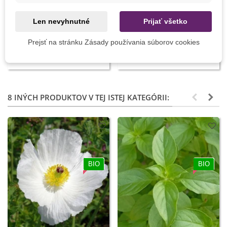
Pridať do košíka
Pridať do košíka
Len nevyhnutné
Prijať všetko
Lepové dosky proti strapkám
Lepiace dosky žltej farby na
Prejsť na stránku Zásady používania súborov cookies
modré - Stopset - 5 ks
vošky - Zdravá záhrada - 5 ks
3,60 €
4,87 €
8 INÝCH PRODUKTOV V TEJ ISTEJ KATEGÓRII:
BIO
BIO