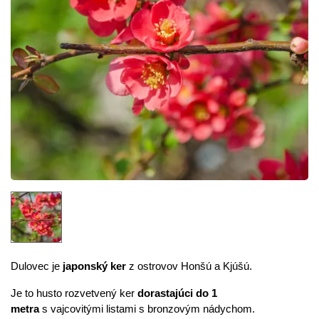
Dulovec je
japonský ker
z ostrovov Honšú a Kjúšú.
Je to husto rozvetvený ker
dorastajúci do 1
metra
s vajcovitými listami s bronzovým nádychom.