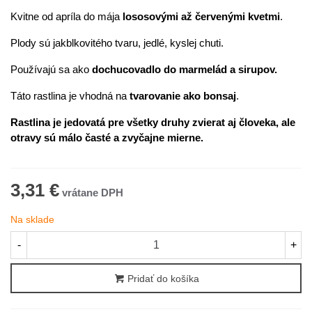
Kvitne od apríla do mája
lososovými až červenými kvetmi
.
Plody sú jakblkovitého tvaru, jedlé, kyslej chuti.
Používajú sa ako
dochucovadlo do marmelád a sirupov.
Táto rastlina je vhodná na
tvarovanie ako bonsaj
.
Rastlina je jedovatá pre všetky druhy zvierat aj človeka, ale
otravy sú málo časté a zvyčajne mierne.
3,31 €
Na sklade
-
+
Pridať do košíka