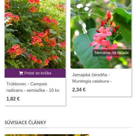
Nemáme na sklade
Pridať do košíka
Jamajská čerešňa -
Muntingia calabura -
Trúbkovec - Campsis
semiačka - 6 ks
2,34 €
radicans - semiačka - 10 ks
1,82 €
SÚVISIACE ČLÁNKY