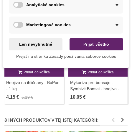
Analytické cookies
Marketingové cookies
Zľava
-20%
Len nevyhnutné
Prijať všetko
Prejsť na stránku Zásady používania súborov cookies
Pridať do košíka
Pridať do košíka
Hnojivo na ihličnany - BoPon
Mykoríza pre bonsaje -
- 1 kg
Symbivit Bonsai - hnojivo -
150 g
4,15 €
10,05 €
5,19 €
8 INÝCH PRODUKTOV V TEJ ISTEJ KATEGÓRII: