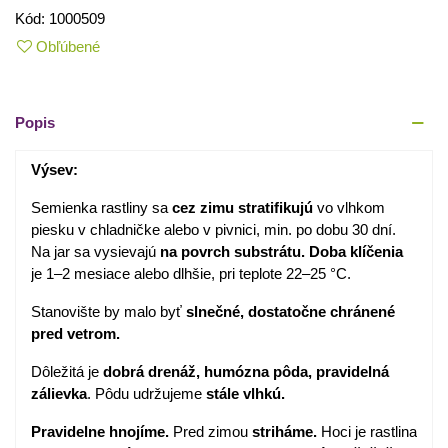
Kód:
1000509
Obľúbené
Popis
Výsev:
Semienka rastliny sa
cez zimu stratifikujú
vo vlhkom
piesku v chladničke alebo v pivnici, min. po dobu 30 dní.
Na jar sa vysievajú
na povrch substrátu. Doba klíčenia
je 1–2 mesiace alebo dlhšie, pri teplote 22–25 °C.
Stanovište by malo byť
slnečné, dostatočne chránené
pred vetrom.
Dôležitá je
dobrá drenáž, humózna pôda, pravidelná
zálievka
. Pôdu udržujeme
stále vlhkú.
Pravidelne hnojíme.
Pred zimou
striháme.
Hoci je rastlina