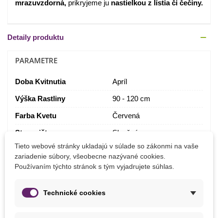
mrazuvzdorná,
prikryjeme ju
nastielkou z lístia či čečiny.
Detaily produktu
PARAMETRE
Doba Kvitnutia
Apríl
Výška Rastliny
90 - 120 cm
Farba Kvetu
Červená
Stanovište
Slnečné
Tieto webové stránky ukladajú v súlade so zákonmi na vaše
Výrobca
SemenaOnline
zariadenie súbory, všeobecne nazývané cookies.
Používaním týchto stránok s tým vyjadrujete súhlas.
BIO Kvalita
Nie
Technické cookies
MOHLI BYSTE EŠTE POTREBOVAŤ