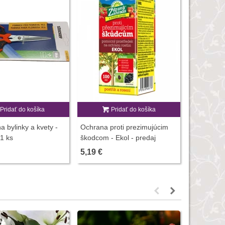
Pridať do košíka
Pridať do košíka
P
a bylinky a kvety -
Ochrana proti prezimujúcim
Vermikomp
 1 ks
škodcom - Ekol - predaj
rastliny -
ochrany rastlín - 100 ml
hnojív - 5
5,19 €
3,00 €