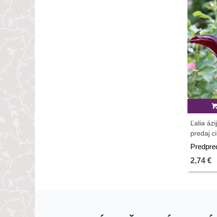
Ľalia ázi
predaj ci
Predpre
2,74 €