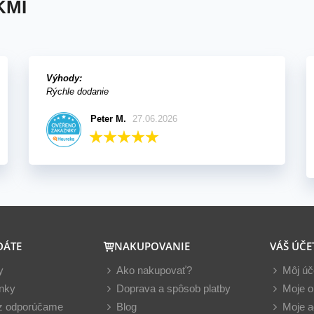
KMI
Výhody:
Rýchle dodanie
Peter M.
27.06.2026
DÁTE
NAKUPOVANIE
VÁŠ ÚČE
y
Ako nakupovať?
Môj úč
nky
Doprava a spôsob platby
Moje o
z odporúčame
Blog
Moje a