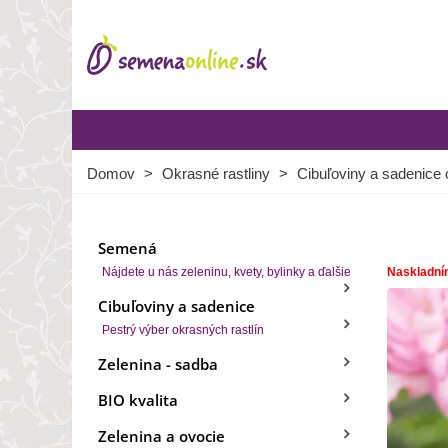
Domov
>
Okrasné rastliny
>
Cibuľoviny a sadenice 
Semená
Nájdete u nás zeleninu, kvety, bylinky a ďalšie
Naskladní
Cibuľoviny a sadenice
Pestrý výber okrasných rastlín
Zelenina - sadba
BIO kvalita
Zelenina a ovocie