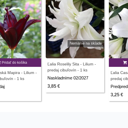
Nemáme na sklade
Pridať do košíka
Ľalia Roselily Sita - Lilium -
predaj cibuľovín - 1 ks
jská Mapira - Lilium -
Ľalia Cas
Naskladníme 02/2027
buľovín - 1 ks
predaj cib
3,85 €
daj
Predpred
3,25 €