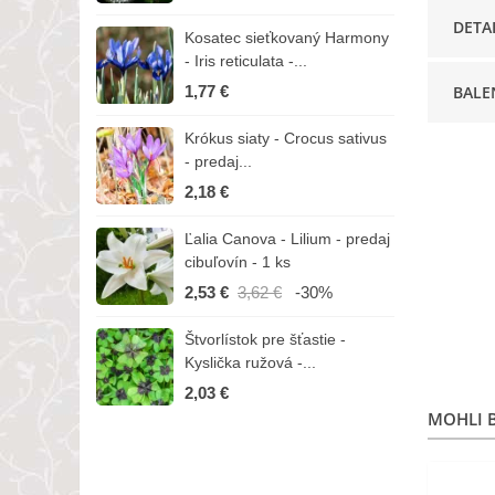
DETA
Kosatec sieťkovaný Harmony
K
- Iris reticulata -...
-
1,77 €
BALE
1
Krókus siaty - Crocus sativus
Č
- predaj...
C
2,18 €
3
Ľalia Canova - Lilium - predaj
S
cibuľovín - 1 ks
r
2,53 €
3,62 €
-30%
1
Štvorlístok pre šťastie -
I
Kyslička ružová -...
R
2,03 €
1
MOHLI B