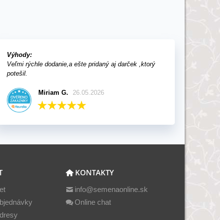
Výhody:
Veľmi rýchle dodanie,a ešte pridaný aj darček ,ktorý
potešil.
Miriam G.
26.05.2026
T
KONTAKTY
et
info@semenaonline.sk
bjednávky
Online chat
dresy