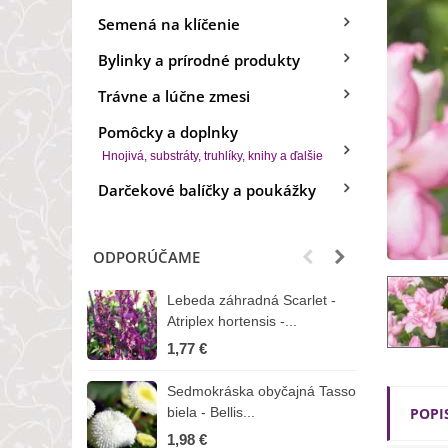
Semená na klíčenie
Bylinky a prírodné produkty
Trávne a lúčne zmesi
Pomôcky a doplnky
Hnojivá, substráty, truhlíky, knihy a ďalšie
Darčekové balíčky a poukážky
ODPORÚČAME
Lebeda záhradná Scarlet -
B
Atriplex hortensis -...
o
1,77 €
3
Sedmokráska obyčajná Tasso
Z
biela - Bellis...
POPI
H
1,98 €
7