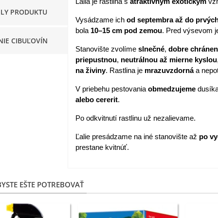
Ľalia je rastlina s
atraktívnym
exotickým
vz
ILY PRODUKTU
apucínka nízka - Alaska Mix
Vysádzame ich
od septembra až do prvýc
 Tropaeolum nanum...
bola
10–15 cm pod zemou
. Pred výsevom j
NIE CIBUĽOVÍN
,98 €
Stanovište zvolíme
slnečné
,
dobre chráne
priepustnou
,
neutrálnou až mierne kyslou
akanka Virtus F1 -
na živiny
. Rastlina je
mrazuvzdorná
a nepot
ichorium intybus - predaj...
,20 €
V priebehu pestovania
obmedzujeme
dusíka
alebo cererit
.
edmokráska obyčajná
užové odtiene - Bellis...
Po odkvitnutí rastlinu už nezalievame.
,57 €
Ľalie presádzame na iné stanovište až
po v
prestane kvitnúť.
skerník plnokvetý modrý -
anunculus asiaticus...
,82 €
YSTE EŠTE POTREBOVAŤ