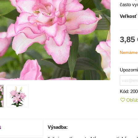
často v
Veľkosť 
3,85 
Nemáme 
Upozorni
Kód:
200
IO Kaleráb Dyna - Brassica
leracea var....
Obľú
,55 €
ornica plnokvetá Amarantia -
S
ippeastrum -...
Výsadba:
,05 €