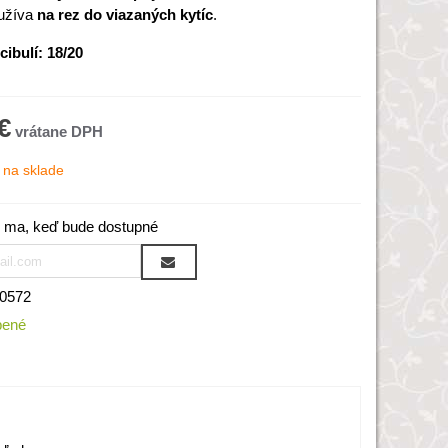
yužíva
na rez do viazaných kytíc
.
cibulí: 18/20
€
na sklade
 ma, keď bude dostupné
0572
bené