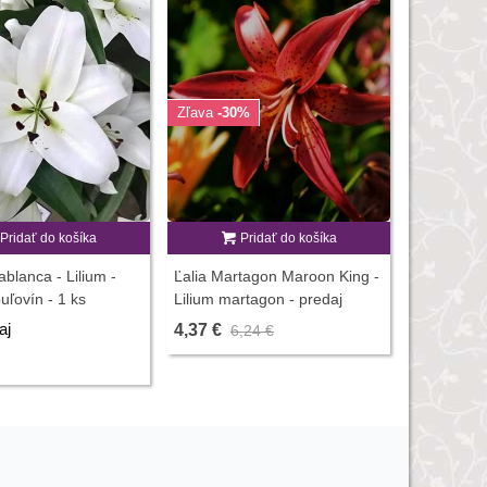
Zľava
-30%
Zľava
-30
Pridať do košíka
Pridať do košíka
Ľalia Tigri
cibuľovín -
ablanca - Lilium -
Ľalia Martagon Maroon King -
2,03 €
2,
uľovín - 1 ks
Lilium martagon - predaj
cibuľovín - 1 ks
aj
4,37 €
6,24 €