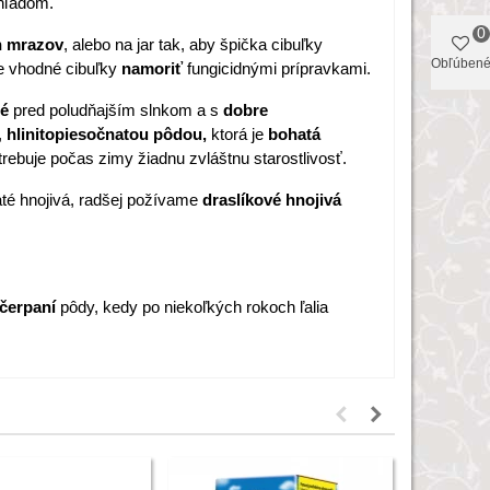
hľadom.
0
h mrazov
, alebo na jar tak, aby špička cibuľky
Obľúben
e vhodné cibuľky
namoriť
fungicidnými prípravkami.
né
pred poludňajším slnkom a s
dobre
,
hlinitopiesočnatou pôdou,
ktorá je
bohatá
rebuje počas zimy žiadnu zvláštnu starostlivosť.
té hnojivá, radšej požívame
draslíkové hnojivá
yčerpaní
pôdy, kedy po niekoľkých rokoch ľalia