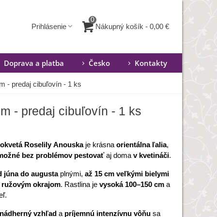
0
Nákupný košík
-
0,00 €
Prihlásenie
Doprava a platba
Česko
Kontakty
m - predaj cibuľovín - 1 ks
m - predaj cibuľovín - 1 ks
nokvetá Roselily
Anouska
je krásna
orientálna ľalia
,
 možné bez problémov pestovať
aj doma
v kvetináči
.
d júna do augusta
plnými,
až 15 cm veľkými bielymi
s ružovým okrajom
. Rastlina je
vysoká 100–150 cm
a
eľ.
nádherný vzhľad
a
príjemnú intenzívnu vôňu
sa