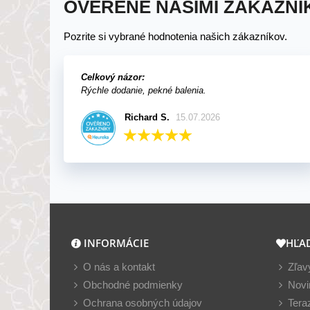
OVERENÉ NAŠIMI ZÁKAZNÍ
Pozrite si vybrané hodnotenia našich zákazníkov.
Celkový názor:
Rýchle dodanie, pekné balenia.
Richard S.
15.07.2026
INFORMÁCIE
HĽA
O nás a kontakt
Zľav
Obchodné podmienky
Novi
Ochrana osobných údajov
Tera