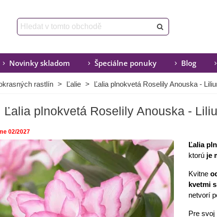
Novinky skladom
Špeciálne ponuky
Blog
okrasných rastlín
>
Ľalie
>
Ľalia plnokvetá Roselily Anouska - Liliu
Ľalia plnokvetá Roselily Anouska - Liliu
me 02/2027
Ľalia pl
ktorú
je
Kvitne
o
kvetmi 
netvorí p
Pre svoj