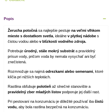
Popis
Žerucha potočná
sa najlepšie pestuje
na veľmi vlhkom
mieste s dostatkom svetla
, ideálne
v plytkej nádobe
s
čistou vodou alebo
v blízkosti vodného zdroja.
Potrebuje
úrodný, stále mokrý substrát
a pravidelný
prísun vody, pričom voda by nemala vysychať ani byť
znečistená.
Rozmnožuje sa najmä
odrezkami alebo semenami
, ktoré
klíčia pri nižších teplotách.
Rastlina obľubuje
polotieň
až slnečné stanovište a
pravidelný zber mladých listov
podporuje jej ďalší rast.
Pri pestovaní na konzumáciu je dôležité používať iba
čistú
vodu,
aby bola rastlina bezpečná na konzumáciu.