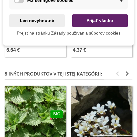
Marketingové cookies
Len nevyhnutné
Prijať všetko
Pridať do košíka
Pridať do košíka
Prejsť na stránku Zásady používania súborov cookies
Kultivátor Fiskars - čierný - 1
Miniskleník parapetný - 44 x
ks
15 x 10 cm
6,64 €
4,37 €
8 INÝCH PRODUKTOV V TEJ ISTEJ KATEGÓRII:
BIO