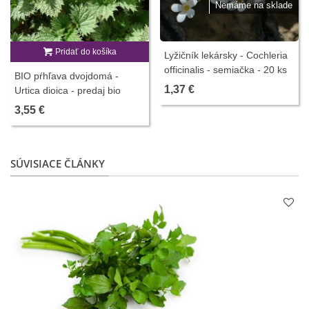
Nemáme na sklade
Pridať do košíka
Lyžičník lekársky - Cochleria
officinalis - semiačka - 20 ks
BIO pŕhľava dvojdomá -
1,37 €
Urtica dioica - predaj bio
semien - 500 ks
3,55 €
SÚVISIACE ČLÁNKY