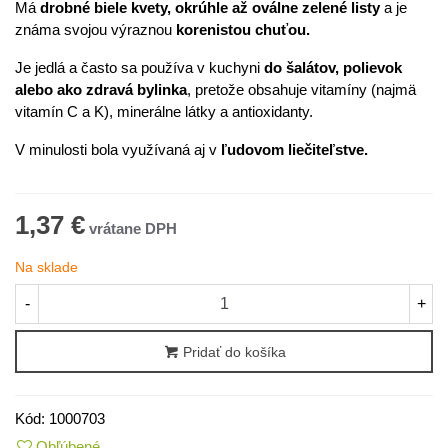
Má
drobné biele kvety, okrúhle až oválne zelené listy
a je
známa svojou výraznou
korenistou chuťou.
Je jedlá a často sa používa v kuchyni
do šalátov, polievok
alebo ako zdravá bylinka
, pretože obsahuje vitamíny (najmä
vitamín C a K), minerálne látky a antioxidanty.
V minulosti bola využívaná aj v
ľudovom liečiteľstve.
1,37 €
Na sklade
-
+
Pridať do košíka
Kód:
1000703
Obľúbené