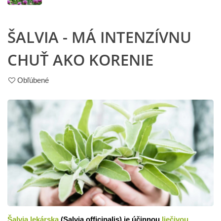
ŠALVIA - MÁ INTENZÍVNU
CHUŤ AKO KORENIE
Obľúbené
Šalvia lekárska
(Salvia officinalis) je účinnou
liečivou