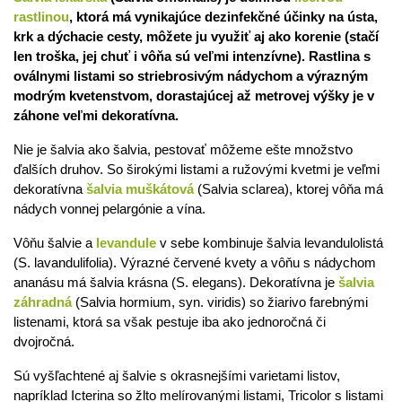
rastlinou
, ktorá má vynikajúce dezinfekčné účinky na ústa,
krk a dýchacie cesty, môžete ju využiť aj ako korenie (stačí
len troška, jej chuť i vôňa sú veľmi intenzívne). Rastlina s
oválnymi listami so striebrosivým nádychom a výrazným
modrým kvetenstvom, dorastajúcej až metrovej výšky je v
záhone veľmi dekoratívna.
Nie je šalvia ako šalvia, pestovať môžeme ešte množstvo
ďalších druhov. So širokými listami a ružovými kvetmi je veľmi
dekoratívna
šalvia muškátová
(Salvia sclarea), ktorej vôňa má
nádych vonnej pelargónie a vína.
Vôňu šalvie a
levandule
v sebe kombinuje šalvia levandulolistá
(S. lavandulifolia). Výrazné červené kvety a vôňu s nádychom
ananásu má šalvia krásna (S. elegans). Dekoratívna je
šalvia
záhradná
(Salvia hormium, syn. viridis) so žiarivo farebnými
listenami, ktorá sa však pestuje iba ako jednoročná či
dvojročná.
Sú vyšľachtené aj šalvie s okrasnejšími varietami listov,
napríklad Icterina so žlto melírovanými listami, Tricolor s listami