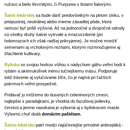
ružovo a bielo škvrnitými, či Purpurea s listami fialovými.
Šalvii lekárskej
sa bude dariť predovšetkým na plnom slnku, v
priepustnej, neutrálnej alebo mierne zásaditej pôde, ktorá
nemusí byť príliš výživná. Až na jednoročné a dvojročné odrody
sú všetky druhy šalvie vytrvalé a mrazuvzdorné (pri
holomrazoch ich však radšej prikryjeme). Je možné množiť
semenami aj vrcholovými rezňami, ktorými rozmnožujeme aj
šľachtené kultivary.
Bylinka
so svojou horkou vôňou s nádychom gáfru veľmi hodí k
rybám a akémukoľvek inému tučnejšiemu mäsu. Podporuje
totiž trávenie aj vylučovanie žlče, čo je najmä pri ťažších
pokrmoch veľmi prospešné.
Pridávať ju môžeme do dusených zeleninových zmesí,
najlepšie s paradajkami, je vhodná do fazuľovej polievky,
čerstvá a jemne nasekaná je výborná aj v bylinkovom masle.
Výbornú chuť dodá
domácim paštétam.
Šalvia lekárska
patrí medzi najúčinnejšie prírodné antiseptiká -