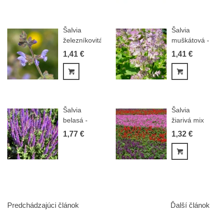
Šalvia
Šalvia
železníkovitá
muškátová -
- Salvia...
Salvia
1,41 €
1,41 €
sclarea -...
Pridať do košíka
Pridať do
Šalvia
Šalvia
belasá -
žiarivá mix
Blue Queen
farieb -
1,77 €
1,32 €
- Salvia...
Salvia...
Pridať do
Predchádzajúci článok
Ďalší článok