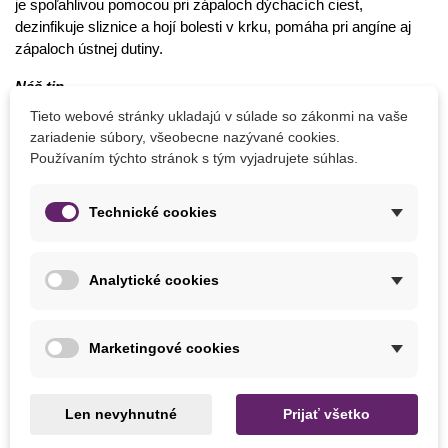
je spoľahlivou pomocou pri zápaloch dýchacích ciest,
dezinfikuje sliznice a hojí bolesti v krku, pomáha pri angíne aj
zápaloch ústnej dutiny.
Náš tip
Tieto webové stránky ukladajú v súlade so zákonmi na vaše
Ako kloktadlo sa používa silnejší nálev z čerstvých alebo
zariadenie súbory, všeobecne nazývané cookies.
sušených listov. Okamžitú úľavu prinesie aj rozžuvanie
Používaním týchto stránok s tým vyjadrujete súhlas.
čerstvého listu. Nálev zmierňuje nadmerné potenie a vraj aj
posilňuje pamäť.
Technické cookies
Čo vysievať v auguste
Analytické cookies
Kapusta
Špenát
Reďkovka
Marketingové cookies
Trávne zmesi
A po celý rok môžete doma na parapete pestovať
exotické
Len nevyhnutné
Prijať všetko
rastliny
– skúste si zo semienka vypestovať citrusy,
banánovník, kávovník či mučenku.