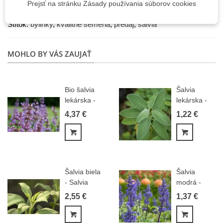
Prejsť na stránku Zásady používania súborov cookies
Štítok:
bylinky
,
kvalitné semená
,
predaj
,
šalvia
MOHLO BY VÁS ZAUJAŤ
Bio šalvia
Šalvia
lekárska -
lekárska -
Salvia...
Salvia
4,37 €
1,22 €
officinalis...
Pridať do košíka
Pridať do
Šalvia biela
Šalvia
- Salvia
modrá -
apiana -
Salvia
2,55 €
1,37 €
predaj...
farinacea
-...
Pridať do košíka
Pridať do